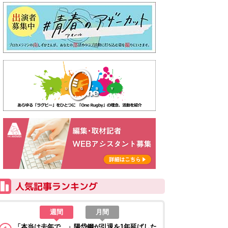
週間
月間
「本当は去年で…」陽岱鋼が引退を1年延ばした