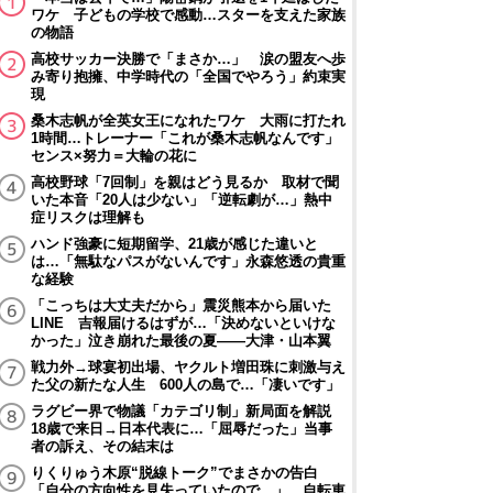
ワケ 子どもの学校で感動…スターを支えた家族
の物語
高校サッカー決勝で「まさか…」 涙の盟友へ歩
み寄り抱擁、中学時代の「全国でやろう」約束実
現
桑木志帆が全英女王になれたワケ 大雨に打たれ
1時間…トレーナー「これが桑木志帆なんです」
センス×努力＝大輪の花に
高校野球「7回制」を親はどう見るか 取材で聞
いた本音「20人は少ない」「逆転劇が…」熱中
症リスクは理解も
ハンド強豪に短期留学、21歳が感じた違いと
は…「無駄なパスがないんです」永森悠透の貴重
な経験
「こっちは大丈夫だから」震災熊本から届いた
LINE 吉報届けるはずが…「決めないといけな
かった」泣き崩れた最後の夏――大津・山本翼
戦力外→球宴初出場、ヤクルト増田珠に刺激与え
た父の新たな人生 600人の島で…「凄いです」
ラグビー界で物議「カテゴリ制」新局面を解説
18歳で来日→日本代表に…「屈辱だった」当事
者の訴え、その結末は
りくりゅう木原“脱線トーク”でまさかの告白
「自分の方向性を見失っていたので…」 自転車