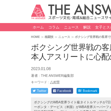
ホーム
コラム
ニュース
解説
女子とス
HOME
格闘技
ニュース
ボクシング世界戦の客席で
ボクシング世界戦の客
本人アスリートに心配
2023.01.08
著者 :
THE ANSWER編集部
キーワード :
八村塁
Twitter
Facebook
B!
Bookmark
ボクシングのWBA世界ライト級タイトルマッチが7
ーボンタ・デービス（米国）がWBA世界スーパーフ