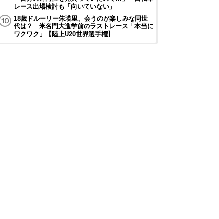
レース出場検討も「向いていない」
18歳ドルーリー朱瑛里、会うのが楽しみな同世
代は？ 米名門大進学前のラストレース「本当に
ワクワク」【陸上U20世界選手権】