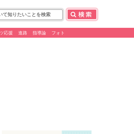
ツ応援
進路
指導論
フォト