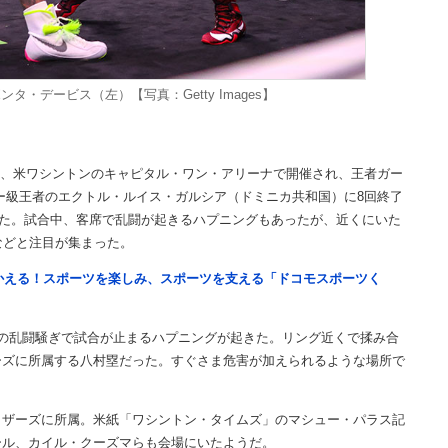
・デービス（左）【写真：Getty Images】
日、米ワシントンのキャピタル・ワン・アリーナで開催され、王者ガー
ー級王者のエクトル・ルイス・ガルシア（ドミニカ共和国）に8回終了
ばした。試合中、客席で乱闘が起きるハプニングもあったが、近くにいた
などと注目が集まった。
つかえる！スポーツを楽しみ、スポーツを支える「ドコモスポーツく
の乱闘騒ぎで試合が止まるハプニングが起きた。リング近くで揉み合
ーズに所属する八村塁だった。すぐさま危害が加えられるような場所で
。
ザーズに所属。米紙「ワシントン・タイムズ」のマシュー・パラス記
ール、カイル・クーズマらも会場にいたようだ。