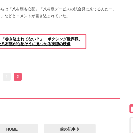
らは「八村塁も心配」「八村塁デービスの試合見に来てるんだー」
か」などとコメントが書き込まれていた。
」「巻き込まれてない？」 ボクシング世界戦、
た八村塁が心配そうに見つめる実際の映像
1
2
HOME
前の記事