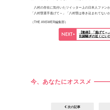
八村の存在に気付いたツイッター上の日本人ファンか
「八村塁選手逃げて～」「八村塁は巻き込まれてない
（THE ANSWER編集部）
【動画】「逃げて～
乱闘騒ぎの近くにい
今、あなたにオススメ
次の記事