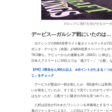
ガルシアに強打を浴びせるガーボンタ
デービス―ガルシア戦にいたのは…
ボクシングのWBA世界ライト級タイトルマッチが7
ボンタ・デービス（米国）がWBA世界スーパーフェザ
TKO勝ち。デビューからの連勝を28（26KO）に伸
日本人アスリートにSNS上では「逃げて～」「心配」
【PR】1等当せん900人以上 dポイントがたまる！
じ」をチェック
デービスが緊迫の一戦を制したが、8回途中には客席
いが発生していたが、すぐ近くで見ていたのがウィザ
はなかったが、心配そうに騒ぎの方向を見つめていた
八村は試合が行われたワシントンを本拠地とするウィ
者のツイッターによると、この日はブラッドリー・ビ