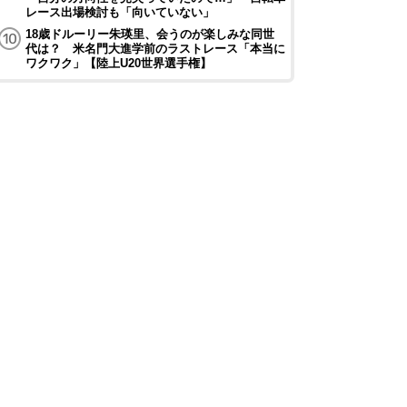
レース出場検討も「向いていない」
18歳ドルーリー朱瑛里、会うのが楽しみな同世
代は？ 米名門大進学前のラストレース「本当に
ワクワク」【陸上U20世界選手権】