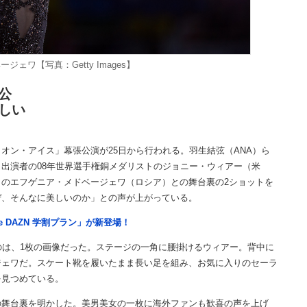
ェワ【写真：Getty Images】
公
しい
ン・アイス」幕張公演が25日から行われる。羽生結弦（ANA）ら
出演者の08年世界選手権銅メダリストのジョニー・ウィアー（米
のエフゲニア・メドベージェワ（ロシア）との舞台裏の2ショットを
ぜ、そんなに美しいのか」との声が上がっている。
e DAZN 学割プラン」が新登場！
は、1枚の画像だった。ステージの一角に腰掛けるウィアー。背中に
ジェワだ。スケート靴を履いたまま長い足を組み、お気に入りのセーラ
を見つめている。
舞台裏を明かした。美男美女の一枚に海外ファンも歓喜の声を上げ