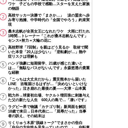
ワケ 子どもの学校で感動…スターを支えた家族
の物語
高校サッカー決勝で「まさか…」 涙の盟友へ歩
み寄り抱擁、中学時代の「全国でやろう」約束実
現
桑木志帆が全英女王になれたワケ 大雨に打たれ
1時間…トレーナー「これが桑木志帆なんです」
センス×努力＝大輪の花に
高校野球「7回制」を親はどう見るか 取材で聞
いた本音「20人は少ない」「逆転劇が…」熱中
症リスクは理解も
ハンド強豪に短期留学、21歳が感じた違いと
は…「無駄なパスがないんです」永森悠透の貴重
な経験
「こっちは大丈夫だから」震災熊本から届いた
LINE 吉報届けるはずが…「決めないといけな
かった」泣き崩れた最後の夏――大津・山本翼
戦力外→球宴初出場、ヤクルト増田珠に刺激与え
た父の新たな人生 600人の島で…「凄いです」
ラグビー界で物議「カテゴリ制」新局面を解説
18歳で来日→日本代表に…「屈辱だった」当事
者の訴え、その結末は
りくりゅう木原“脱線トーク”でまさかの告白
「自分の方向性を見失っていたので…」 自転車