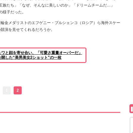
王族たち」「なぜ、そんなに美しいのか」「ドリームチームだ…」
の様子だった。
輪金メダリストのエフゲニー・プルシェンコ（ロシア）ら海外スケー
の競演を見せてくれるだろうか。
ェワと顔を寄せ合い、「可愛さ重量オーバーだ」
開した“美男美女2ショット”の一枚
1
2