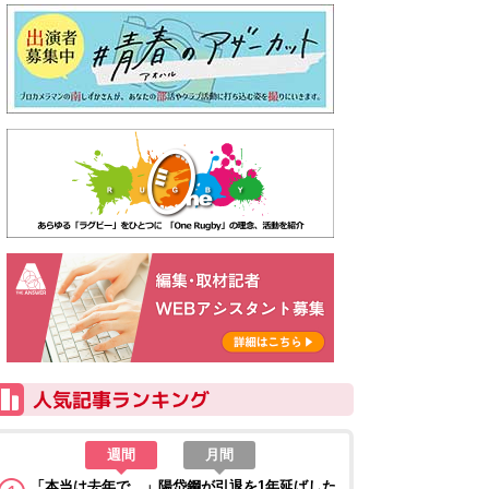
週間
月間
「本当は去年で…」陽岱鋼が引退を1年延ばした