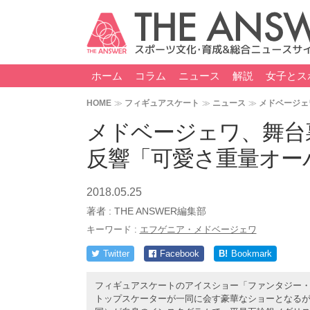
ホーム
コラム
ニュース
解説
女子とス
HOME
フィギュアスケート
ニュース
メドベージェ
メドベージェワ、舞台裏
反響「可愛さ重量オー
2018.05.25
著者 :
THE ANSWER編集部
キーワード :
エフゲニア・メドベージェワ
Twitter
Facebook
B!
Bookmark
フィギュアスケートのアイスショー「ファンタジー・
トップスケーターが一同に会す豪華なショーとなるが