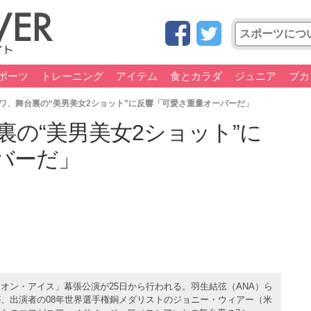
ポーツ
トレーニング
アイテム
食とカラダ
ジュニア
ブカ
ワ、舞台裏の“美男美女2ショット”に反響「可愛さ重量オーバーだ」
の“美男美女2ショット”に
バーだ」
オン・アイス」幕張公演が25日から行われる。羽生結弦（ANA）ら
、出演者の08年世界選手権銅メダリストのジョニー・ウィアー（米