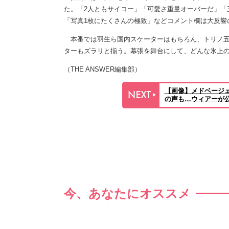
た。「2人ともサイコー」「可愛さ重量オーバーだ」「
「写真1枚にたくさんの極致」などコメント欄は大反響
本番では羽生ら国内スケーターはもちろん、トリノ五
ターもズラリと揃う。幕張を舞台にして、どんな氷上
（THE ANSWER編集部）
【画像】メドベージ
の声も…ウィアーが公
今、あなたにオススメ