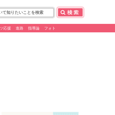
ツ応援
進路
指導論
フォト