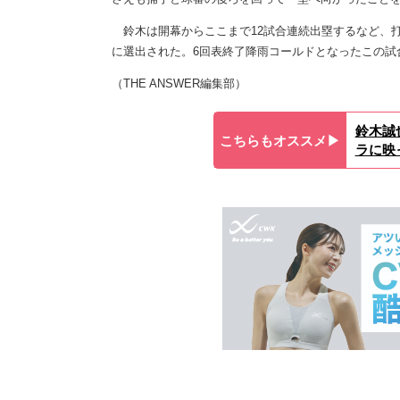
鈴木は開幕からここまで12試合連続出塁するなど、打率
に選出された。6回表終了降雨コールドとなったこの試合
（THE ANSWER編集部）
鈴木誠
こちらもオススメ▶︎
ラに映