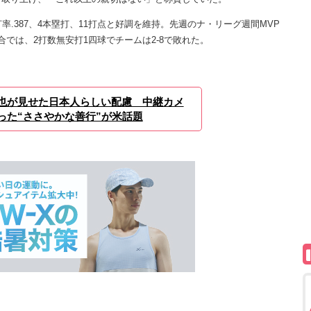
.387、4本塁打、11打点と好調を維持。先週のナ・リーグ週間MVP
では、2打数無安打1四球でチームは2-8で敗れた。
也が見せた日本人らしい配慮 中継カメ
った“ささやかな善行”が米話題