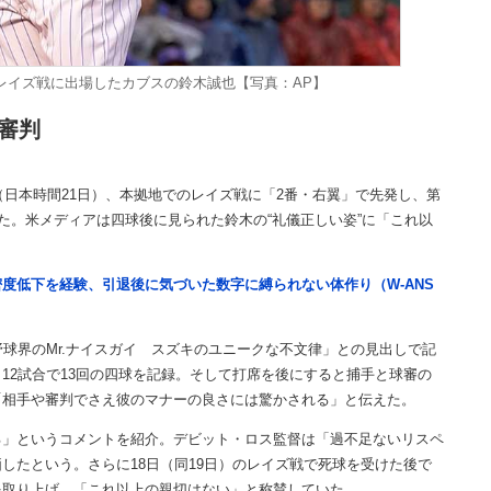
のレイズ戦に出場したカブスの鈴木誠也【写真：AP】
審判
（日本時間21日）、本拠地でのレイズ戦に「2番・右翼」で先発し、第
た。米メディアは四球後に見られた鈴木の“礼儀正しい姿”に「これ以
度低下を経験、引退後に気づいた数字に縛られない体作り（W-ANS
球界のMr.ナイスガイ スズキのユニークな不文律」との見出しで記
12試合で13回の四球を記録。そして打席を後にすると捕手と球審の
「相手や審判でさえ彼のマナーの良さには驚かされる」と伝えた。
」というコメントを紹介。デビット・ロス監督は「過不足ないリスペ
したという。さらに18日（同19日）のレイズ戦で死球を受けた後で
を取り上げ、「これ以上の親切はない」と称賛していた。