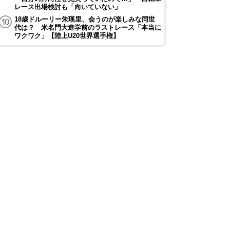
レース出場検討も「向いていない」
18歳ドルーリー朱瑛里、会うのが楽しみな同世
代は？ 米名門大進学前のラストレース「本当に
ワクワク」【陸上U20世界選手権】