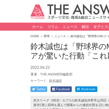
ホーム
コラム
ニュース
解説
女子とス
HOME
野球
ニュース
鈴木誠也は「野球界のMr.
鈴木誠也は「野球界のM
アが驚いた行動「これ
2022.04.22
著者 :
THE ANSWER編集部
キーワード :
鈴木誠也
Twitter
Facebook
B!
Bookmark
米大リーグ（MLB）カブスの鈴木誠也外野手は20日
第3打席に四球を選んで開幕からの連続出塁を12に伸