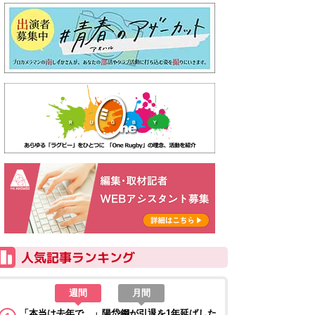
週間
月間
「本当は去年で…」陽岱鋼が引退を1年延ばした