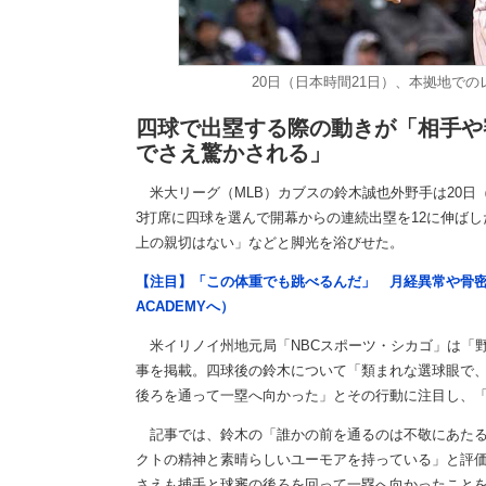
20日（日本時間21日）、本拠地で
四球で出塁する際の動きが「相手や
でさえ驚かされる」
米大リーグ（MLB）カブスの鈴木誠也外野手は20日
3打席に四球を選んで開幕からの連続出塁を12に伸ばし
上の親切はない」などと脚光を浴びせた。
【注目】「この体重でも跳べるんだ」 月経異常や骨密
ACADEMYへ）
米イリノイ州地元局「NBCスポーツ・シカゴ」は「野
事を掲載。四球後の鈴木について「類まれな選球眼で、
後ろを通って一塁へ向かった」とその行動に注目し、
記事では、鈴木の「誰かの前を通るのは不敬にあたる
クトの精神と素晴らしいユーモアを持っている」と評価
さえも捕手と球審の後ろを回って一塁へ向かったこと