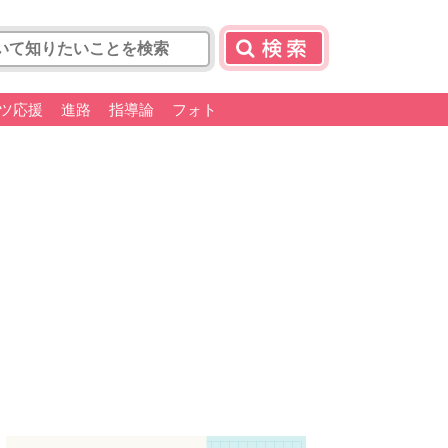
ツ応援
進路
指導論
フォト