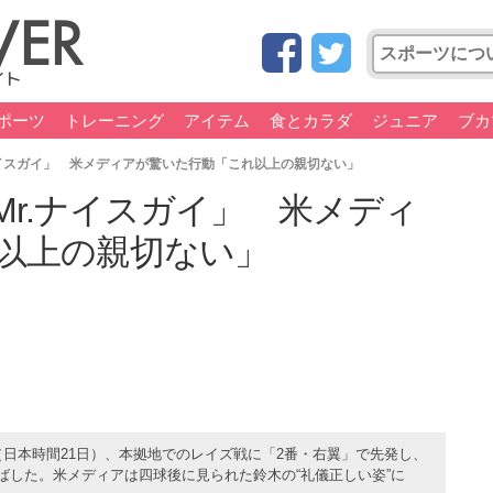
ポーツ
トレーニング
アイテム
食とカラダ
ジュニア
ブカ
ナイスガイ」 米メディアが驚いた行動「これ以上の親切ない」
r.ナイスガイ」 米メディ
以上の親切ない」
（日本時間21日）、本拠地でのレイズ戦に「2番・右翼」で先発し、
ばした。米メディアは四球後に見られた鈴木の“礼儀正しい姿”に