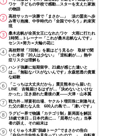
ワケ 子どもの学校で感動…スターを支えた家族
の物語
高校サッカー決勝で「まさか…」 涙の盟友へ歩
み寄り抱擁、中学時代の「全国でやろう」約束実
現
桑木志帆が全英女王になれたワケ 大雨に打たれ
1時間…トレーナー「これが桑木志帆なんです」
センス×努力＝大輪の花に
高校野球「7回制」を親はどう見るか 取材で聞
いた本音「20人は少ない」「逆転劇が…」熱中
症リスクは理解も
ハンド強豪に短期留学、21歳が感じた違いと
は…「無駄なパスがないんです」永森悠透の貴重
な経験
「こっちは大丈夫だから」震災熊本から届いた
LINE 吉報届けるはずが…「決めないといけな
かった」泣き崩れた最後の夏――大津・山本翼
戦力外→球宴初出場、ヤクルト増田珠に刺激与え
た父の新たな人生 600人の島で…「凄いです」
ラグビー界で物議「カテゴリ制」新局面を解説
18歳で来日→日本代表に…「屈辱だった」当事
者の訴え、その結末は
りくりゅう木原“脱線トーク”でまさかの告白
「自分の方向性を見失っていたので…」 自転車