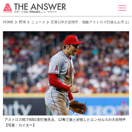
MENU
HOME
野球
ニュース
圧巻12K大谷翔平、強敵アストロズ打線もお手上
アストロズ戦で6回1安打無失点、12奪三振と好投したエンゼルスの大谷翔平
【写真：ロイター】