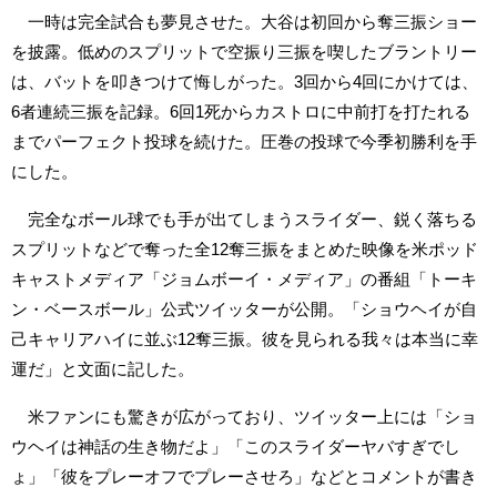
一時は完全試合も夢見させた。大谷は初回から奪三振ショー
を披露。低めのスプリットで空振り三振を喫したブラントリー
は、バットを叩きつけて悔しがった。3回から4回にかけては、
6者連続三振を記録。6回1死からカストロに中前打を打たれる
までパーフェクト投球を続けた。圧巻の投球で今季初勝利を手
にした。
完全なボール球でも手が出てしまうスライダー、鋭く落ちる
スプリットなどで奪った全12奪三振をまとめた映像を米ポッド
キャストメディア「ジョムボーイ・メディア」の番組「トーキ
ン・ベースボール」公式ツイッターが公開。「ショウヘイが自
己キャリアハイに並ぶ12奪三振。彼を見られる我々は本当に幸
運だ」と文面に記した。
米ファンにも驚きが広がっており、ツイッター上には「ショ
ウヘイは神話の生き物だよ」「このスライダーヤバすぎでし
ょ」「彼をプレーオフでプレーさせろ」などとコメントが書き