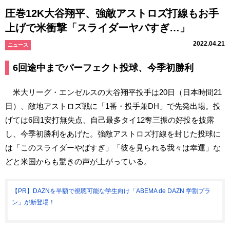
圧巻12K大谷翔平、強敵アストロズ打線もお手
上げで米衝撃「スライダーヤバすぎ…」
2022.04.21
ニュース
6回途中までパーフェクト投球、今季初勝利
米大リーグ・エンゼルスの大谷翔平投手は20日（日本時間21
日）、敵地アストロズ戦に「1番・投手兼DH」で先発出場。投
げては6回1安打無失点、自己最多タイ12奪三振の好投を披露
し、今季初勝利をあげた。強敵アストロズ打線を封じた投球に
は「このスライダーやばすぎ」「彼を見られる我々は幸運」な
どと米国からも驚きの声が上がっている。
【PR】DAZNを半額で視聴可能な学生向け「ABEMA de DAZN 学割プラ
ン」が新登場！