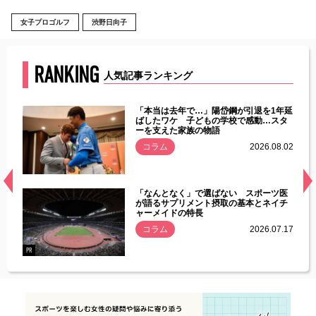
女子プロゴルフ
渋野日向子
RANKING
人気記事ランキング
じた違
「本当は去年で…」陽岱鋼が引退を1年延
す」永
ばしたワケ 子どもの学校で感動…スタ
ーを支えた家族の物語
.08.01
コラム
2026.08.02
経異常
「なんとなく」で選ばない スポーツ医
づいた
が語るサプリメント摂取の基本とネイチ
ャーメイドの特長
コラム
2026.07.17
.07.21
PR