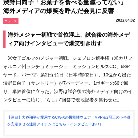
渋野日向子「お菓子を食べる量減ってない」
海外メディアの爆笑を呼んだ会見に反響
2022.04.02
ニュース
海外メジャー初戦で首位浮上、試合後の海外メデ
ィア向けインタビューで爆笑引き出す
米女子ゴルフのメジャー初戦、シェブロン選手権（米カリフ
ォルニア州ランチョミラージュ、ミッションヒルズCC、6884
ヤード、パー72）第2日は1日（日本時間2日）、10位から出た
渋野日向子（サントリー）が7バーディー、1ボギーの66で回
り、単独首位に立った。渋野は試合後の海外メディア向けのイ
ンタビューに応じ、“らしい”回答で現地記者を笑わせた。
【注目】大谷翔平が愛用するCW-Xの機能性ウェア MVP＆2冠王の下半身
を安定させる注目アイテムはこちら（インタビューあり）