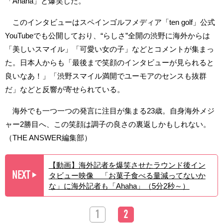
「Ahaha」と爆笑した。
このインタビューはスペインゴルフメディア「ten golf」公式
YouTubeでも公開しており、“らしさ”全開の渋野に海外からは
「美しいスマイル」「可愛い女の子」などとコメントが集まっ
た。日本人からも「最後まで笑顔のインタビューが見られると
良いなあ！」「渋野スマイル満開でユーモアのセンスも抜群
だ」などと反響が寄せられている。
海外でも一つ一つの発言に注目が集まる23歳。自身海外メジ
ャー2勝目へ、この笑顔は調子の良さの裏返しかもしれない。
（THE ANSWER編集部）
【動画】海外記者を爆笑させたラウンド後イン
NEXT
タビュー映像 「お菓子食べる量減ってないか
▶︎
な」に海外記者も「Ahaha」（5分2秒～）
1
2