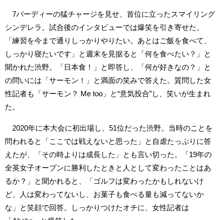
7バーディーの猛チャージを見せ、首位に立ったスマイリング
シンデレラ。試合後のインタビューでは爆笑を引き寄せた。
「練習を今まで通りしっかりやりたい。あとはご飯を食べて、
しっかり寝たいです」と週末を見据ると「何を食べたい？」と
聞かれた渋野。「日本食！」と即答し、「何が好きなの？」と
の問いには「サーモン！」と満面の笑みで答えた。質問した女
性記者も「サーモン？ Me too」と“意気投合”し、笑いが生まれ
た。
2020年に本大会に初出場し、51位だった渋野。当時のことを
問われると「ここでは戦えないと思った」と自虐たっぷりに答
えたが、「その時よりは成長した」とも言い切った。「19年の
全英女子オープンに勝利したときと人として変わったことはあ
るか？」と聞かれると、「ゴルフは変わったかもしれないけ
ど、人は変わってないし、お菓子も食べる量も減ってないか
な」と笑顔で回答。しっかりつけたオチに、女性記者は