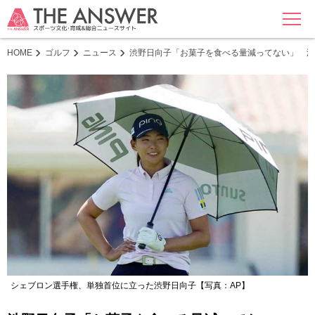
MENU
HOME
ゴルフ
ニュース
渋野日向子「お菓子を食べる量減ってない」 海
シェブロン選手権、単独首位に立った渋野日向子【写真：AP】