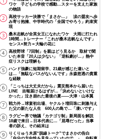
ワケ 子どもの学校で感動…スターを支えた家族
の物語
高校サッカー決勝で「まさか…」 涙の盟友へ歩
み寄り抱擁、中学時代の「全国でやろう」約束実
現
桑木志帆が全英女王になれたワケ 大雨に打たれ
1時間…トレーナー「これが桑木志帆なんです」
センス×努力＝大輪の花に
高校野球「7回制」を親はどう見るか 取材で聞
いた本音「20人は少ない」「逆転劇が…」熱中
症リスクは理解も
ハンド強豪に短期留学、21歳が感じた違いと
は…「無駄なパスがないんです」永森悠透の貴重
な経験
「こっちは大丈夫だから」震災熊本から届いた
LINE 吉報届けるはずが…「決めないといけな
かった」泣き崩れた最後の夏――大津・山本翼
戦力外→球宴初出場、ヤクルト増田珠に刺激与え
た父の新たな人生 600人の島で…「凄いです」
ラグビー界で物議「カテゴリ制」新局面を解説
18歳で来日→日本代表に…「屈辱だった」当事
者の訴え、その結末は
りくりゅう木原“脱線トーク”でまさかの告白
「自分の方向性を見失っていたので…」 自転車