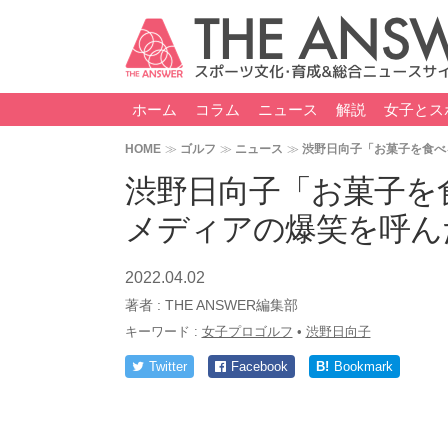
ホーム
コラム
ニュース
解説
女子とス
HOME
ゴルフ
ニュース
渋野日向子「お菓子を食べ
渋野日向子「お菓子を
メディアの爆笑を呼ん
2022.04.02
著者 :
THE ANSWER編集部
キーワード :
女子プロゴルフ
•
渋野日向子
Twitter
Facebook
B!
Bookmark