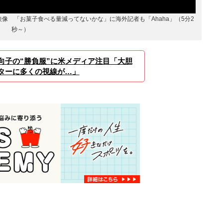
像 「お菓子食べる量減ってないかな」に海外記者も「Ahaha」（5分2
秒～）
向子の“勝負服”に米メディア注目「大胆
ターに多くの視線が…」