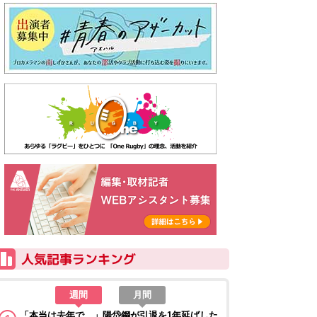
週間
月間
「本当は去年で…」陽岱鋼が引退を1年延ばした