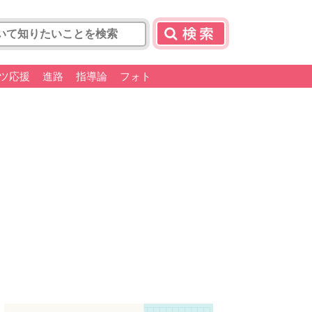
ツ応援
進路
指導論
フォト