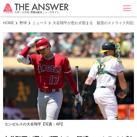
MENU
HOME
野球
ニュース
大谷翔平が思わず固まる 疑惑のストライク判定に
エンゼルスの大谷翔平【写真：AP】