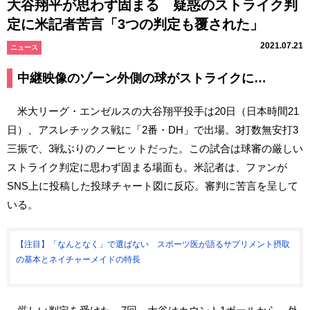
大谷翔平が思わず固まる 疑惑のストライク判
定に米記者苦言「3つの判定も覆された」
2021.07.21
ニュース
中継映像のゾーン外側の球がストライクに…
米大リーグ・エンゼルスの大谷翔平投手は20日（日本時間21
日）、アスレチックス戦に「2番・DH」で出場。3打数無安打3
三振で、3戦ぶりのノーヒットだった。この試合は球審の厳しい
ストライク判定に思わず固まる場面も。米記者は、ファンが
SNS上に投稿した投球チャート図に反応。審判に苦言を呈して
いる。
【注目】「なんとなく」で選ばない スポーツ医が語るサプリメント摂取
の基本とネイチャーメイドの特長