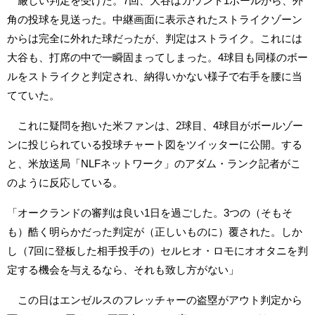
厳しい判定を受けた。7回、大谷はカウント1ボールから、外
角の投球を見送った。中継画面に表示されたストライクゾーン
からは完全に外れた球だったが、判定はストライク。これには
大谷も、打席の中で一瞬固まってしまった。4球目も同様のボー
ルをストライクと判定され、納得いかない様子で右手を腰に当
てていた。
これに疑問を抱いた米ファンは、2球目、4球目がボールゾー
ンに投じられている投球チャート図をツイッターに公開。する
と、米放送局「NLFネットワーク」のアダム・ランク記者がこ
のように反応している。
「オークランドの審判は良い1日を過ごした。3つの（そもそ
も）酷く明らかだった判定が（正しいものに）覆された。しか
し（7回に登板した相手投手の）セルヒオ・ロモにオオタニを判
定する機会を与えるなら、それも致し方がない」
この日はエンゼルスのフレッチャーの盗塁がアウト判定から