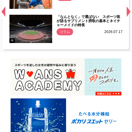
経異常
「なんとなく」で選ばない スポーツ医
づいた
が語るサプリメント摂取の基本とネイチ
ャーメイドの特長
コラム
2026.07.17
.07.21
PR