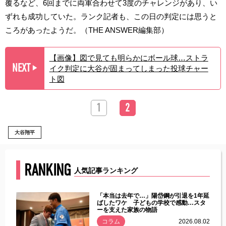
覆るなど、6回までに両軍合わせて3度のチャレンジがあり、い
ずれも成功していた。ランク記者も、この日の判定には思うと
ころがあったようだ。（THE ANSWER編集部）
【画像】図で見ても明らかにボール球…ストラ
NEXT
イク判定に大谷が固まってしまった投球チャー
▶︎
ト図
1
2
大谷翔平
RANKING
人気記事ランキング
じた違
「本当は去年で…」陽岱鋼が引退を1年延
す」永
ばしたワケ 子どもの学校で感動…スタ
ーを支えた家族の物語
.08.01
コラム
2026.08.02