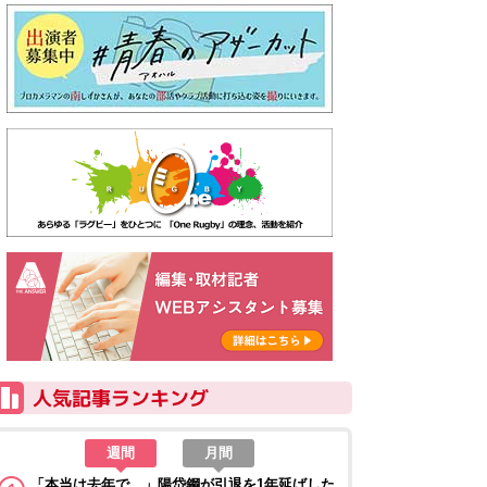
週間
月間
「本当は去年で…」陽岱鋼が引退を1年延ばした