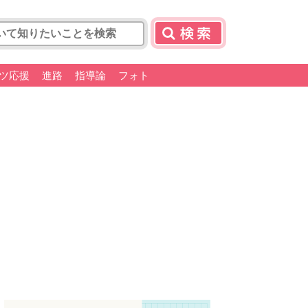
ツ応援
進路
指導論
フォト