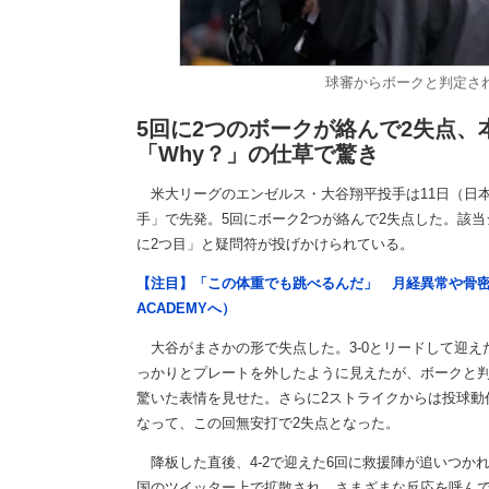
球審からボークと判定さ
5回に2つのボークが絡んで2失点、
「Why？」の仕草で驚き
米大リーグのエンゼルス・大谷翔平投手は11日（日本
手」で先発。5回にボーク2つが絡んで2失点した。該
に2つ目」と疑問符が投げかけられている。
【注目】「この体重でも跳べるんだ」 月経異常や骨密
ACADEMYへ）
大谷がまさかの形で失点した。3-0とリードして迎え
っかりとプレートを外したように見えたが、ボークと判
驚いた表情を見せた。さらに2ストライクからは投球動
なって、この回無安打で2失点となった。
降板した直後、4-2で迎えた6回に救援陣が追いつか
国のツイッター上で拡散され、さまざまな反応を呼ん