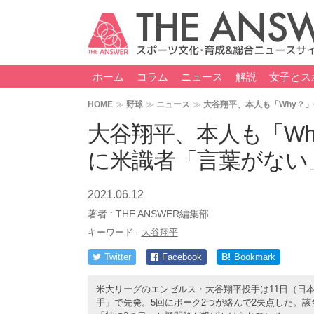
ホーム
コラム
ニュース
解説
女子とス
HOME
野球
ニュース
大谷翔平、本人も「Why？
大谷翔平、本人も「W
に米識者「言葉がない
2021.06.12
著者 :
THE ANSWER編集部
キーワード :
大谷翔平
Twitter
Facebook
B!
Bookmark
米大リーグのエンゼルス・大谷翔平投手は11日（日本
手」で先発。5回にボーク2つが絡んで2失点した。