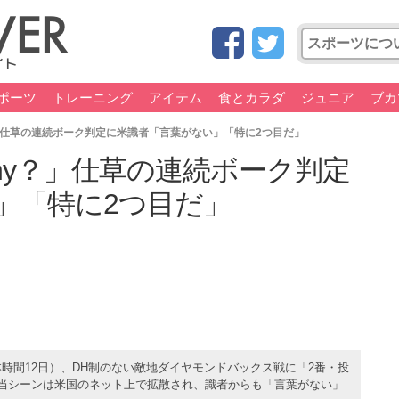
ポーツ
トレーニング
アイテム
食とカラダ
ジュニア
ブカ
」仕草の連続ボーク判定に米識者「言葉がない」「特に2つ目だ」
hy？」仕草の連続ボーク判定
」「特に2つ目だ」
時間12日）、DH制のない敵地ダイヤモンドバックス戦に「2番・投
該当シーンは米国のネット上で拡散され、識者からも「言葉がない」