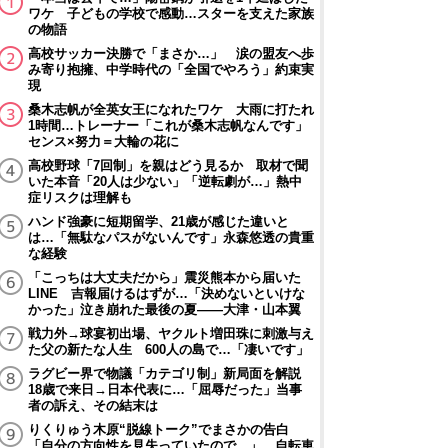
ワケ 子どもの学校で感動…スターを支えた家族
の物語
高校サッカー決勝で「まさか…」 涙の盟友へ歩
み寄り抱擁、中学時代の「全国でやろう」約束実
現
桑木志帆が全英女王になれたワケ 大雨に打たれ
1時間…トレーナー「これが桑木志帆なんです」
センス×努力＝大輪の花に
高校野球「7回制」を親はどう見るか 取材で聞
いた本音「20人は少ない」「逆転劇が…」熱中
症リスクは理解も
ハンド強豪に短期留学、21歳が感じた違いと
は…「無駄なパスがないんです」永森悠透の貴重
な経験
「こっちは大丈夫だから」震災熊本から届いた
LINE 吉報届けるはずが…「決めないといけな
かった」泣き崩れた最後の夏――大津・山本翼
戦力外→球宴初出場、ヤクルト増田珠に刺激与え
た父の新たな人生 600人の島で…「凄いです」
ラグビー界で物議「カテゴリ制」新局面を解説
18歳で来日→日本代表に…「屈辱だった」当事
者の訴え、その結末は
りくりゅう木原“脱線トーク”でまさかの告白
「自分の方向性を見失っていたので…」 自転車