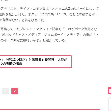
アナリスト、デイブ・コキン氏は「オオタニの2つのボークについて
疑問を投げかけた。米スポーツ専門局「ESPN」などに寄稿するポー
の言葉がない」と首をひねった。
寄稿していたブレント・マグワイア記者も「これがボーク判定とな
。米ポッドキャストメディア「ジョムボーイ・メディア」の番組「ト
このボーク判定に納得いかず」と紹介している。
い」「特に2つ目だ」と米識者も疑問符 大谷が
つの実際の場面
1
2