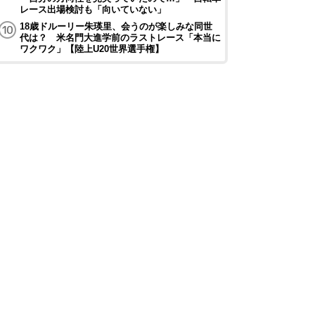
レース出場検討も「向いていない」
18歳ドルーリー朱瑛里、会うのが楽しみな同世
代は？ 米名門大進学前のラストレース「本当に
ワクワク」【陸上U20世界選手権】