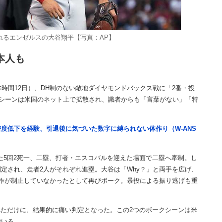
れるエンゼルスの大谷翔平【写真：AP】
本人も
時間12日）、DH制のない敵地ダイヤモンドバックス戦に「2番・投
当シーンは米国のネット上で拡散され、識者からも「言葉がない」「特
度低下を経験、引退後に気づいた数字に縛られない体作り（W-ANS
た5回2死一、二塁、打者・エスコバルを迎えた場面で二塁へ牽制。し
定され、走者2人がそれぞれ進塁。大谷は「Why？」と両手を広げ、
作が制止していなかったとして再びボーク。暴投による振り逃げも重
れただけに、結果的に痛い判定となった。この2つのボークシーンは米
でいる。