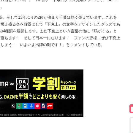
）。
、そして13年ぶりの2位が決まり千葉は熱く燃えています。これを
。燃え盛る炎を背景にして『下克上』の文字をデザインしたグッズであ
の4種類を展開します。また下克上という言葉の他に『鴎がくる』と
ず勝ちます！ そして日本一になります！ ファンの皆様、ぜひ下克上
ましょう！ いよいよ出陣の刻です！」とコメントしている。