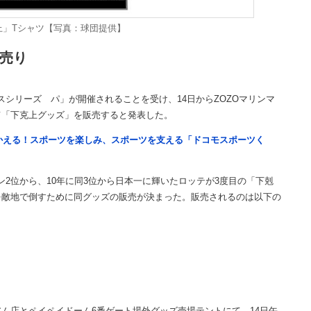
上」Tシャツ【写真：球団提供】
ズ売り
スシリーズ パ」が開催されることを受け、14日からZOZOマリンマ
て「下克上グッズ」を販売すると発表した。
つかえる！スポーツを楽しみ、スポーツを支える「ドコモスポーツく
2位から、10年に同3位から日本一に輝いたロッテが3度目の「下剋
を敵地で倒すために同グッズの販売が決まった。販売されるのは以下の
店とペイペイドーム6番ゲート場外グッズ売場テントにて、14日午