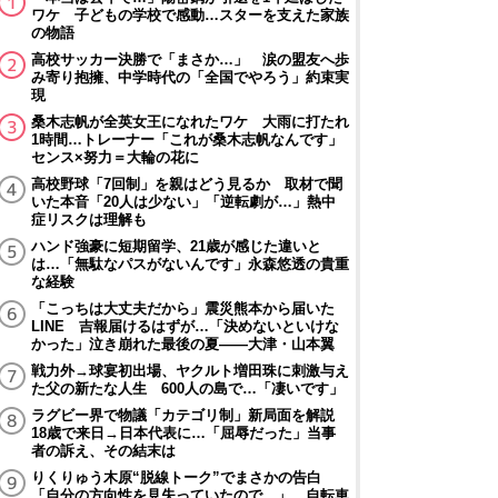
ワケ 子どもの学校で感動…スターを支えた家族
の物語
高校サッカー決勝で「まさか…」 涙の盟友へ歩
み寄り抱擁、中学時代の「全国でやろう」約束実
現
桑木志帆が全英女王になれたワケ 大雨に打たれ
1時間…トレーナー「これが桑木志帆なんです」
センス×努力＝大輪の花に
高校野球「7回制」を親はどう見るか 取材で聞
いた本音「20人は少ない」「逆転劇が…」熱中
症リスクは理解も
ハンド強豪に短期留学、21歳が感じた違いと
は…「無駄なパスがないんです」永森悠透の貴重
な経験
「こっちは大丈夫だから」震災熊本から届いた
LINE 吉報届けるはずが…「決めないといけな
かった」泣き崩れた最後の夏――大津・山本翼
戦力外→球宴初出場、ヤクルト増田珠に刺激与え
た父の新たな人生 600人の島で…「凄いです」
ラグビー界で物議「カテゴリ制」新局面を解説
18歳で来日→日本代表に…「屈辱だった」当事
者の訴え、その結末は
りくりゅう木原“脱線トーク”でまさかの告白
「自分の方向性を見失っていたので…」 自転車