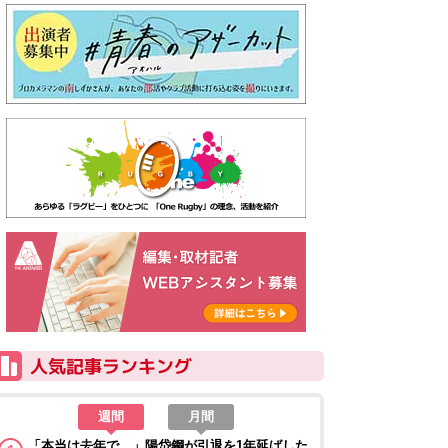
週間
月間
「本当は去年で…」陽岱鋼が引退を1年延ばした