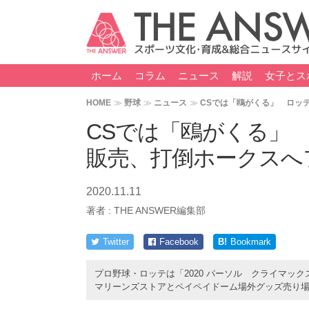
ホーム
コラム
ニュース
解説
女子とス
HOME
野球
ニュース
CSでは「鴎がくる」 ロッ
CSでは「鴎がくる」
販売、打倒ホークスへ
2020.11.11
著者 :
THE ANSWER編集部
Twitter
Facebook
B!
Bookmark
プロ野球・ロッテは「2020 パーソル クライマック
マリーンズストアとペイペイドーム場外グッズ売り