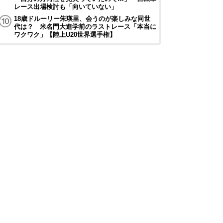
レース出場検討も「向いていない」
18歳ドルーリー朱瑛里、会うのが楽しみな同世
代は？ 米名門大進学前のラストレース「本当に
ワクワク」【陸上U20世界選手権】