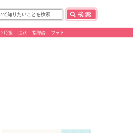
ツ応援
進路
指導論
フォト