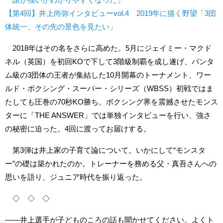
【第4回】井上尚弥インタビューvol.4 2019年に描く野望「3団
体統一、その先の景色を見たい」
2018年はその名をさらに高めた。5月にジェイミー・マクド
ネル（英国）を初回KOで下して3階級制覇を成し遂げ、バンタ
ム級の3団体の王者が集結した10月開幕のトーナメント、ワー
ルド・ボクシング・スーパー・シリーズ（WBSS）初戦ではま
たしても圧巻の70秒KO勝ち。ボクシング界を震撼させたモンス
ターに「THE ANSWER」では単独インタビューを行い、強さ
の秘密に迫った。4回に渡ってお届けする。
第3弾は井上家の子育て論について。いかにして“モンスタ
ー”の礎は築かれたのか。トレーナーを務める父・真吾さんへの
思いを語り、ジュニア時代を振り返った。
◇ ◇ ◇
――井上選手が子どものころの話も聞かせてください。よくト