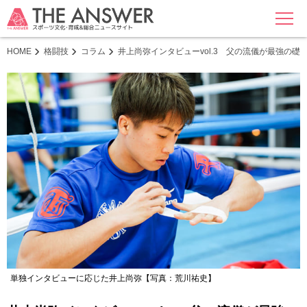
MENU
HOME
格闘技
コラム
井上尚弥インタビューvol.3 父の流儀が最強の
単独インタビューに応じた井上尚弥【写真：荒川祐史】