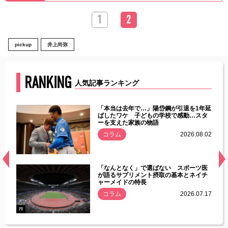
1
2
pickup
井上尚弥
RANKING
人気記事ランキング
じた違
「本当は去年で…」陽岱鋼が引退を1年延
す」永
ばしたワケ 子どもの学校で感動…スタ
ーを支えた家族の物語
.08.01
コラム
2026.08.02
経異常
「なんとなく」で選ばない スポーツ医
づいた
が語るサプリメント摂取の基本とネイチ
ャーメイドの特長
コラム
2026.07.17
.07.21
PR