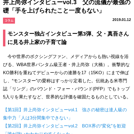
井上尚弥インタビューvol.3 父の流儀が最強の
礎「手を上げられたこと一度もない」
2019.01.12
コラム
モンスター独占インタビュー第3弾、父・真吾さん
に見る井上家の子育て論
今や世界のボクシングファン、メディアからも熱い視線を浴
びる、WBA世界バンタム級王者・井上尚弥（大橋）。衝撃的な
KO勝利を重ねてデビューからの連勝を17（15KO）にまで伸ば
し、“モンスター”の愛称はすっかり定着した。伝統ある米専門
誌「リング」のパウンド・フォー・パウンド(PFP）でもトップ
5入りを果たすなど、世界的な評価を確固たるものとしている。
【第1回】井上尚弥インタビューvol.1 強さの秘密は達人級の
集中力「人は3分間集中できない」
【第2回】井上尚弥インタビューvol.2 BOX界の“変化”を歓迎
「誰が強いかわかりやすくなった」