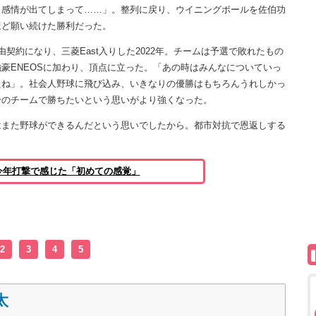
、感情が出てしまって……」。整列に戻り、ウイニングボールを佐伯功
ほど願い続けた勝利だった。
約になり、三菱East入りした2022年。チームは予選で敗れたもの
豪ENEOSに加わり、頂点に立った。「あの時はみんなについていっ
たね」。社会人野球に飛び込み、いきなりの優勝はもちろんうれしかっ
分のチームで勝ちたいという思いがより強くなった。
はまた野球ができるんだという思いでしたから。都市対抗で恩返しする
今年打撃で感じた「初めての感覚」
2
3
4
5
太