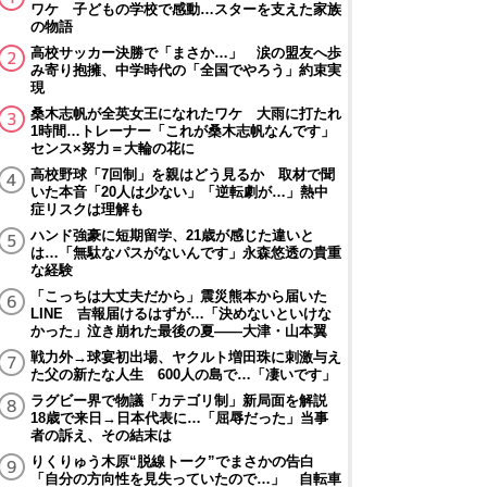
ワケ 子どもの学校で感動…スターを支えた家族
の物語
高校サッカー決勝で「まさか…」 涙の盟友へ歩
み寄り抱擁、中学時代の「全国でやろう」約束実
現
桑木志帆が全英女王になれたワケ 大雨に打たれ
1時間…トレーナー「これが桑木志帆なんです」
センス×努力＝大輪の花に
高校野球「7回制」を親はどう見るか 取材で聞
いた本音「20人は少ない」「逆転劇が…」熱中
症リスクは理解も
ハンド強豪に短期留学、21歳が感じた違いと
は…「無駄なパスがないんです」永森悠透の貴重
な経験
「こっちは大丈夫だから」震災熊本から届いた
LINE 吉報届けるはずが…「決めないといけな
かった」泣き崩れた最後の夏――大津・山本翼
戦力外→球宴初出場、ヤクルト増田珠に刺激与え
た父の新たな人生 600人の島で…「凄いです」
ラグビー界で物議「カテゴリ制」新局面を解説
18歳で来日→日本代表に…「屈辱だった」当事
者の訴え、その結末は
りくりゅう木原“脱線トーク”でまさかの告白
「自分の方向性を見失っていたので…」 自転車