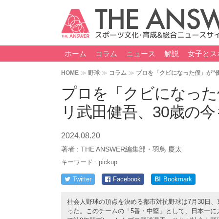
ホーム
コラム
ニュース
解説
女子とス
HOME
野球
コラム
プロを「クビになった僕」が“
プロを「クビになった
リ武田健吾、30歳の
2024.08.20
著者 :
THE ANSWER編集部・羽鳥 慶太
キーワード :
pickup
Twitter
Facebook
B!
Bookmark
社会人野球の頂点を決める都市対抗野球は7月30日、
った。このチームの「5番・中堅」として、日本一に