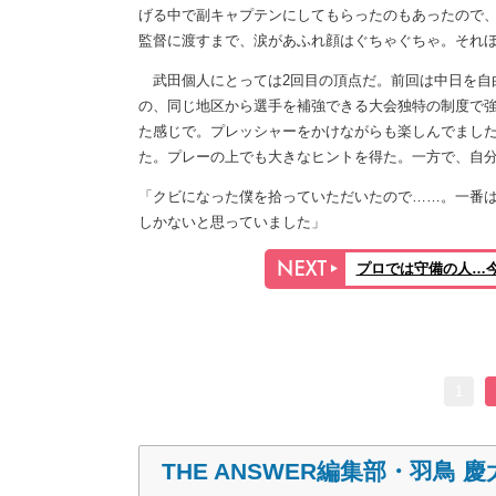
げる中で副キャプテンにしてもらったのもあったので
監督に渡すまで、涙があふれ顔はぐちゃぐちゃ。それ
武田個人にとっては2回目の頂点だ。前回は中日を自由契
の、同じ地区から選手を補強できる大会独特の制度で強
た感じで。プレッシャーをかけながらも楽しんでまし
た。プレーの上でも大きなヒントを得た。一方で、自
「クビになった僕を拾っていただいたので……。一番
しかないと思っていました」
プロでは守備の人…
1
THE ANSWER編集部・羽鳥 慶