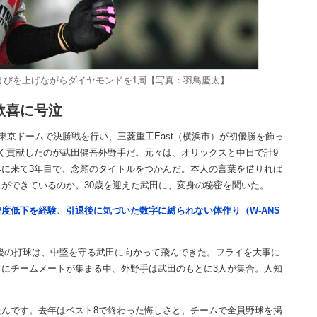
けびを上げながらダイヤモンドを1周【写真：羽鳥慶太】
歓喜に号泣
東京ドームで決勝戦を行い、三菱重工East（横浜市）が初優勝を飾っ
く貢献したのが武田健吾外野手だ。元々は、オリックスと中日で計9
に来て3年目で、念願のタイトルをつかんだ。本人の言葉を借りれば
ができているのか。30歳を迎えた武田に、変身の秘密を聞いた。
度低下を経験、引退後に気づいた数字に縛られない体作り（W-ANS
後の打球は、中堅を守る武田に向かって飛んできた。フライを大事に
にチームメートが集まる中、外野手は武田のもとに3人が集合。人知
んです。去年はベスト8で終わった悔しさと、チームで全員野球を掲