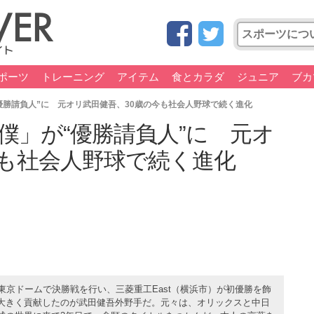
ポーツ
トレーニング
アイテム
食とカラダ
ジュニア
ブカ
優勝請負人”に 元オリ武田健吾、30歳の今も社会人野球で続く進化
僕」が“優勝請負人”に 元オ
今も社会人野球で続く進化
東京ドームで決勝戦を行い、三菱重工East（横浜市）が初優勝を飾
大きく貢献したのが武田健吾外野手だ。元々は、オリックスと中日