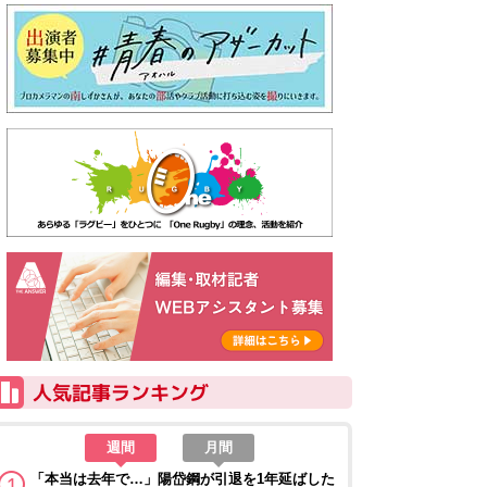
週間
月間
「本当は去年で…」陽岱鋼が引退を1年延ばした