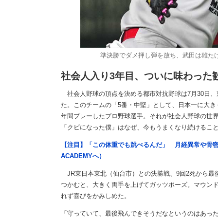
準決勝でダメ押し弾を放ち、武田は雄た
社会人入り3年目、ついに味わった
社会人野球の頂点を決める都市対抗野球は7月30日、
た。このチームの「5番・中堅」として、日本一に大き
年間プレーしたプロ野球選手。それが社会人野球の世界
「クビになった僕」はなぜ、今もうまくなり続けること
【注目】「この体重でも跳べるんだ」 月経異常や骨密
ACADEMYへ）
JR東日本東北（仙台市）との決勝戦、9回2死から最
つかむと、大きく両手を上げてガッツポーズ。マウンド
れず喜びをかみしめた。
「守っていて、最後飛んできそうだなというのはあった