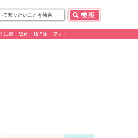
ツ応援
進路
指導論
フォト