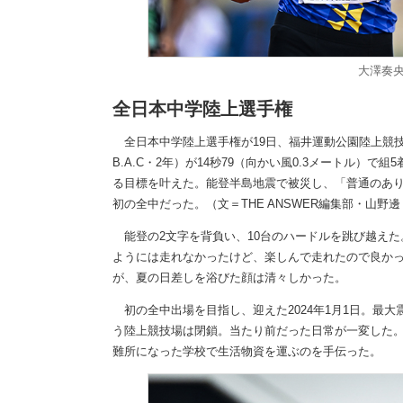
大澤奏
全日本中学陸上選手権
全日本中学陸上選手権が19日、福井運動公園陸上競技
B.A.C・2年）が14秒79（向かい風0.3メートル）
る目標を叶えた。能登半島地震で被災し、「普通のあり
初の全中だった。（文＝THE ANSWER編集部・山野邊
能登の2文字を背負い、10台のハードルを跳び越えた。
ようには走れなかったけど、楽しんで走れたので良かっ
が、夏の日差しを浴びた顔は清々しかった。
初の全中出場を目指し、迎えた2024年1月1日。最
う陸上競技場は閉鎖。当たり前だった日常が一変した
難所になった学校で生活物資を運ぶのを手伝った。