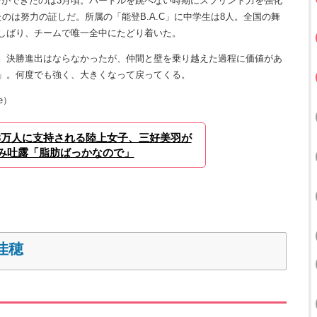
ができたのは3月頃。ハードルを跳べない時期にスプリント力を強化
のは努力の証しだ。所属の「能登B.A.C」に中学生は8人。全国の舞
しばり、チームで唯一全中にたどり着いた。
。決勝進出はならなかったが、仲間と壁を乗り越えた過程に価値があ
」。何度でも強く、大きくなって戻ってくる。
e）
3.3万人に支持される陸上女子、三好美羽が
み吐露「脂肪ばっかなので」
佳穂