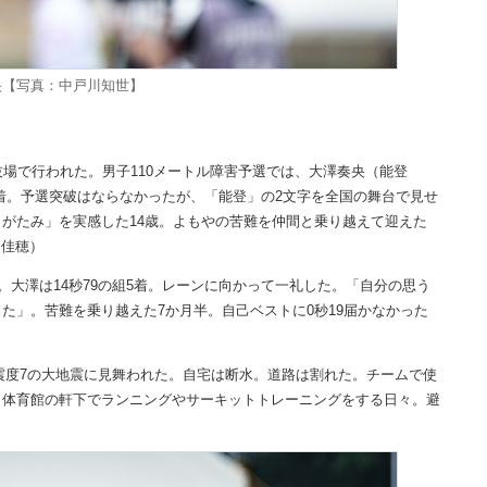
央【写真：中戸川知世】
場で行われた。男子110メートル障害予選では、大澤奏央（能登
で組5着。予選突破はならなかったが、「能登」の2文字を全国の舞台で見せ
がたみ」を実感した14歳。よもやの苦難を仲間と乗り越えて迎えた
 佳穂）
大澤は14秒79の組5着。レーンに向かって一礼した。「自分の思う
た」。苦難を乗り越えた7か月半。自己ベストに0秒19届かなかった
大震度7の大地震に見舞われた。自宅は断水。道路は割れた。チームで使
。体育館の軒下でランニングやサーキットトレーニングをする日々。避