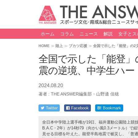
ホーム
コラム
ニュース
解説
女子とス
HOME
陸上
ブカツ応援
全国で示した「能登」の2
全国で示した「能登」
震の逆境、中学生ハー
2024.08.20
著者 :
THE ANSWER編集部・山野邊 佳穂
Twitter
Facebook
B!
Bookmark
全日本中学陸上選手権が19日、福井運動公園陸上競技
B.A.C・2年）が14秒79（向かい風0.3メートル
見せる目標を叶えた。能登半島地震で被災し、「普通