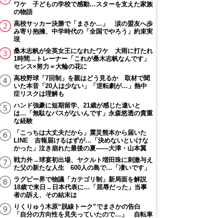
ワケ 子どもの学校で感動…スターを支えた家族
の物語
高校サッカー決勝で「まさか…」 涙の盟友へ歩
み寄り抱擁、中学時代の「全国でやろう」約束実
現
桑木志帆が全英女王になれたワケ 大雨に打たれ
1時間…トレーナー「これが桑木志帆なんです」
センス×努力＝大輪の花に
高校野球「7回制」を親はどう見るか 取材で聞
いた本音「20人は少ない」「逆転劇が…」熱中
症リスクは理解も
ハンド強豪に短期留学、21歳が感じた違いと
は…「無駄なパスがないんです」永森悠透の貴重
な経験
「こっちは大丈夫だから」震災熊本から届いた
LINE 吉報届けるはずが…「決めないといけな
かった」泣き崩れた最後の夏――大津・山本翼
戦力外→球宴初出場、ヤクルト増田珠に刺激与え
た父の新たな人生 600人の島で…「凄いです」
ラグビー界で物議「カテゴリ制」新局面を解説
18歳で来日→日本代表に…「屈辱だった」当事
者の訴え、その結末は
りくりゅう木原“脱線トーク”でまさかの告白
「自分の方向性を見失っていたので…」 自転車