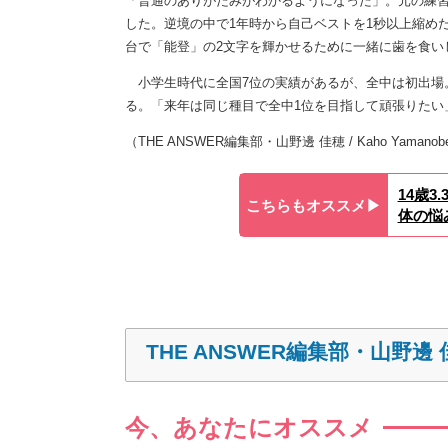
「普通のありがたみがわかるようになった」。元の練習
した。逆境の中で1年時から自己ベストを1秒以上縮めた
台で「能登」の2文字を輝かせるために一緒に歯を食い
小学生時代に全国7位の実績があるが、全中は初出場
る。「来年は同じ種目で全中1位を目指して頑張りたい
（THE ANSWER編集部・山野邊 佳穂 / Kaho Yamanob
14歳
こちらもオススメ▶︎
体の悩
THE ANSWER編集部・山野邊 
今、あなたにオススメ