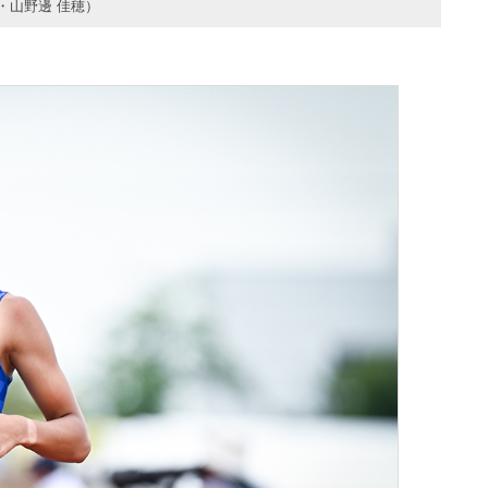
・山野邊 佳穂）