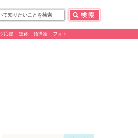
ツ応援
進路
指導論
フォト