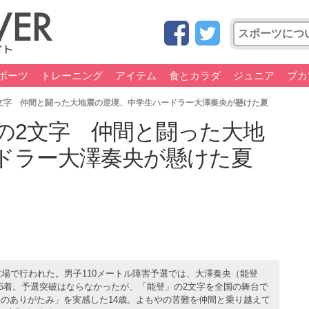
ポーツ
トレーニング
アイテム
食とカラダ
ジュニア
ブカ
文字 仲間と闘った大地震の逆境、中学生ハードラー大澤奏央が懸けた夏
の2文字 仲間と闘った大地
ドラー大澤奏央が懸けた夏
場で行われた。男子110メートル障害予選では、大澤奏央（能登
）で組5着。予選突破はならなかったが、「能登」の2文字を全国の舞台で
のありがたみ」を実感した14歳。よもやの苦難を仲間と乗り越えて