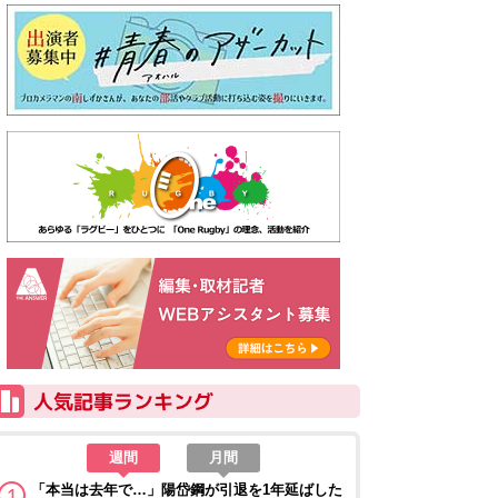
週間
月間
「本当は去年で…」陽岱鋼が引退を1年延ばした