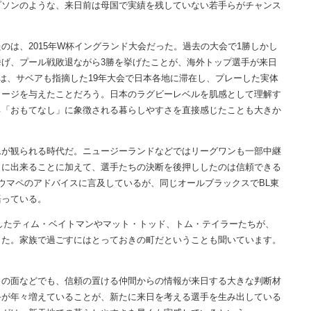
プソンのような、来日前は母国で実績を残していない若手らがチャンス
は、2015年W杯イングランド大会だった。過去の大会で1勝しかし
げ、プール戦敗退ながら3勝を挙げたことが、海外トップ選手が来日
のは、サベアも指摘した19年大会で日本各地に滞在し、プレーした実体
メージを与えたことだろう。日本のラグビーレベルを肌感として理解す
る「おもてなし」に象徴される暮らしやすさを直接感じたことも大きか
が観られる時代だ。ニュージーランドなどではリーグワンも一部中継
りに出来ることに加えて、選手たちの決断を後押ししたのは信頼できる
ウマペのアドバイスに言及しているが、同じオールブラックスでBL東
語っている。
したティム・ベイトマンやマット・トッド、トム・テイラーたちが、
した。家族で過ごすにはとっておきの町だということも聞いています。
の面などでも、信頼の置ける仲間からの情報が来日する大きな判断材
手が年々増えていることが、新たに来日を考える選手を生み出している