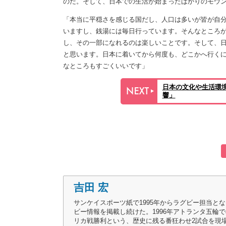
のだ。そして、日本での生活が始まったばかりのモウ
「本当に平穏さを感じる国だし、人口は多いが皆が自
いますし、銭湯には毎日行っています。そんなところが
し、その一部になれるのは楽しいことです。そして、
と思います。日本に着いてから何度も、どこかへ行く
なところもすごくいいです」
日本の文化や生活環
響」
吉田 宏
サンケイスポーツ紙で1995年からラグビー担当とな
ビー情報を掲載し続けた。1996年アトランタ五輪
リカ戦勝利という、歴史に残る番狂わせ2試合を現場