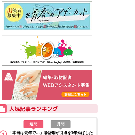
週間
月間
「本当は去年で…」陽岱鋼が引退を1年延ばした