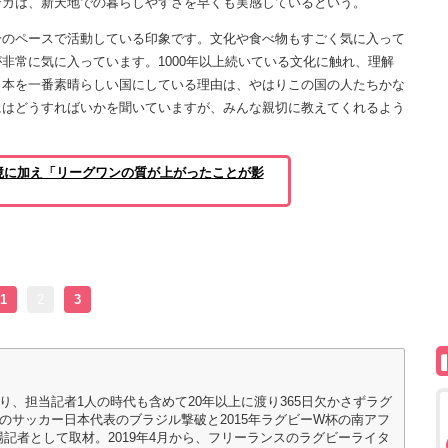
ンガは、新天地での暮らしやすさを早くも実感しているという。
分のペースで活動している印象です。文化や食べ物もすごく気に入って
非常に気に入っています。1000年以上続いている文化に触れ、理解
日本を一番素晴らしい国にしている理由は、やはりこの国の人たちかな
にはどうすればいかを聞いていますが、みんな親切に教えてくれるよう
境に加え「リーグワンの質が上がったことが影
1
2
3
り、担当記者1人の時代も含めて20年以上に渡り365日欠かさずラグ
でのサッカー日本代表のブラジル撃破と2015年ラグビーW杯の南アフ
記者として取材。2019年4月から、フリーランスのラグビーライタ