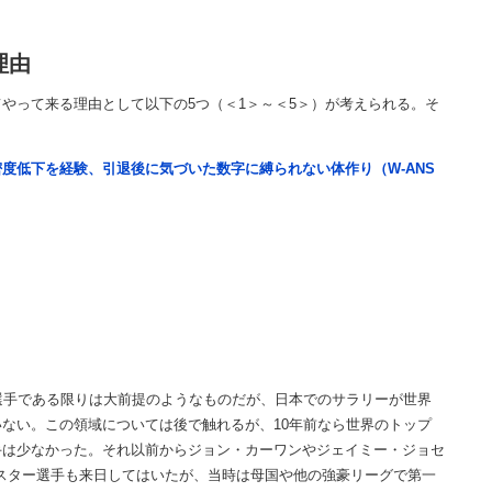
理由
って来る理由として以下の5つ（＜1＞～＜5＞）が考えられる。そ
度低下を経験、引退後に気づいた数字に縛られない体作り（W-ANS
選手である限りは大前提のようなものだが、日本でのサラリーが世界
ない。この領域については後で触れるが、10年前なら世界のトップ
手は少なかった。それ以前からジョン・カーワンやジェイミー・ジョセ
スター選手も来日してはいたが、当時は母国や他の強豪リーグで第一