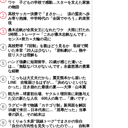
ワケ 子どもの学校で感動…スターを支えた家族
の物語
高校サッカー決勝で「まさか…」 涙の盟友へ歩
み寄り抱擁、中学時代の「全国でやろう」約束実
現
桑木志帆が全英女王になれたワケ 大雨に打たれ
1時間…トレーナー「これが桑木志帆なんです」
センス×努力＝大輪の花に
高校野球「7回制」を親はどう見るか 取材で聞
いた本音「20人は少ない」「逆転劇が…」熱中
症リスクは理解も
ハンド強豪に短期留学、21歳が感じた違いと
は…「無駄なパスがないんです」永森悠透の貴重
な経験
「こっちは大丈夫だから」震災熊本から届いた
LINE 吉報届けるはずが…「決めないといけな
かった」泣き崩れた最後の夏――大津・山本翼
戦力外→球宴初出場、ヤクルト増田珠に刺激与え
た父の新たな人生 600人の島で…「凄いです」
ラグビー界で物議「カテゴリ制」新局面を解説
18歳で来日→日本代表に…「屈辱だった」当事
者の訴え、その結末は
りくりゅう木原“脱線トーク”でまさかの告白
「自分の方向性を見失っていたので…」 自転車