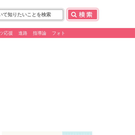
ツ応援
進路
指導論
フォト