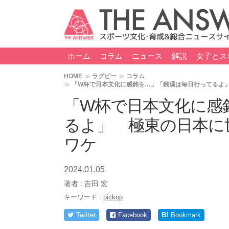
ホーム
コラム
ニュース
解説
女子とス
HOME
ラグビー
コラム
「W杯で日本文化に感銘を…」「銭湯は毎日行ってるよ
「W杯で日本文化に感
るよ」 極東の日本に
ワケ
2024.01.05
著者 :
吉田 宏
キーワード :
pickup
Twitter
Facebook
B!
Bookmark