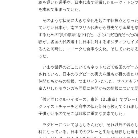
線を退いた選手や、日本代表で活躍したルーク・トン
を求めて集まっていた。
そのような状況に大きな変化を起こす転換点となったの
ていない日本が、南アフリカ代表から歴史的な金星を挙
するための“負の敷居”を下げた。さらに決定的だった
験が、各国の代表選手に日本に対するポジティブなイ
るのと同時に、ユニークな食事や文化、そしていわゆ
った。
いまや世界のどこにいてもネットなどで各国のゲーム
されている。日本のラグビーの実力を誰もが目の当た
仲間たちからの情報、つまり＜3＞だった。サベアもラ
京入りしたモウンガも同様に仲間からの情報について
「僕と同じクルセイダーズ、東芝（BL東京）でプレー
クライストチャーチと府中の似た部分も教えてくれま
子供がいるのでそこは非常に重要な要素でした」
ラグビーについてはもちろんだが、それ以外の暮らし
料になっている。日本でのプレーと生活を経験した選