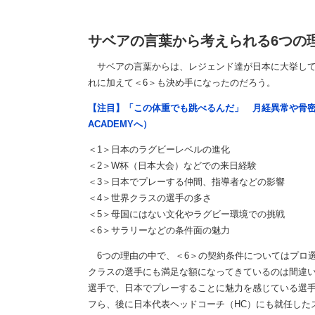
サベアの言葉から考えられる6つの
サベアの言葉からは、レジェンド達が日本に大挙してや
れに加えて＜6＞も決め手になったのだろう。
【注目】「この体重でも跳べるんだ」 月経異常や骨密
ACADEMYへ）
＜1＞日本のラグビーレベルの進化
＜2＞W杯（日本大会）などでの来日経験
＜3＞日本でプレーする仲間、指導者などの影響
＜4＞世界クラスの選手の多さ
＜5＞母国にはない文化やラグビー環境での挑戦
＜6＞サラリーなどの条件面の魅力
6つの理由の中で、＜6＞の契約条件についてはプロ
クラスの選手にも満足な額になってきているのは間違い
選手で、日本でプレーすることに魅力を感じている選
フら、後に日本代表ヘッドコーチ（HC）にも就任した