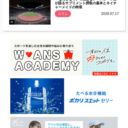
づいた
が語るサプリメント摂取の基本とネイチ
ャーメイドの特長
コラム
2026.07.17
.07.21
PR