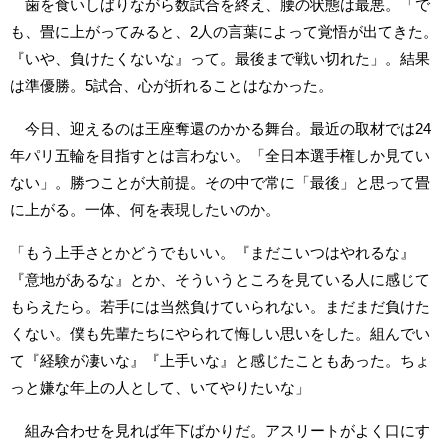
歯を食いしばりながら数試合を終え、腰の状態は最悪。「で
も、畳に上がってみると、2人の言葉によって覚悟が出てきた。
『いや、負けたくないな』って。最後まで戦い切れた」。結果
は準優勝。5試合、心が折れることはなかった。
今日、迎えるのは王座奪還のかかる舞台。最近の取材では24
年パリ五輪を目指すとは言わない。「全日本選手権しか見てい
ない」。勝つことが大前提。その中で常に「最後」と思って畳
に上がる。一体、何を表現したいのか。
「もう上手さとかどうでもいい。『まだこいつはやれるな』
『意地があるな』とか、そういうところを見ている人に感じて
もらえたら。若手には当然負けていられない。まだまだ負けた
くない。僕も先輩たちにやられて悔しい思いをした。組んでい
て『経験が凄いな』『上手いな』と感じたこともあった。ちょ
っと嫌な年上の人として、いてやりたいな」
組み合わせを見れば年下ばかりだ。アスリートがよく口にす