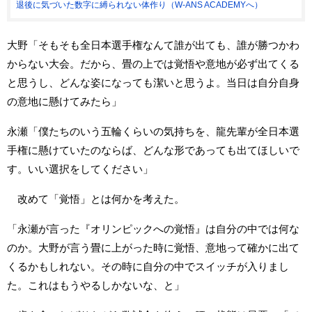
退後に気づいた数字に縛られない体作り（W-ANS ACADEMYへ）
大野「そもそも全日本選手権なんて誰が出ても、誰が勝つかわ
からない大会。だから、畳の上では覚悟や意地が必ず出てくる
と思うし、どんな姿になっても潔いと思うよ。当日は自分自身
の意地に懸けてみたら」
永瀬「僕たちのいう五輪くらいの気持ちを、龍先輩が全日本選
手権に懸けていたのならば、どんな形であっても出てほしいで
す。いい選択をしてください」
改めて「覚悟」とは何かを考えた。
「永瀬が言った『オリンピックへの覚悟』は自分の中では何な
のか。大野が言う畳に上がった時に覚悟、意地って確かに出て
くるかもしれない。その時に自分の中でスイッチが入りまし
た。これはもうやるしかないな、と」