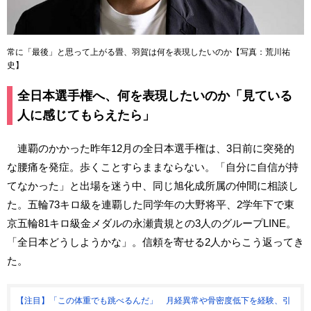
常に「最後」と思って上がる畳、羽賀は何を表現したいのか【写真：荒川祐
史】
全日本選手権へ、何を表現したいのか「見ている
人に感じてもらえたら」
連覇のかかった昨年12月の全日本選手権は、3日前に突発的
な腰痛を発症。歩くことすらままならない。「自分に自信が持
てなかった」と出場を迷う中、同じ旭化成所属の仲間に相談し
た。五輪73キロ級を連覇した同学年の大野将平、2学年下で東
京五輪81キロ級金メダルの永瀬貴規との3人のグループLINE。
「全日本どうしようかな」。信頼を寄せる2人からこう返ってき
た。
【注目】「この体重でも跳べるんだ」 月経異常や骨密度低下を経験、引