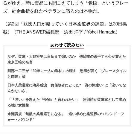
るがゆえ、時に安易にも聞こえてしまう「覚悟」というフレー
ズ。紆余曲折を経たベテランに宿るのは本物だ。
（第2回「競技人口が減っていく日本柔道界の課題」は30日掲
載）（THE ANSWER編集部・浜田 洋平 / Yohei Hamada）
あわせて読みたい
なぜ、柔道・大野将平は言葉まで強いのか 他競技の選手すら心が震えた
東京五輪の名言
阿部一二三が「30年に一人の逸材」の理由 恩師が説く「プレースタイル
と肉体」論
日本人柔道家に海外感涙 負傷敗者にとった“一流の気遣い”に「泣いてな
んかないさ」
「『強い』を超えた『怪物』と言われたい」 阿部詩が柔道家として求め
る強い女性像
永瀬貴規「無敵の柔道選手になる」 追い求めた柔道界の“パウンド・フ
ォー・パウンド”