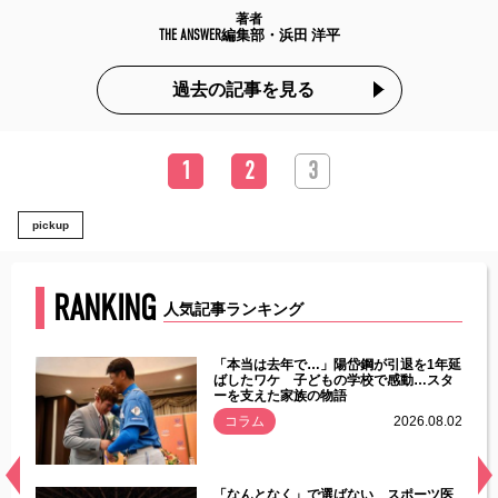
著者
THE ANSWER編集部・浜田 洋平
過去の記事を見る
1
2
3
pickup
RANKING
人気記事ランキング
じた違
「本当は去年で…」陽岱鋼が引退を1年延
す」永
ばしたワケ 子どもの学校で感動…スタ
ーを支えた家族の物語
.08.01
コラム
2026.08.02
経異常
「なんとなく」で選ばない スポーツ医