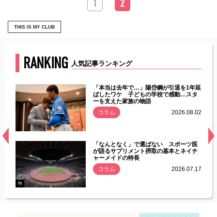
1
2
THIS IS MY CLUB
RANKING
人気記事ランキング
じた違
「本当は去年で…」陽岱鋼が引退を1年延
す」永
ばしたワケ 子どもの学校で感動…スタ
ーを支えた家族の物語
.08.01
コラム
2026.08.02
経異常
「なんとなく」で選ばない スポーツ医
づいた
が語るサプリメント摂取の基本とネイチ
ャーメイドの特長
コラム
2026.07.17
.07.21
PR