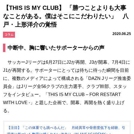
【THIS IS MY CLUB】 「勝つことよりも大事
なことがある。僕はそこにこだわりたい」 八
戸・上形洋介の覚悟
2020.06.25
コラム
中断中、胸に響いたサポーターからの声
サッカーJリーグは6月27日にJ2が再開、J3が開幕、7月4日に
J1が再開する。サポーターにとっては待ちに待った瞬間を目前
に、複数のメディアによって構成される「DAZN Jリーグ推進委
員会」はJリーグ全56クラブの主力選手、クラブ幹部、スタッ
フをインタビュー。「THIS IS MY CLUB – FOR RESTART
WITH LOVE -」と題した企画で、開幕、再開を熱く盛り上げ
る。
【注目】「この体重でも跳べるんだ」 月経異常や骨密度低下を経験、引