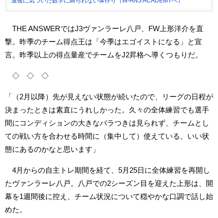
退後に気づいた数字に縛られない体作り（W-ANS ACADEMYへ）
THE ANSWERではJ3ヴァンラーレ八戸、FW上形洋介を直
撃。昨季のチーム得点王は「今季はエゴイストになる」と宣
言。昨季以上の得点量産でチームをJ2昇格へ導くつもりだ。
◇ ◇ ◇
「（2月以降）先が見えない状態が続いたので、リーグの日程が
決まったときは素直にうれしかった。久々の全体練習でも選手
間にコンディションの大きなバラつきは見られず、チームとし
ての戦い方を合わせる時間に（集中して）使えている。いい状
態にあるのかなと思います」
4月からの自主トレ期間を経て、5月25日に全体練習を再開し
たヴァンラーレ八戸。八戸での2シーズン目を迎えた上形は、開
幕を1週間後に控え、チーム状況について穏やかな口調で話し始
めた。