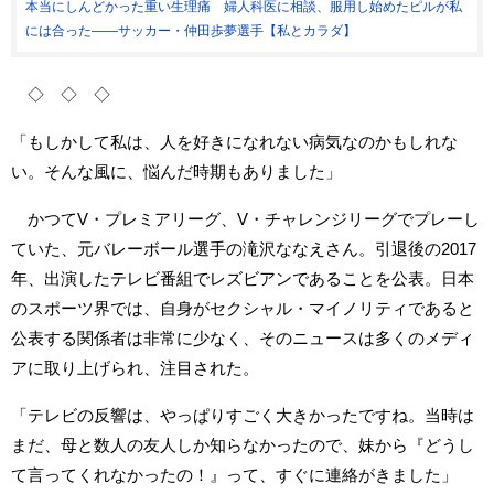
本当にしんどかった重い生理痛 婦人科医に相談、服用し始めたピルが私
には合った――サッカー・仲田歩夢選手【私とカラダ】
◇ ◇ ◇
「もしかして私は、人を好きになれない病気なのかもしれな
い。そんな風に、悩んだ時期もありました」
かつてV・プレミアリーグ、V・チャレンジリーグでプレーし
ていた、元バレーボール選手の滝沢ななえさん。引退後の2017
年、出演したテレビ番組でレズビアンであることを公表。日本
のスポーツ界では、自身がセクシャル・マイノリティであると
公表する関係者は非常に少なく、そのニュースは多くのメディ
アに取り上げられ、注目された。
「テレビの反響は、やっぱりすごく大きかったですね。当時は
まだ、母と数人の友人しか知らなかったので、妹から『どうし
て言ってくれなかったの！』って、すぐに連絡がきました」