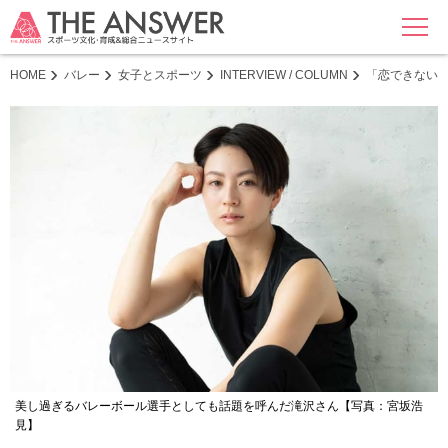
MENU
HOME
バレー
女子とスポーツ
INTERVIEW / COLUMN
「恋できない
美し過ぎるバレーボール選手としても話題を呼んだ滝沢さん【写真：宮坂浩
見】