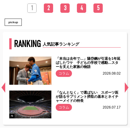
1
2
3
4
5
pickup
RANKING
人気記事ランキング
じた違
「本当は去年で…」陽岱鋼が引退を1年延
す」永
ばしたワケ 子どもの学校で感動…スタ
ーを支えた家族の物語
.08.01
コラム
2026.08.02
経異常
「なんとなく」で選ばない スポーツ医
づいた
が語るサプリメント摂取の基本とネイチ
ャーメイドの特長
コラム
2026.07.17
.07.21
PR