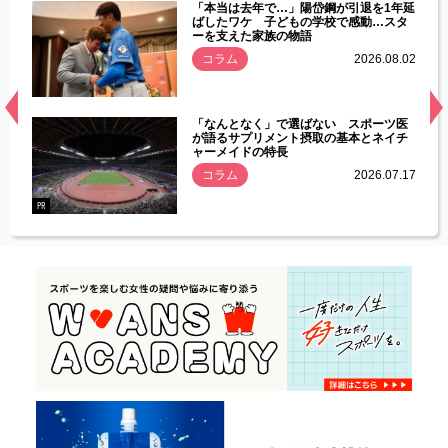
じた違
「本当は去年で…」陽岱鋼が引退を1年延
す」永
ばしたワケ 子どもの学校で感動…スタ
ーを支えた家族の物語
.08.01
コラム
2026.08.02
経異常
「なんとなく」で選ばない スポーツ医
づいた
が語るサプリメント摂取の基本とネイチ
ャーメイドの特長
コラム
2026.07.17
.07.21
PR