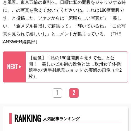
き風景。東京五輪の審判へ、日曜に私の開脚をジャッジする時
に、この写真を覚えておいてくださいね。これは180度開脚で
す」と投稿した。ファンからは「素晴らしい写真だ」「美し
い」「金メダル目指して頑張って」「輝いているね」「この写
真を見られて嬉しいし」とコメントが集まっている。（THE
ANSWER編集部）
【画像】「私の180度開脚を覚えてね」と公
開！ 美しいビル街の景色とは…欧州女子体操
NEXT
▶︎
選手の“選手村絶景ショット”の実際の画像（全2
枚）
1
2
RANKING
人気記事ランキング