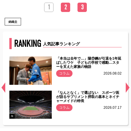
1
2
3
錦織圭
RANKING
人気記事ランキング
じた違
「本当は去年で…」陽岱鋼が引退を1年延
す」永
ばしたワケ 子どもの学校で感動…スタ
ーを支えた家族の物語
.08.01
コラム
2026.08.02
経異常
「なんとなく」で選ばない スポーツ医
づいた
が語るサプリメント摂取の基本とネイチ
ャーメイドの特長
コラム
2026.07.17
.07.21
PR