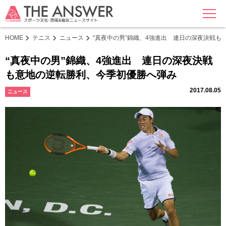
MENU
HOME
テニス
ニュース
“真夜中の男”錦織、4強進出 連日の深夜決戦も
“真夜中の男”錦織、4強進出 連日の深夜決戦
も意地の逆転勝利、今季初優勝へ弾み
2017.08.05
ニュース