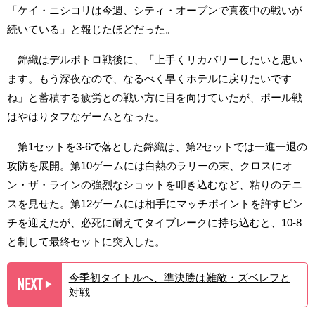
「ケイ・ニシコリは今週、シティ・オープンで真夜中の戦いが
続いている」と報じたほどだった。
錦織はデルポトロ戦後に、「上手くリカバリーしたいと思い
ます。もう深夜なので、なるべく早くホテルに戻りたいです
ね」と蓄積する疲労との戦い方に目を向けていたが、ポール戦
はやはりタフなゲームとなった。
第1セットを3-6で落とした錦織は、第2セットでは一進一退の
攻防を展開。第10ゲームには白熱のラリーの末、クロスにオ
ン・ザ・ラインの強烈なショットを叩き込むなど、粘りのテニ
スを見せた。第12ゲームには相手にマッチポイントを許すピン
チを迎えたが、必死に耐えてタイブレークに持ち込むと、10-8
と制して最終セットに突入した。
今季初タイトルへ、準決勝は難敵・ズベレフと
NEXT
▶︎
対戦