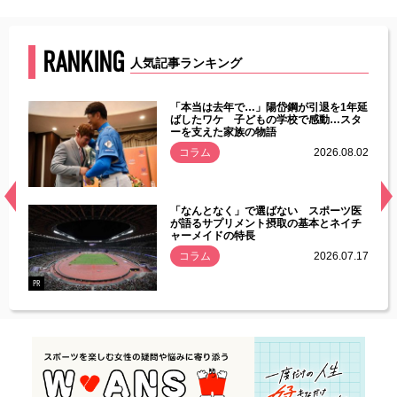
RANKING
人気記事ランキング
じた違
「本当は去年で…」陽岱鋼が引退を1年延
す」永
ばしたワケ 子どもの学校で感動…スタ
ーを支えた家族の物語
.08.01
コラム
2026.08.02
経異常
「なんとなく」で選ばない スポーツ医
づいた
が語るサプリメント摂取の基本とネイチ
ャーメイドの特長
コラム
2026.07.17
.07.21
PR