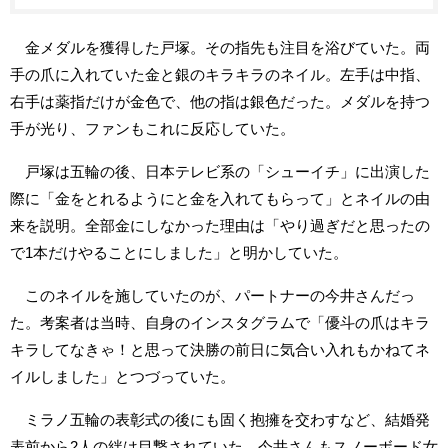
金メダルを獲得した戸塚。その指先も注目を浴びていた。両
手の爪に入れていた金と銀のキラキラのネイル。左手は中指、
右手は薬指だけが金色で、他の指は銀色だった。メダルを持つ
手が光り、ファンもこれに反応していた。
戸塚は五輪の後、日本テレビ系の「シューイチ」に出演した
際に「金をとれるようにと金を入れてもらって」とネイルの由
来を説明。全部金にしなかった理由は「やり過ぎだと思ったの
で1本だけやることにしました」と明かしていた。
このネイルを施していたのが、パートナーの今井さんだっ
た。考案者は当時、自身のインスタグラムで「優斗の爪はキラ
キラしてなきゃ！と思って決勝の前日に気合い入れもかねてネ
イルしました」とつづっていた。
ミラノ五輪の表彰式の後にも固く抱擁を交わすなど、結婚発
表前から2人の絆は目撃されていた。今井さんもスノーボード女