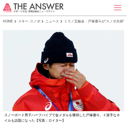
MENU
HOME
スキー･スノボ
ニュース
ミラノ五輪金・戸塚優斗が“スノボ夫婦”
スノーボード男子ハーフパイプで金メダルを獲得した戸塚優斗。ド派手なネ
イルも話題になった【写真：ロイター】