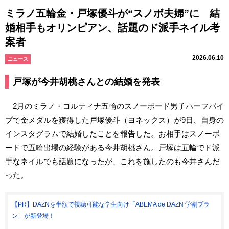
ミラノ五輪金・戸塚優斗が“スノボ夫婦”に 結
婚相手もオリンピアン、話題のド派手ネイル考
案者
2026.06.10
ニュース
戸塚が今井胡桃さんとの結婚を発表
2月のミラノ・コルティナ五輪のスノーボード男子ハーフパイ
プで金メダルを獲得した戸塚優斗（ヨネックス）が9日、自身の
インスタグラムで結婚したことを報告した。お相手はスノーボ
ードで五輪出場の経験がある今井胡桃さん。戸塚は五輪でド派
手なネイルでも話題になったが、これを施したのも今井さんだ
った。
【PR】DAZNを半額で視聴可能な学生向け「ABEMA de DAZN 学割プラ
ン」が新登場！