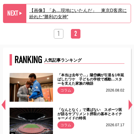
【画像】「あ…現地にいたんだ」 東京D客席に
NEXT
▶︎
紛れた“勝利の女神”
1
2
RANKING
人気記事ランキング
じた違
「本当は去年で…」陽岱鋼が引退を1年延
す」永
ばしたワケ 子どもの学校で感動…スタ
ーを支えた家族の物語
.08.01
コラム
2026.08.02
経異常
「なんとなく」で選ばない スポーツ医
づいた
が語るサプリメント摂取の基本とネイチ
ャーメイドの特長
コラム
2026.07.17
.07.21