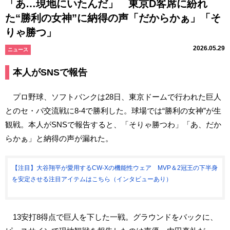
「あ…現地にいたんだ」 東京D客席に紛れ
た“勝利の女神”に納得の声「だからかぁ」「そ
りゃ勝つ」
2026.05.29
ニュース
本人がSNSで報告
プロ野球、ソフトバンクは28日、東京ドームで行われた巨人
とのセ・パ交流戦に8-4で勝利した。球場では“勝利の女神”が生
観戦。本人がSNSで報告すると、「そりゃ勝つわ」「あ、だか
らかぁ」と納得の声が漏れた。
【注目】大谷翔平が愛用するCW-Xの機能性ウェア MVP＆2冠王の下半身
を安定させる注目アイテムはこちら（インタビューあり）
13安打8得点で巨人を下した一戦。グラウンドをバックに、