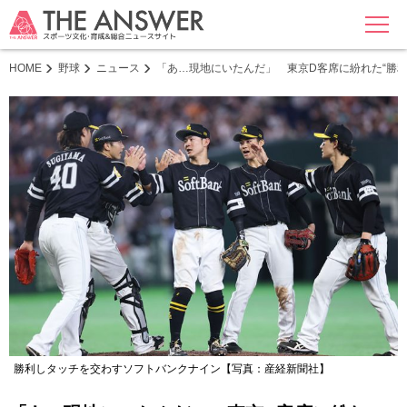
MENU
HOME
野球
ニュース
「あ…現地にいたんだ」 東京D客席に紛れた“勝
勝利しタッチを交わすソフトバンクナイン【写真：産経新聞社】