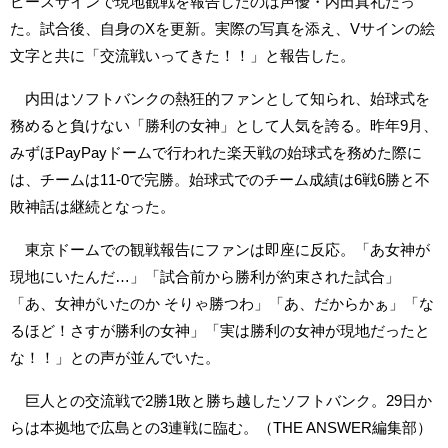
ピースサインで現地観戦を報告したのは声優・内田真礼だっ
た。試合後、自身のXを更新。実際の写真を添え、Vサインの絵
文字と共に「交流戦いってきた！！」と報告した。
内田はソフトバンクの熱狂的ファンとして知られ、始球式を
務めると負けない「勝利の女神」として人気を誇る。昨年9月、
みずほPayPayドームで行われた楽天戦の始球式を務めた際に
は、チームは11-0で完勝。始球式でのチーム成績は6戦6勝と不
敗神話は継続となった。
東京ドームでの観戦報告にファンは即座に反応。「あ女神が
現地にいたんだ…」「試合前から勝利が約束された試合」
「あ、女神がいたのか そりゃ勝つわ」「あ、だからかぁ」「な
るほど！さすが勝利の女神」「実は勝利の女神が現地だったと
な！！」との声が並んでいた。
巨人との交流戦で2勝1敗と勝ち越したソフトバンク。29日か
らは本拠地で広島との3連戦に臨む。（THE ANSWER編集部）