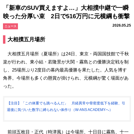
「新車のSUV買えますよ…」大相撲中継で一瞬
映った分厚い束 2日で516万円に元横綱も衝撃
2026.05.25
ニュース
大相撲五月場所
大相撲五月場所（夏場所）は24日、東京・両国国技館で千秋
楽が行われ、東小結・若隆景が大関・霧島との優勝決定戦を制
し、25場所ぶり2度目の幕内最高優勝を果たした。人気を博す
角界。今場所も多くの懸賞が掛けられ、元横綱が驚く場面があ
った。
【注目】「この体重でも跳べるんだ」 月経異常や骨密度低下を経験、引
退後に気づいた数字に縛られない体作り（W-ANS ACADEMYへ）
前頭五枚目・正代（時津風）は今場所、十日目に霧島、十一