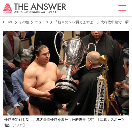
MENU
HOME
その他
ニュース
「新車のSUV買えますよ…」大相撲中継で一瞬映
優勝決定戦を制し、幕内最高優勝を果たした若隆景（左）【写真：スポーツ
報知/アフロ】