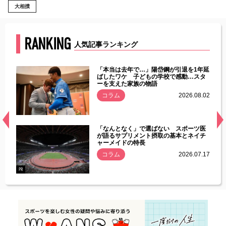
大相撲
RANKING
人気記事ランキング
じた違
「本当は去年で…」陽岱鋼が引退を1年延
す」永
ばしたワケ 子どもの学校で感動…スタ
ーを支えた家族の物語
.08.01
コラム
2026.08.02
経異常
「なんとなく」で選ばない スポーツ医
づいた
が語るサプリメント摂取の基本とネイチ
ャーメイドの特長
コラム
2026.07.17
.07.21
PR