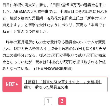
日目に琴櫻の両大関に勝ち、2日間で計516万円の懸賞金を手に
した。ABEMAの大相撲中継では、十四日目にその話題に触れる
と、解説を務めた元横綱・若乃花の花田虎上氏は「新車のSUV
買えますよ」と衝撃を受けたようにポツリ。実況も「本当です
ねぇ」と驚きつつ同意した。
昨年の五月場所から力士が受け取る懸賞金のシステムが変更
され、1本7万円の懸賞のうち協会手数料の1万円を除く6万円が
力士の獲得分となる。従来は3万円が手取りで残り3万円が積立
金となっていたが、現在は1本あたり5万円が振り込まれる仕組
みとなっている。（THE ANSWER編集部）
【動画】「新車のSUV買えますよ…」大相撲中
NEXT
▶︎
継で一瞬映った懸賞金の束
1
2