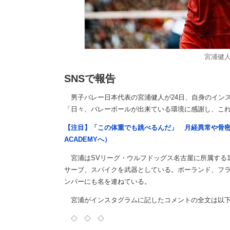
宮浦健
SNSで報告
男子バレー日本代表の宮浦健人が24日、自身のインス
「日々、バレーボールが出来ている環境に感謝し、こ
【注目】「この体重でも跳べるんだ」 月経異常や骨密
ACADEMYへ）
宮浦はSVリーグ・ウルフドッグス名古屋に所属する1
サーブ、スパイクを武器としている。ポーランド、フラ
ンバーにも名を連ねている。
宮浦がインスタグラムに記したコメントの全文は以下
◇ ◇ ◇