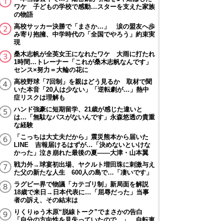
ワケ 子どもの学校で感動…スターを支えた家族
の物語
高校サッカー決勝で「まさか…」 涙の盟友へ歩
み寄り抱擁、中学時代の「全国でやろう」約束実
現
桑木志帆が全英女王になれたワケ 大雨に打たれ
1時間…トレーナー「これが桑木志帆なんです」
センス×努力＝大輪の花に
高校野球「7回制」を親はどう見るか 取材で聞
いた本音「20人は少ない」「逆転劇が…」熱中
症リスクは理解も
ハンド強豪に短期留学、21歳が感じた違いと
は…「無駄なパスがないんです」永森悠透の貴重
な経験
「こっちは大丈夫だから」震災熊本から届いた
LINE 吉報届けるはずが…「決めないといけな
かった」泣き崩れた最後の夏――大津・山本翼
戦力外→球宴初出場、ヤクルト増田珠に刺激与え
た父の新たな人生 600人の島で…「凄いです」
ラグビー界で物議「カテゴリ制」新局面を解説
18歳で来日→日本代表に…「屈辱だった」当事
者の訴え、その結末は
りくりゅう木原“脱線トーク”でまさかの告白
「自分の方向性を見失っていたので…」 自転車