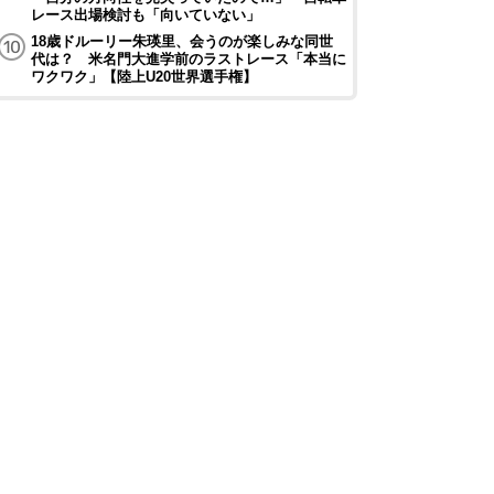
レース出場検討も「向いていない」
18歳ドルーリー朱瑛里、会うのが楽しみな同世
代は？ 米名門大進学前のラストレース「本当に
ワクワク」【陸上U20世界選手権】