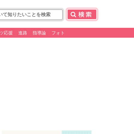
ツ応援
進路
指導論
フォト