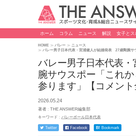
ホーム
コラム
ニュース
解説
女子とス
HOME
バレー
ニュース
バレー男子日本代表・宮浦健人が結婚発表 27歳剛腕サ
バレー男子日本代表・
腕サウスポー「これか
参ります」【コメント
2026.05.24
著者 :
THE ANSWER編集部
キーワード :
バレーボール日本代表
Twitter
Facebook
B!
Bookmark