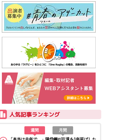
週間
月間
「本当は去年で…」陽岱鋼が引退を1年延ばした