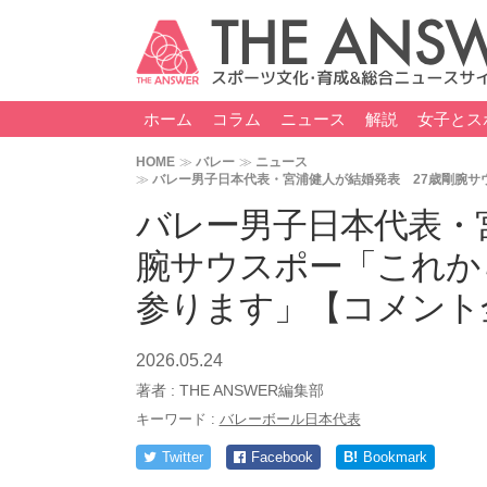
ホーム
コラム
ニュース
解説
女子とス
HOME
バレー
ニュース
バレー男子日本代表・宮浦健人が結婚発表 27歳剛腕サ
バレー男子日本代表・
腕サウスポー「これか
参ります」【コメント
2026.05.24
著者 :
THE ANSWER編集部
キーワード :
バレーボール日本代表
Twitter
Facebook
B!
Bookmark