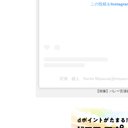
この投稿をInstagr
宮浦 健人 Kento Miyaura(@miya
【画像】バレー宮浦