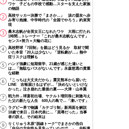
ワケ 子どもの学校で感動…スターを支えた家族
の物語
高校サッカー決勝で「まさか…」 涙の盟友へ歩
み寄り抱擁、中学時代の「全国でやろう」約束実
現
桑木志帆が全英女王になれたワケ 大雨に打たれ
1時間…トレーナー「これが桑木志帆なんです」
センス×努力＝大輪の花に
高校野球「7回制」を親はどう見るか 取材で聞
いた本音「20人は少ない」「逆転劇が…」熱中
症リスクは理解も
ハンド強豪に短期留学、21歳が感じた違いと
は…「無駄なパスがないんです」永森悠透の貴重
な経験
「こっちは大丈夫だから」震災熊本から届いた
LINE 吉報届けるはずが…「決めないといけな
かった」泣き崩れた最後の夏――大津・山本翼
戦力外→球宴初出場、ヤクルト増田珠に刺激与え
た父の新たな人生 600人の島で…「凄いです」
ラグビー界で物議「カテゴリ制」新局面を解説
18歳で来日→日本代表に…「屈辱だった」当事
者の訴え、その結末は
りくりゅう木原“脱線トーク”でまさかの告白
「自分の方向性を見失っていたので…」 自転車