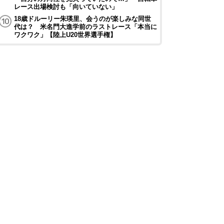
レース出場検討も「向いていない」
18歳ドルーリー朱瑛里、会うのが楽しみな同世
代は？ 米名門大進学前のラストレース「本当に
ワクワク」【陸上U20世界選手権】