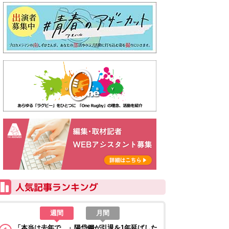
週間
月間
「本当は去年で…」陽岱鋼が引退を1年延ばした