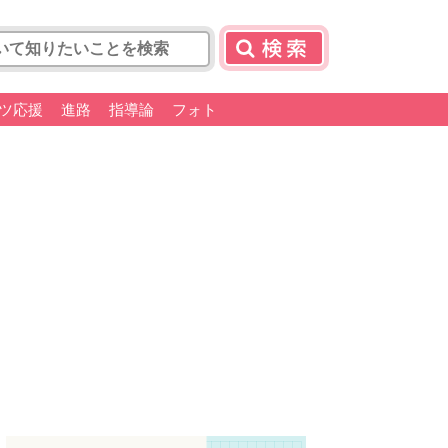
ツ応援
進路
指導論
フォト