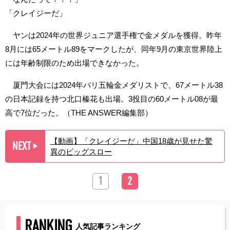
「クレイジーだ」
ヤンは2024年の世界ジュニア選手権で金メダルを獲得。昨年
8月には65メートル89をマークしたが、同年9月の東京世界陸上
には年齢制限のため出場できなかった。
厦門大会には2024年パリ五輪金メダリストで、67メートル38
の日本記録を持つ北口榛花も出場。3投目の60メートル08が最
高で7位だった。（THE ANSWER編集部）
【動画】「クレイジーだ」中国18歳が見せた驚
NEXT
▶︎
異のビッグスロー
1
2
RANKING
人気記事ランキング