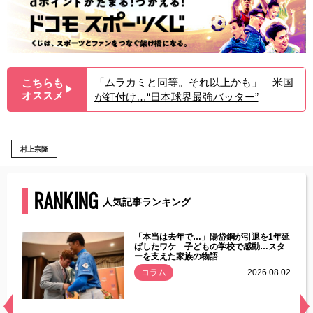
「ムラカミと同等。それ以上かも」 米国
こちらも
▶︎
オススメ
が釘付け…“日本球界最強バッター”
村上宗隆
RANKING
人気記事ランキング
じた違
「本当は去年で…」陽岱鋼が引退を1年延
す」永
ばしたワケ 子どもの学校で感動…スタ
ーを支えた家族の物語
.08.01
コラム
2026.08.02