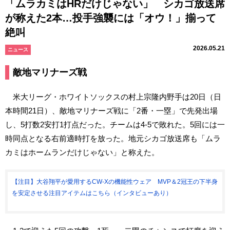
「ムラカミはHRだけじゃない」 シカゴ放送席
が称えた2本…投手強襲には「オウ！」揃って
絶叫
2026.05.21
ニュース
敵地マリナーズ戦
米大リーグ・ホワイトソックスの村上宗隆内野手は20日（日
本時間21日）、敵地マリナーズ戦に「2番・一塁」で先発出場
し、5打数2安打1打点だった。チームは4-5で敗れた。5回には一
時同点となる右前適時打を放った。地元シカゴ放送席も「ムラ
カミはホームランだけじゃない」と称えた。
【注目】大谷翔平が愛用するCW-Xの機能性ウェア MVP＆2冠王の下半身
を安定させる注目アイテムはこちら（インタビューあり）