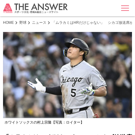
MENU
HOME
野球
ニュース
「ムラカミはHRだけじゃない」 シカゴ放送席が
ホワイトソックスの村上宗隆【写真：ロイター】