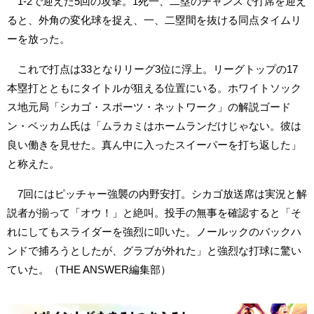
1-2で迎えた5回の攻撃。1死一、二塁のチャンスで打席を迎え
ると、外角の変化球を捉え、一、二塁間を抜ける同点タイムリ
ーを放った。
これで打点は33となりリーグ3位に浮上。リーグトップの17
本塁打とともにタイトルが狙える位置にいる。ホワイトソック
ス地元局「シカゴ・スポーツ・ネットワーク」の解説ゴード
ン・ベッカム氏は「ムラカミはホームランだけじゃない。彼は
良い働きを見せた。真ん中に入ったスイーパーを打ち返した」
と称えた。
7回にはピッチャー強襲の内野安打。シカゴ放送席は実況と解
説者が揃って「オウ！」と絶叫。投手の無事を確認すると「そ
れにしてもスライダーを強烈に叩いた。ノールックのバックハ
ンドで捕ろうとしたが、グラブが外れた」と強烈な打球に驚い
ていた。（THE ANSWER編集部）