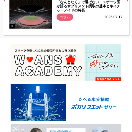
経異常
「なんとなく」で選ばない スポーツ医
づいた
が語るサプリメント摂取の基本とネイチ
ャーメイドの特長
コラム
2026.07.17
.07.21
PR