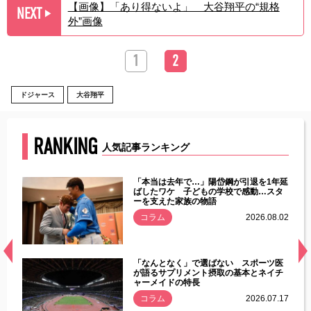
【画像】「あり得ないよ」 大谷翔平の“規格
NEXT
▶︎
外”画像
1
2
ドジャース
大谷翔平
RANKING
人気記事ランキング
じた違
「本当は去年で…」陽岱鋼が引退を1年延
す」永
ばしたワケ 子どもの学校で感動…スタ
ーを支えた家族の物語
.08.01
コラム
2026.08.02
経異常
「なんとなく」で選ばない スポーツ医
づいた
が語るサプリメント摂取の基本とネイチ
ャーメイドの特長
コラム
2026.07.17
.07.21