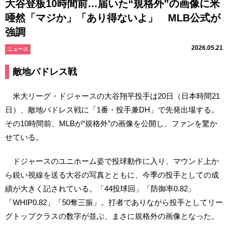
大谷登板10時間前…届いた“規格外”の画像に米
唖然「マジか」「あり得ないよ」 MLB公式が
強調
2026.05.21
ニュース
敵地パドレス戦
米大リーグ・ドジャースの大谷翔平投手は20日（日本時間21
日）、敵地パドレス戦に「1番・投手兼DH」で先発出場する。
その10時間前、MLBが“規格外”の画像を公開し、ファンを驚か
せている。
ドジャースのユニホーム姿で投球動作に入り、マウンド上か
ら鋭い視線を送る大谷の写真とともに、今季の投手としての成
績が大きく記されている。「44投球回」「防御率0.82」
「WHIP0.82」「50奪三振」。打者でありながら投手としてリー
グトップクラスの数字が並ぶ、まさに規格外の画像となった。