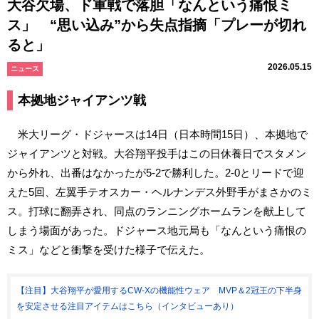
大谷欠場、ド軍戦で落胆「なんという痛恨ミ
ス」 “思い込み”から失点指摘「プレーが切れ
ると」
2026.05.15
ニュース
本拠地ジャイアンツ戦
米大リーグ・ドジャースは14日（日本時間15日）、本拠地で
ジャイアンツと対戦。大谷翔平投手はこの日休養日でスタメン
から外れ、出番はなかったが5-2で勝利した。2-0とリードで迎
えた5回、左翼手テオスカー・ヘルナンデス外野手がまさかのミ
ス。打球に翻弄され、同点のランニングホームランを献上して
しまう場面があった。ドジャース地元局も「なんという痛恨の
ミス」などと衝撃を受けた様子で伝えた。
【注目】大谷翔平が愛用するCW-Xの機能性ウェア MVP＆2冠王の下半身
を安定させる注目アイテムはこちら（インタビューあり）