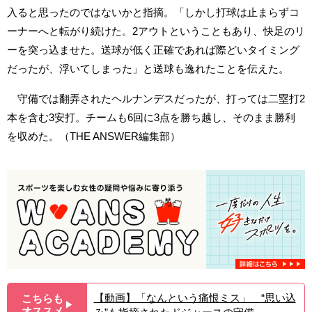
入ると思ったのではないかと指摘。「しかし打球は止まらずコ
ーナーへと転がり続けた。2アウトということもあり、快足のリ
ーを突っ込ませた。送球が低く正確であれば際どいタイミング
だったが、浮いてしまった」と送球も逸れたことを伝えた。
守備では翻弄されたヘルナンデスだったが、打っては二塁打2
本を含む3安打。チームも6回に3点を勝ち越し、そのまま勝利
を収めた。（THE ANSWER編集部）
【動画】「なんという痛恨ミス」 “思い込
こちらも
▶︎
オススメ