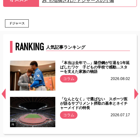
み”も指摘されたドジャースの守備
ドジャース
RANKING
人気記事ランキング
じた違
「本当は去年で…」陽岱鋼が引退を1年延
す」永
ばしたワケ 子どもの学校で感動…スタ
ーを支えた家族の物語
.08.01
コラム
2026.08.02
経異常
「なんとなく」で選ばない スポーツ医
づいた
が語るサプリメント摂取の基本とネイチ
ャーメイドの特長
コラム
2026.07.17
.07.21
PR