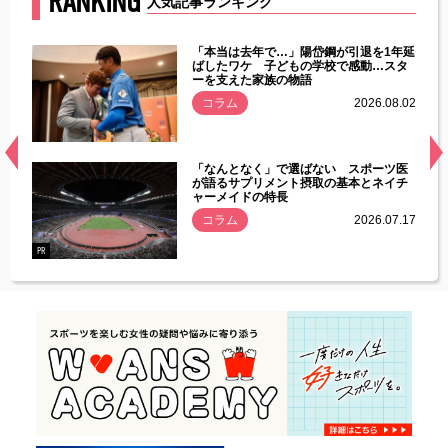
RANKING
人気記事ランキング
じた違
「本当は去年で…」陽岱鋼が引退を1年延
す」永
ばしたワケ 子どもの学校で感動…スタ
ーを支えた家族の物語
.08.01
コラム
2026.08.02
経異常
「なんとなく」で選ばない スポーツ医
づいた
が語るサプリメント摂取の基本とネイチ
ャーメイドの特長
コラム
2026.07.17
.07.21
PR