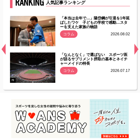
RANKING
人気記事ランキング
じた違
「本当は去年で…」陽岱鋼が引退を1年延
す」永
ばしたワケ 子どもの学校で感動…スタ
ーを支えた家族の物語
.08.01
コラム
2026.08.02
経異常
「なんとなく」で選ばない スポーツ医
づいた
が語るサプリメント摂取の基本とネイチ
ャーメイドの特長
コラム
2026.07.17
.07.21
PR