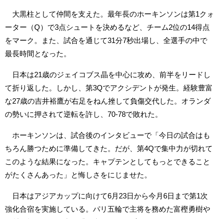
大黒柱として仲間を支えた。最年長のホーキンソンは第1クォ
ーター（Q）で3点シュートを決めるなど、チーム2位の14得点
をマーク。また、試合を通じて31分7秒出場し、全選手の中で
最長時間となった。
日本は21歳のジェイコブス晶を中心に攻め、前半をリードし
て折り返した。しかし、第3Qでアクシデントが発生。経験豊富
な27歳の吉井裕鷹が右足をねん挫して負傷交代した。オランダ
の勢いに押されて逆転を許し、70-78で敗れた。
ホーキンソンは、試合後のインタビューで「今日の試合はも
ちろん勝つために準備してきた。だが、第4Qで集中力が切れて
このような結果になった。キャプテンとしてもっとできること
がたくさんあった」と悔しさをにじませた。
日本はアジアカップに向けて6月23日から今月6日まで第1次
強化合宿を実施している。パリ五輪で主将を務めた富樫勇樹や