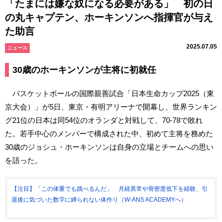
「たまには嫌な奴になる必要がある」 初の日
の丸キャプテン、ホーキンソンへ指揮官が与え
た助言
2025.07.05
ニュース
30歳のホーキンソンが主将に初就任
バスケットボールの国際親善試合「日本生命カップ2025（東
京大会）」が5日、東京・有明アリーナで開幕し、世界ランキン
グ21位の日本は同54位のオランダと対戦して、70-78で敗れ
た。若手中心のメンバーで構成された中、初めて主将を務めた
30歳のジョシュ・ホーキンソンは自身の立場とチームへの思い
を語った。
【注目】「この体重でも跳べるんだ」 月経異常や骨密度低下を経験、引
退後に気づいた数字に縛られない体作り（W-ANS ACADEMYへ）