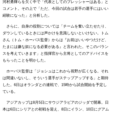
河村勇輝らを欠く中で「代表としてのプレッシャーはある」と
コメント。その上で「ただ、今回の試合は若手の選手にはいい
経験になった」と分析した。
さらに、自身の役割については「チームを奮い立たせたり、
ダウンしているときには声かけを意識しないといけない。トム
さん（トム・ホーバス監督）からは『お前はいいやつだけど、
たまには嫌な奴になる必要がある』と言われた。そこのバラン
スを考えていきます」と指揮官から主将としてのアドバイスを
もらったことを明かした。
ホーバス監督は「ジョシュはこれから視野が広くなる。それ
は間違いないし、そういう選手がステップアップする」と期待
した。6日はオランダとの連戦で、15時から試合開始を予定し
ている。
アジアカップは8月5日にサウジアラビアのジッダで開幕。日
本は6日にシリアとの初戦を迎え、8日にイラン、10日にグアム