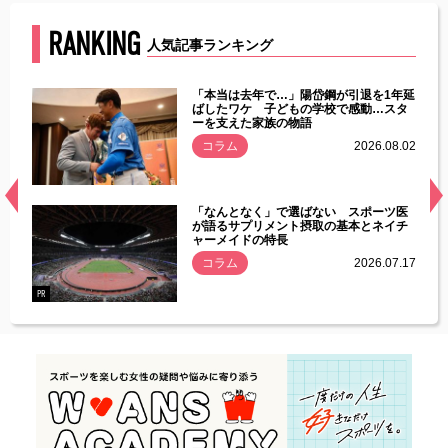
RANKING
人気記事ランキング
じた違
「本当は去年で…」陽岱鋼が引退を1年延
す」永
ばしたワケ 子どもの学校で感動…スタ
ーを支えた家族の物語
.08.01
コラム
2026.08.02
経異常
「なんとなく」で選ばない スポーツ医
づいた
が語るサプリメント摂取の基本とネイチ
ャーメイドの特長
コラム
2026.07.17
.07.21
PR