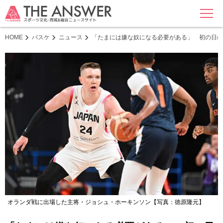
MENU
HOME
バスケ
ニュース
「たまには嫌な奴になる必要がある」 初の日の
オランダ戦に出場した主将・ジョシュ・ホーキンソン【写真：徳原隆元】