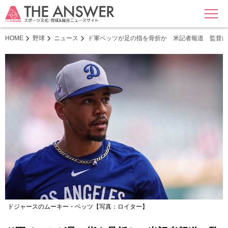
MENU
HOME
野球
ニュース
ド軍ベッツが足の指を骨折か 米記者報道 監督は
ドジャースのムーキー・ベッツ【写真：ロイター】