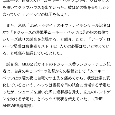
は試合後、自身のXで「ムーキー・ベッツは今夜、クロックス
を履いてクラブハウスを出ていった。彼は足の指を骨折したと
言っていた」とベッツの様子を伝えた。
また、米紙「USAトゥデイ」のボブ・ナイチンゲール記者は
Xで「ドジャースの遊撃手ムーキー・ベッツは足の指の負傷で
シリーズ残りの試合を欠場する」と紹介。ただ、「デーブ・ロ
バーツ監督は負傷者リスト（IL）入りの必要はないと考えてい
る」と軽傷を強調しているとした。
試合前、MLB公式サイトのドジャース番ソンジャ・チェン記
者は、自身のXにロバーツ監督からの情報として「ムーキー・
ベッツは水曜の夜に自宅でつま先を痛めてから、状況は常に変
化しているという。ベッツは当初今日の試合に出場する予定だ
ったが、シューズを履いた際に違和感を覚え、左足のレントゲ
ンを受ける予定だ」とベッツの現状を伝えていた。（THE
ANSWER編集部）