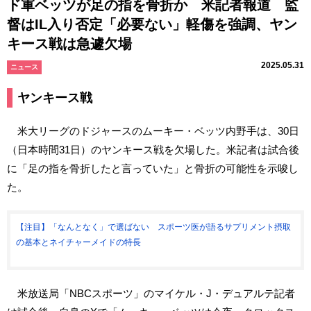
ド軍ベッツが足の指を骨折か 米記者報道 監
督はIL入り否定「必要ない」軽傷を強調、ヤン
キース戦は急遽欠場
2025.05.31
ニュース
ヤンキース戦
米大リーグのドジャースのムーキー・ベッツ内野手は、30日
（日本時間31日）のヤンキース戦を欠場した。米記者は試合後
に「足の指を骨折したと言っていた」と骨折の可能性を示唆し
た。
【注目】「なんとなく」で選ばない スポーツ医が語るサプリメント摂取
の基本とネイチャーメイドの特長
米放送局「NBCスポーツ」のマイケル・J・デュアルテ記者