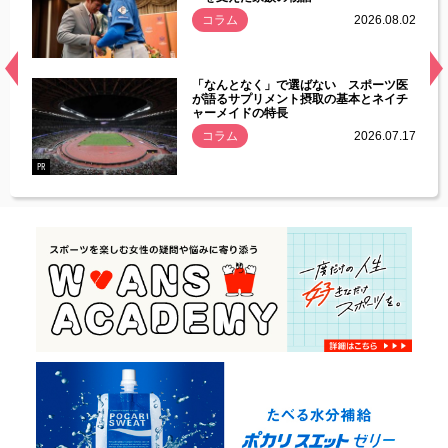
.08.01
コラム
2026.08.02
経異常
「なんとなく」で選ばない スポーツ医
づいた
が語るサプリメント摂取の基本とネイチ
ャーメイドの特長
コラム
2026.07.17
.07.21
PR