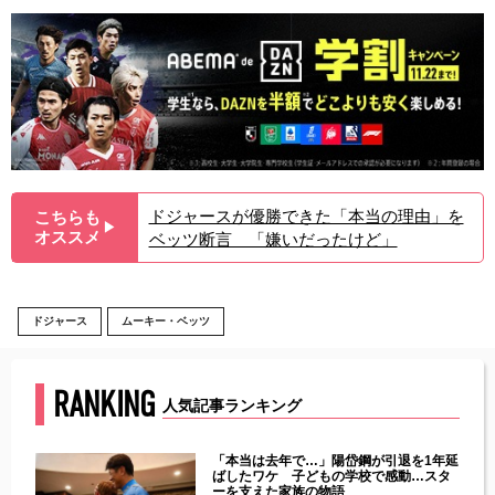
ドジャースが優勝できた「本当の理由」を
こちらも
▶︎
オススメ
ベッツ断言 「嫌いだったけど」
ドジャース
ムーキー・ベッツ
RANKING
人気記事ランキング
じた違
「本当は去年で…」陽岱鋼が引退を1年延
す」永
ばしたワケ 子どもの学校で感動…スタ
ーを支えた家族の物語