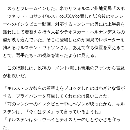
スッとフレームインした。米カリフォルニア州地元局「スポ
ーツネット・ロサンゼルス」公式Xが公開した試合後のマンシ
ーへのインタビュー動画。対応するマンシーの奥には上半身を
露わにして着替えを行う大谷やテオスカー・ヘルナンデスらの
姿が映り込んでいた。そこに登場したのが同局でレポーターを
務めるキルステン・ワトソンさん。あえて立ち位置を変えるこ
とで、選手たちへの視線を遮ったように見える。
この行動には、投稿のコメント欄にも現地のファンから言及
が相次いだ。
「キルステンが彼らの着替えをブロックしたのはわざとな気が
する。プライバシーを尊重してくれたのは良いことだ」
「前のマンシーのインタビュー中にヘソンが映ったから、キル
ステンは、『今回はダメ』って言っているようね」
「キルステンはショウヘイとテオスカーのしとやかさを守っ
た」