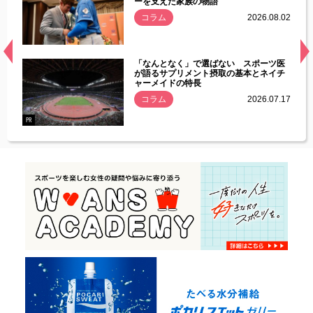
ーを支えた家族の物語
.08.01
コラム
2026.08.02
経異常
「なんとなく」で選ばない スポーツ医
づいた
が語るサプリメント摂取の基本とネイチ
ャーメイドの特長
コラム
2026.07.17
.07.21
PR