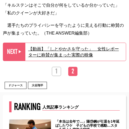
「キルステンはそこで自分が何をしているか分かっていた」
「私のクイーンが大好きだ」
選手たちのプライバシーを守ったように見える行動に称賛の
声が集まっていた。（THE ANSWER編集部）
【動画】「しとやかさを守った」 女性レポー
NEXT
▶︎
ターに称賛が集まった実際の映像
1
2
ドジャース
大谷翔平
RANKING
人気記事ランキング
じた違
「本当は去年で…」陽岱鋼が引退を1年延
す」永
ばしたワケ 子どもの学校で感動…スタ