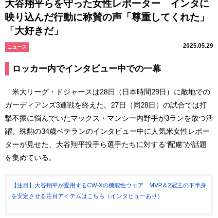
大谷翔平らを守った女性レポーター インタに
映り込んだ行動に称賛の声「尊重してくれた」
「大好きだ」
2025.05.29
ニュース
ロッカー内でインタビュー中での一幕
米大リーグ・ドジャースは28日（日本時間29日）に敵地での
ガーディアンズ3連戦を終えた。27日（同28日）の試合では打
撃不振に悩んでいたマックス・マンシー内野手が3ランを放つ活
躍。殊勲の34歳ベテランのインタビュー中に人気米女性レポー
ターが見せた、大谷翔平投手ら選手たちに対する“配慮”が話題
を集めている。
【注目】大谷翔平が愛用するCW-Xの機能性ウェア MVP＆2冠王の下半身
を安定させる注目アイテムはこちら（インタビューあり）