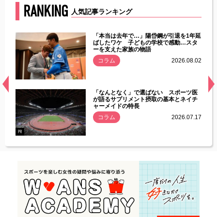
RANKING
人気記事ランキング
じた違
「本当は去年で…」陽岱鋼が引退を1年延
す」永
ばしたワケ 子どもの学校で感動…スタ
ーを支えた家族の物語
.08.01
コラム
2026.08.02
経異常
「なんとなく」で選ばない スポーツ医
づいた
が語るサプリメント摂取の基本とネイチ
ャーメイドの特長
コラム
2026.07.17
.07.21
PR