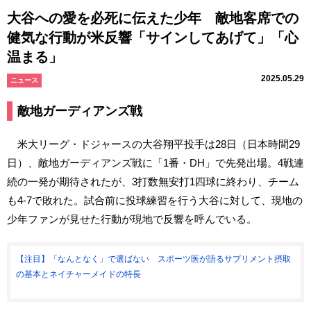
大谷への愛を必死に伝えた少年 敵地客席での
健気な行動が米反響「サインしてあげて」「心
温まる」
2025.05.29
ニュース
敵地ガーディアンズ戦
米大リーグ・ドジャースの大谷翔平投手は28日（日本時間29
日）、敵地ガーディアンズ戦に「1番・DH」で先発出場。4戦連
続の一発が期待されたが、3打数無安打1四球に終わり、チーム
も4-7で敗れた。試合前に投球練習を行う大谷に対して、現地の
少年ファンが見せた行動が現地で反響を呼んでいる。
【注目】「なんとなく」で選ばない スポーツ医が語るサプリメント摂取
の基本とネイチャーメイドの特長