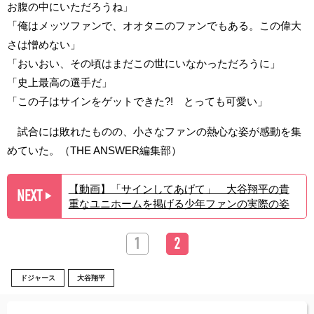
お腹の中にいただろうね」
「俺はメッツファンで、オオタニのファンでもある。この偉大
さは憎めない」
「おいおい、その頃はまだこの世にいなかっただろうに」
「史上最高の選手だ」
「この子はサインをゲットできた?! とっても可愛い」
試合には敗れたものの、小さなファンの熱心な姿が感動を集
めていた。（THE ANSWER編集部）
【動画】「サインしてあげて」 大谷翔平の貴
NEXT
▶︎
重なユニホームを掲げる少年ファンの実際の姿
1
2
ドジャース
大谷翔平