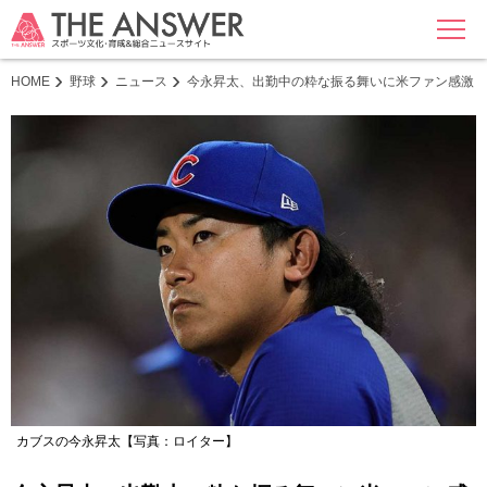
MENU
HOME
野球
ニュース
今永昇太、出勤中の粋な振る舞いに米ファン感激「
カブスの今永昇太【写真：ロイター】