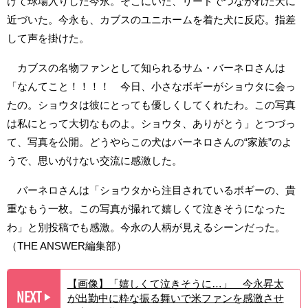
けて球場入りした今永。そこにいた、リードでつながれた犬に
近づいた。今永も、カブスのユニホームを着た犬に反応。指差
して声を掛けた。
カブスの名物ファンとして知られるサム・バーネロさんは
「なんてこと！！！！ 今日、小さなボギーがショウタに会っ
たの。ショウタは彼にとっても優しくしてくれたわ。この写真
は私にとって大切なものよ。ショウタ、ありがとう」とつづっ
て、写真を公開。どうやらこの犬はバーネロさんの“家族”のよ
うで、思いがけない交流に感激した。
バーネロさんは「ショウタから注目されているボギーの、貴
重なもう一枚。この写真が撮れて嬉しくて泣きそうになった
わ」と別投稿でも感激。今永の人柄が見えるシーンだった。
（THE ANSWER編集部）
【画像】「嬉しくて泣きそうに…」 今永昇太
NEXT
が出勤中に粋な振る舞いで米ファンを感激させ
▶︎