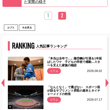
た実際の様子
1
2
カブス
今永昇太
RANKING
人気記事ランキング
じた違
「本当は去年で…」陽岱鋼が引退を1年延
す」永
ばしたワケ 子どもの学校で感動…スタ
ーを支えた家族の物語
.08.01
コラム
2026.08.02
経異常
「なんとなく」で選ばない スポーツ医
づいた
が語るサプリメント摂取の基本とネイチ
ャーメイドの特長
コラム
2026.07.17
.07.21
PR