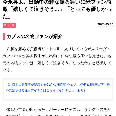
今永昇太、出勤中の粋な振る舞いに米ファン感
激「嬉しくて泣きそう…」「とっても優しかっ
た」
2025.05.14
ニュース
カブスの名物ファンが紹介
左脚を痛めて負傷者リスト（IL）入りしている米大リーグ・
カブスの今永昇太投手が、出勤中に粋な振る舞いを見せた。地
元の名物ファンは「嬉しくて泣きそうになったわ」と感激して
いる。
【注目】大谷翔平が愛用するCW-Xの機能性ウェア MVP＆2冠王の下半身
を安定させる注目アイテムはこちら（インタビューあり）
優しい世界が広がった。パーカーにデニム、サングラスをか