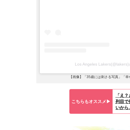
Los Angeles Lakers(@la
【画像】「35歳には刺さる写真」「幸
「え？
こちらもオススメ▶︎
列目で
いから