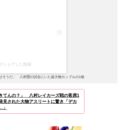
kers)がシェアした投稿
せそうだ」 八村塁の試合にいた超大物カップルの1枚
きてんの？」 八村レイカーズ戦の客席1
発見された大物アスリートに驚き「デカ
…」