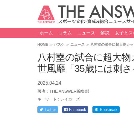
ホーム
コラム
ニュース
解説
女子とス
HOME
バスケ
ニュース
八村塁の試合に超大物カッ
八村塁の試合に超大物
世風靡「35歳には刺
2025.04.24
著者 :
THE ANSWER編集部
キーワード :
レイカーズ
Twitter
Facebook
B!
Bookmark