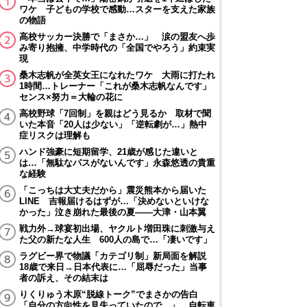
ワケ 子どもの学校で感動…スターを支えた家族
の物語
高校サッカー決勝で「まさか…」 涙の盟友へ歩
み寄り抱擁、中学時代の「全国でやろう」約束実
現
桑木志帆が全英女王になれたワケ 大雨に打たれ
1時間…トレーナー「これが桑木志帆なんです」
センス×努力＝大輪の花に
高校野球「7回制」を親はどう見るか 取材で聞
いた本音「20人は少ない」「逆転劇が…」熱中
症リスクは理解も
ハンド強豪に短期留学、21歳が感じた違いと
は…「無駄なパスがないんです」永森悠透の貴重
な経験
「こっちは大丈夫だから」震災熊本から届いた
LINE 吉報届けるはずが…「決めないといけな
かった」泣き崩れた最後の夏――大津・山本翼
戦力外→球宴初出場、ヤクルト増田珠に刺激与え
た父の新たな人生 600人の島で…「凄いです」
ラグビー界で物議「カテゴリ制」新局面を解説
18歳で来日→日本代表に…「屈辱だった」当事
者の訴え、その結末は
りくりゅう木原“脱線トーク”でまさかの告白
「自分の方向性を見失っていたので…」 自転車