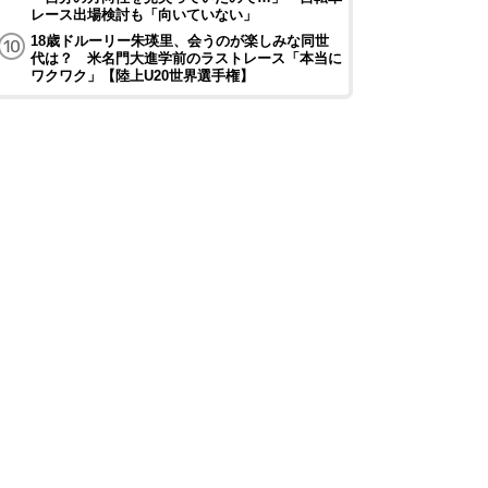
レース出場検討も「向いていない」
18歳ドルーリー朱瑛里、会うのが楽しみな同世
代は？ 米名門大進学前のラストレース「本当に
ワクワク」【陸上U20世界選手権】