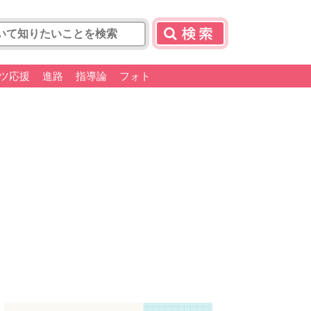
ツ応援
進路
指導論
フォト