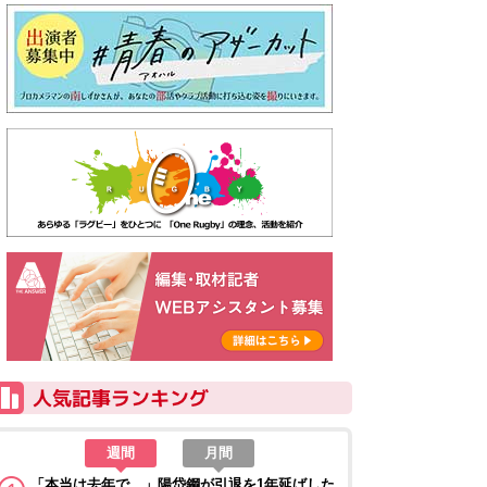
週間
月間
「本当は去年で…」陽岱鋼が引退を1年延ばした