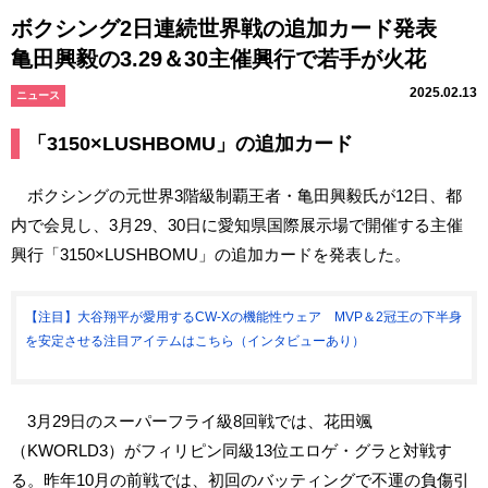
ボクシング2日連続世界戦の追加カード発表
亀田興毅の3.29＆30主催興行で若手が火花
2025.02.13
ニュース
「3150×LUSHBOMU」の追加カード
ボクシングの元世界3階級制覇王者・亀田興毅氏が12日、都
内で会見し、3月29、30日に愛知県国際展示場で開催する主催
興行「3150×LUSHBOMU」の追加カードを発表した。
【注目】大谷翔平が愛用するCW-Xの機能性ウェア MVP＆2冠王の下半身
を安定させる注目アイテムはこちら（インタビューあり）
3月29日のスーパーフライ級8回戦では、花田颯
（KWORLD3）がフィリピン同級13位エロゲ・グラと対戦す
る。昨年10月の前戦では、初回のバッティングで不運の負傷引