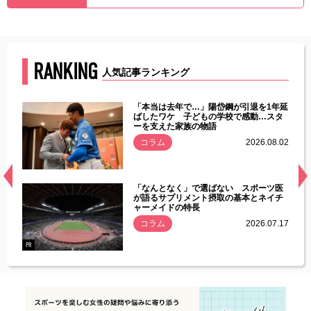
RANKING
人気記事ランキング
じた違
「本当は去年で…」陽岱鋼が引退を1年延
す」永
ばしたワケ 子どもの学校で感動…スタ
ーを支えた家族の物語
.08.01
コラム
2026.08.02
経異常
「なんとなく」で選ばない スポーツ医
づいた
が語るサプリメント摂取の基本とネイチ
ャーメイドの特長
コラム
2026.07.17
.07.21
PR