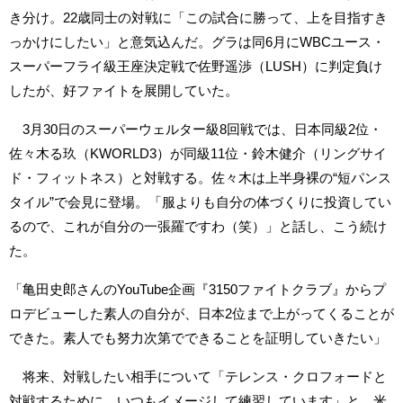
き分け。22歳同士の対戦に「この試合に勝って、上を目指すき
っかけにしたい」と意気込んだ。グラは同6月にWBCユース・
スーパーフライ級王座決定戦で佐野遥渉（LUSH）に判定負け
したが、好ファイトを展開していた。
3月30日のスーパーウェルター級8回戦では、日本同級2位・
佐々木る玖（KWORLD3）が同級11位・鈴木健介（リングサイ
ド・フィットネス）と対戦する。佐々木は上半身裸の“短パンス
タイル”で会見に登場。「服よりも自分の体づくりに投資してい
るので、これが自分の一張羅ですわ（笑）」と話し、こう続け
た。
「亀田史郎さんのYouTube企画『3150ファイトクラブ』からプ
ロデビューした素人の自分が、日本2位まで上がってくることが
できた。素人でも努力次第でできることを証明していきたい」
将来、対戦したい相手について「テレンス・クロフォードと
対戦するために、いつもイメージして練習しています」と、米