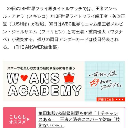
29日のIBF世界フライ級タイトルマッチでは、王者アンヘ
ル・アヤラ（メキシコ）とIBF世界ライトフライ級王者・矢吹正
道（LUSH緑）が対戦。30日はWBC世界ミニマム級王者メルビ
ン・ジェルサエム（フィリピン）と前王者・重岡優大（ワタナ
ベ）が激突する。残りの両日アンダーカードは後日発表され
る。（THE ANSWER編集部）
亀田和毅が3階級制覇を射程「十分チャン
こちらも
スある」 王者と過去にスパーで対峙「技
▶︎
オススメ
術ないから」