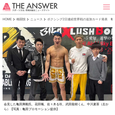
MENU
HOME
格闘技
ニュース
ボクシング2日連続世界戦の追加カード発表 亀田
会見した亀田興毅氏、花田颯、佐々木る玖、武田龍樹くん、中川麦茶（左か
ら）【写真：亀田プロモーション提供】