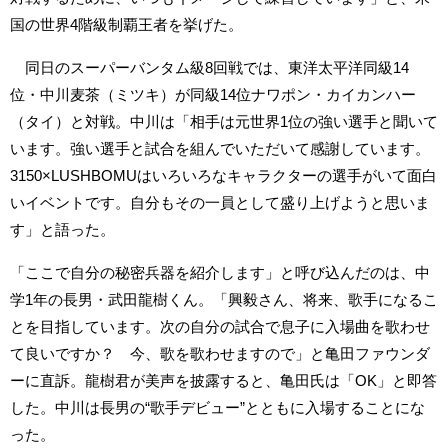
国の世界4階級制覇王者を挙げた。
同日のスーパーバンタム級8回戦では、東洋太平洋同級14
位・中川麦茶（ミツキ）が同級14位ナワポン・カイカンハー
（タイ）と対戦。中川は「相手は元世界1位の強い選手と聞いて
います。強い選手と試合を組んでいただいて感謝しています。
3150×LUSHBOMUはいろいろなキャラクターの選手がいて面白
いイベントです。自分もその一員として盛り上げようと思いま
す」と語った。
「ここで自分の秘密兵器を紹介します」と呼び込んだのは、中
学1年の長男・武田龍樹くん。「興毅さん、将来、歌手になるこ
とを目指しています。次の自分の試合で息子に入場曲を歌わせ
て良いですか？ 今、歌を歌わせますので」と亀田ファウンダ
ーに直訴。龍樹君が美声を披露すると、亀田氏は「OK」と即答
した。中川は長男の“歌手デビュー”とともに入場することにな
った。