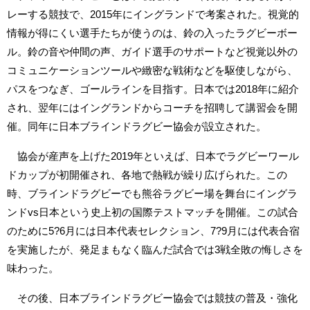
レーする競技で、2015年にイングランドで考案された。視覚的
情報が得にくい選手たちが使うのは、鈴の入ったラグビーボー
ル。鈴の音や仲間の声、ガイド選手のサポートなど視覚以外の
コミュニケーションツールや緻密な戦術などを駆使しながら、
パスをつなぎ、ゴールラインを目指す。日本では2018年に紹介
され、翌年にはイングランドからコーチを招聘して講習会を開
催。同年に日本ブラインドラグビー協会が設立された。
協会が産声を上げた2019年といえば、日本でラグビーワール
ドカップが初開催され、各地で熱戦が繰り広げられた。この
時、ブラインドラグビーでも熊谷ラグビー場を舞台にイングラ
ンドvs日本という史上初の国際テストマッチを開催。この試合
のために5?6月には日本代表セレクション、7?9月には代表合宿
を実施したが、発足まもなく臨んだ試合では3戦全敗の悔しさを
味わった。
その後、日本ブラインドラグビー協会では競技の普及・強化