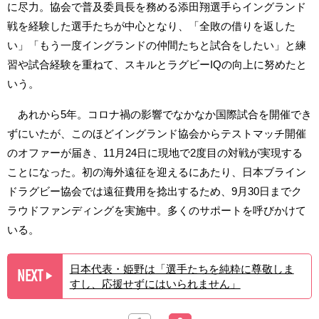
に尽力。協会で普及委員長を務める添田翔選手らイングランド
戦を経験した選手たちが中心となり、「全敗の借りを返した
い」「もう一度イングランドの仲間たちと試合をしたい」と練
習や試合経験を重ねて、スキルとラグビーIQの向上に努めたと
いう。
あれから5年。コロナ禍の影響でなかなか国際試合を開催でき
ずにいたが、このほどイングランド協会からテストマッチ開催
のオファーが届き、11月24日に現地で2度目の対戦が実現する
ことになった。初の海外遠征を迎えるにあたり、日本ブライン
ドラグビー協会では遠征費用を捻出するため、9月30日までク
ラウドファンディングを実施中。多くのサポートを呼びかけて
いる。
日本代表・姫野は「選手たちを純粋に尊敬しま
NEXT
▶︎
すし、応援せずにはいられません」