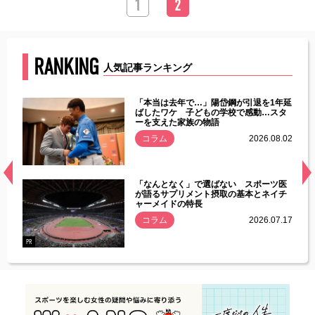
1
2
RANKING
人気記事ランキング
じた違
「本当は去年で…」陽岱鋼が引退を1年延
す」永
ばしたワケ 子どもの学校で感動…スタ
ーを支えた家族の物語
.08.01
コラム
2026.08.02
経異常
「なんとなく」で選ばない スポーツ医
づいた
が語るサプリメント摂取の基本とネイチ
ャーメイドの特長
コラム
2026.07.17
.07.21
PR