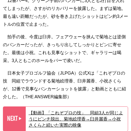
12番パー4。グリーン手前のバンカーに3人とも2打目を入れ
てしまったが、さすがのリカバリーを披露した。まずは菊地。
最も遠い距離だったが、砂を巻き上げたショットはピン約3メー
トルの位置で止まった。
拍手の後、今度は臼井。フェアウェーを挟んで菊地とは逆側
のバンカーだったが、きっちり出してしっかりとピンに寄せ
た。最後は小祝。これも見事なショットで、ギャラリーは喝
采。3人ともこのホールをパーで凌いだ。
日本女子プロゴルフ協会（JLPGA）公式Xは「これぞプロの
技 同組でラウンドする菊地絵理香、臼井麗香、小祝さくら
が、12番で見事なバンカーショットを披露」と動画とともに紹
介した。（THE ANSWER編集部）
【動画】「これぞプロの技」 同組3人が同じよ
NEXT
うにピンチ脱出、菊地絵理香→臼井麗香→小祝
▶︎
さくらと続いた実際の映像