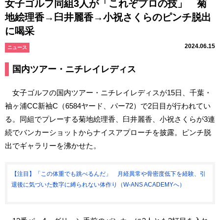
女子ゴルフ同組3人が「これぞプロの技」 菊
地絵理香→臼井麗香→小祝さくらのピンチ脱出
に喝采
2024.06.15
ニュース
国内ツアー・ニチレイレディス
女子ゴルフの国内ツアー・ニチレイレディスが15日、千葉・
袖ヶ浦CC新袖C（6584ヤード、パー72）で2日目が行われてい
る。同組でプレーする菊地絵理香、臼井麗香、小祝さくらが3連
続でバンカーショットからナイスアプローチを披露。ピンチ脱
出でギャラリーを沸かせた。
【注目】「この体重でも跳べるんだ」 月経異常や骨密度低下を経験、引
退後に気づいた数字に縛られない体作り（W-ANS ACADEMYへ）