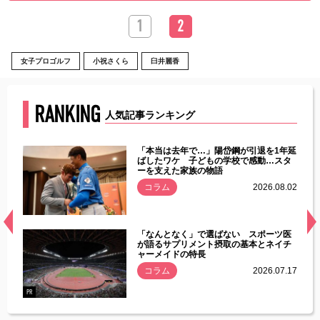
1
2
女子プロゴルフ
小祝さくら
臼井麗香
RANKING
人気記事ランキング
じた違
「本当は去年で…」陽岱鋼が引退を1年延
す」永
ばしたワケ 子どもの学校で感動…スタ
ーを支えた家族の物語
.08.01
コラム
2026.08.02
経異常
「なんとなく」で選ばない スポーツ医
づいた
が語るサプリメント摂取の基本とネイチ
ャーメイドの特長
コラム
2026.07.17
.07.21
PR