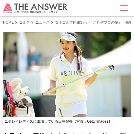
MENU
HOME
ゴルフ
ニュース
女子ゴルフ同組3人が「これぞプロの技」 菊地
ニチレイレディスに出場している臼井麗香【写真：Getty Images】