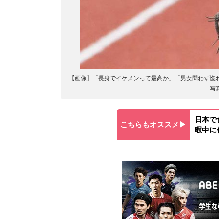
【画像】「長身でイケメンって最高か」「男女問わず惚
写
日本で
こちらもオススメ▶︎
暇中に