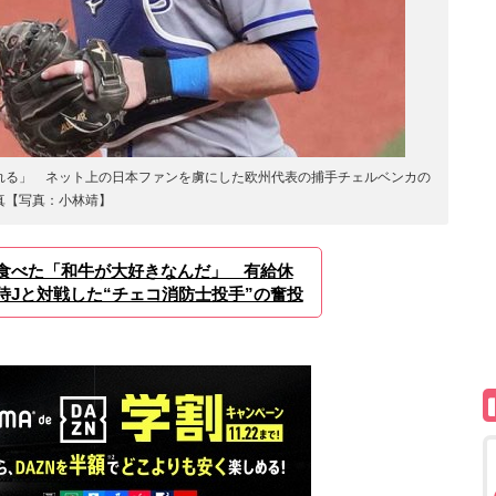
れる」 ネット上の日本ファンを虜にした欧州代表の捕手チェルベンカの
真【写真：小林靖】
食べた「和牛が大好きなんだ」 有給休
侍Jと対戦した“チェコ消防士投手”の奮投