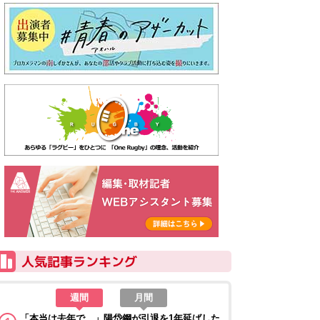
週間
月間
「本当は去年で…」陽岱鋼が引退を1年延ばした