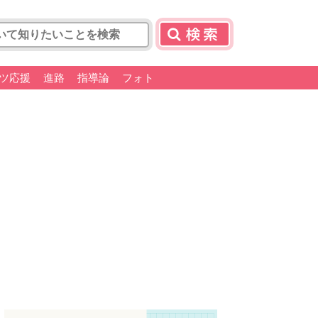
ツ応援
進路
指導論
フォト