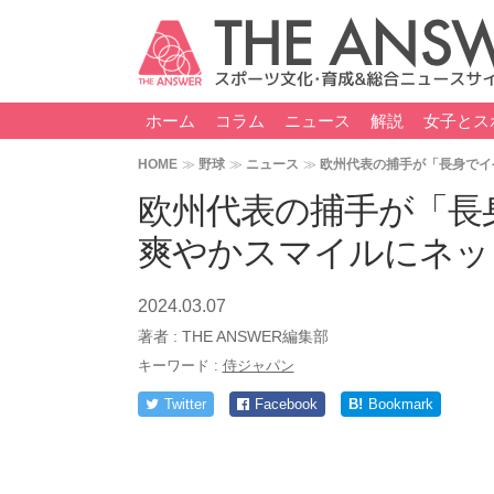
ホーム
コラム
ニュース
解説
女子とス
HOME
野球
ニュース
欧州代表の捕手が「長身でイ
欧州代表の捕手が「
爽やかスマイルにネッ
2024.03.07
著者 :
THE ANSWER編集部
キーワード :
侍ジャパン
Twitter
Facebook
B!
Bookmark