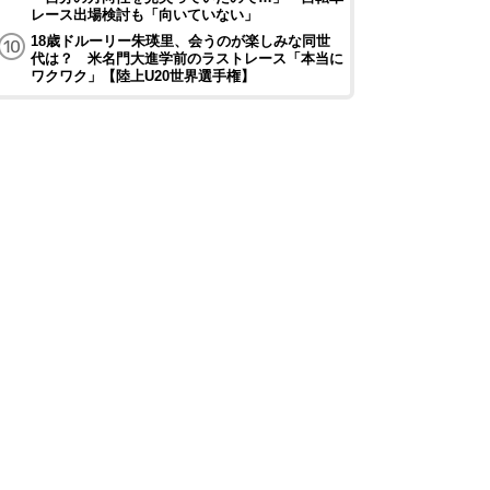
レース出場検討も「向いていない」
18歳ドルーリー朱瑛里、会うのが楽しみな同世
代は？ 米名門大進学前のラストレース「本当に
ワクワク」【陸上U20世界選手権】