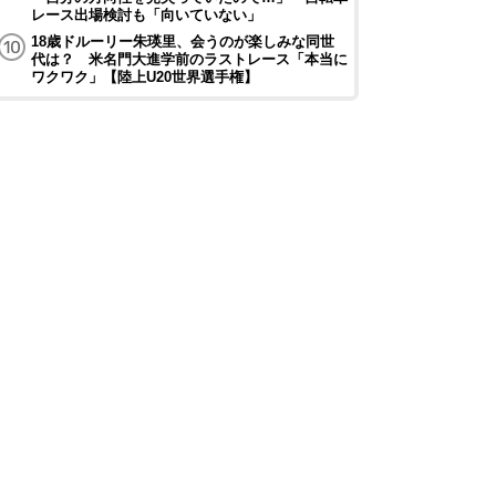
レース出場検討も「向いていない」
18歳ドルーリー朱瑛里、会うのが楽しみな同世
代は？ 米名門大進学前のラストレース「本当に
ワクワク」【陸上U20世界選手権】