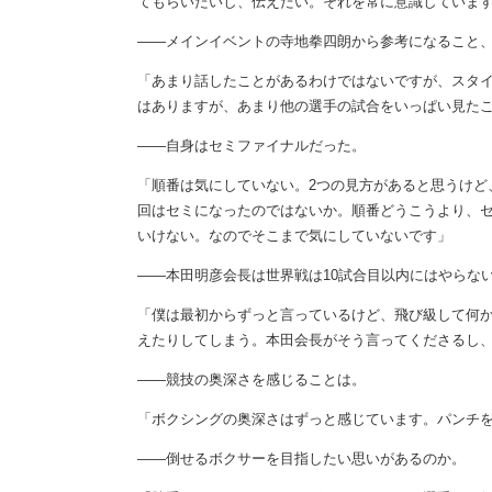
てもらいたいし、伝えたい。それを常に意識していま
――メインイベントの寺地拳四朗から参考になること
「あまり話したことがあるわけではないですが、スタ
はありますが、あまり他の選手の試合をいっぱい見た
――自身はセミファイナルだった。
「順番は気にしていない。2つの見方があると思うけど
回はセミになったのではないか。順番どうこうより、セ
いけない。なのでそこまで気にしていないです」
――本田明彦会長は世界戦は10試合目以内にはやらな
「僕は最初からずっと言っているけど、飛び級して何
えたりしてしまう。本田会長がそう言ってくださるし
――競技の奥深さを感じることは。
「ボクシングの奥深さはずっと感じています。パンチ
――倒せるボクサーを目指したい思いがあるのか。