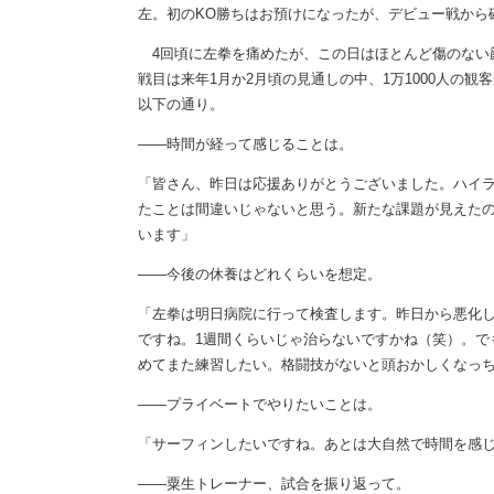
左。初のKO勝ちはお預けになったが、デビュー戦から
4回頃に左拳を痛めたが、この日はほとんど傷のない
戦目は来年1月か2月頃の見通しの中、1万1000人の
以下の通り。
――時間が経って感じることは。
「皆さん、昨日は応援ありがとうございました。ハイ
たことは間違いじゃないと思う。新たな課題が見えた
います」
――今後の休養はどれくらいを想定。
「左拳は明日病院に行って検査します。昨日から悪化
ですね。1週間くらいじゃ治らないですかね（笑）。で
めてまた練習したい。格闘技がないと頭おかしくなっ
――プライベートでやりたいことは。
「サーフィンしたいですね。あとは大自然で時間を感
――粟生トレーナー、試合を振り返って。