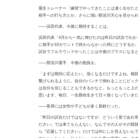
粟生トレーナー「練習でやってきたことは凄く出せた
相手への打ち方とか。さらに強い那須川天心を見せら
――浜田代表、今後に期待することは。
浜田代表「4月から一気に伸びたのは昨日の試合でわか
に相手が10カウントで終わらなかった時にどうするか
試合でフルラウンドやったことは今後のプラスになる
――那須川選手、今後の抱負を。
「まずは期待に応えたい。強くなるだけですよね。格
繋げられるように。自分のパンチで倒れることにビッ
は自分を信じることもできるかなと。もっともっと上
思います。毎日、一生懸命生きて日々強くなっていき
――客席には女性や子どもが多く新鮮だった。
「昨日の試合だけではないですが、どういう形であれ
ださい』では来てもらえない。なんでその人がその競
ら『応援してください』だけではAIにしか見えないん