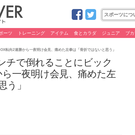
ポーツ
トレーニング
アイテム
食とカラダ
ジュニア
ブカ
OX転向2連勝から一夜明け会見、痛めた左拳は「骨折ではないと思う」
ンチで倒れることにビック
勝から一夜明け会見、痛めた左
思う」