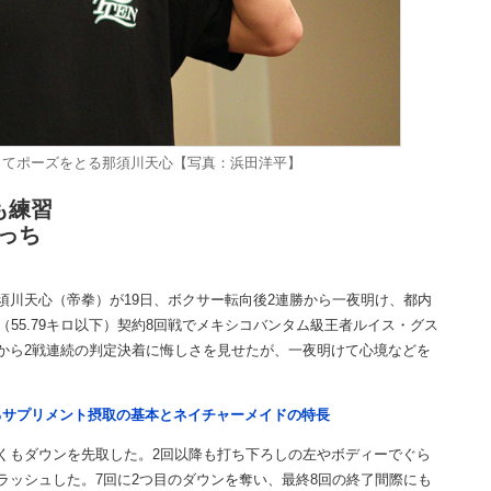
ってポーズをとる那須川天心【写真：浜田洋平】
も練習
っち
川天心（帝拳）が19日、ボクサー転向後2連勝から一夜明け、都内
（55.79キロ以下）契約8回戦でメキシコバンタム級王者ルイス・グス
ビューから2戦連続の判定決着に悔しさを見せたが、一夜明けて心境などを
るサプリメント摂取の基本とネイチャーメイドの特長
くもダウンを先取した。2回以降も打ち下ろしの左やボディーでぐら
ラッシュした。7回に2つ目のダウンを奪い、最終8回の終了間際にも