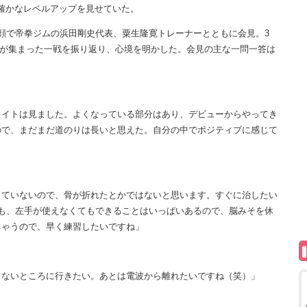
確かなレベルアップを見せていた。
顔で帝拳ジムの浜田剛史代表、粟生隆寛トレーナーとともに会見。3
観客が集まった一戦を振り返り、心境を明かした。会見の主な一問一答は
ライトは見ました。よくなっている部分はあり、デビューからやってき
ので、まだまだ道のりは長いと思えた。自分の中でポジティブに感じて
していないので、骨が折れたとかではないと思います。すぐに治したい
も、左手が使えなくてもできることはいっぱいあるので、脳みそを休
ちゃうので、早く練習したいですね」
じないところに行きたい。あとは電波から離れたいですね（笑）」