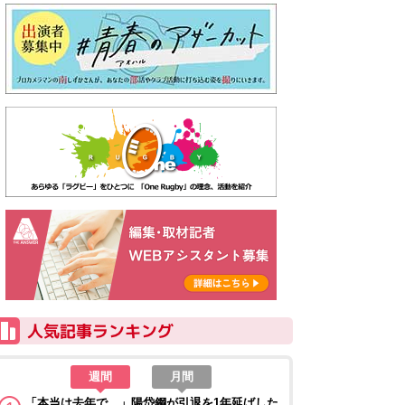
週間
月間
「本当は去年で…」陽岱鋼が引退を1年延ばした