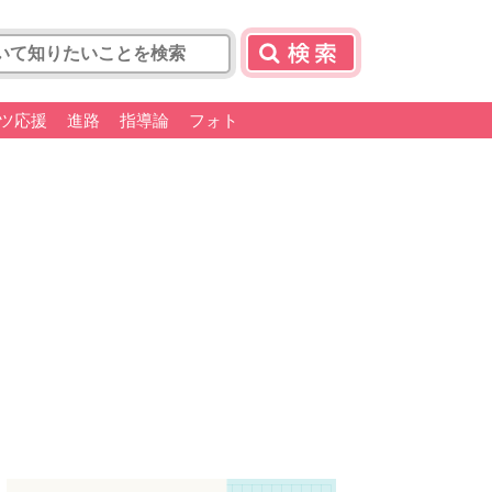
ツ応援
進路
指導論
フォト