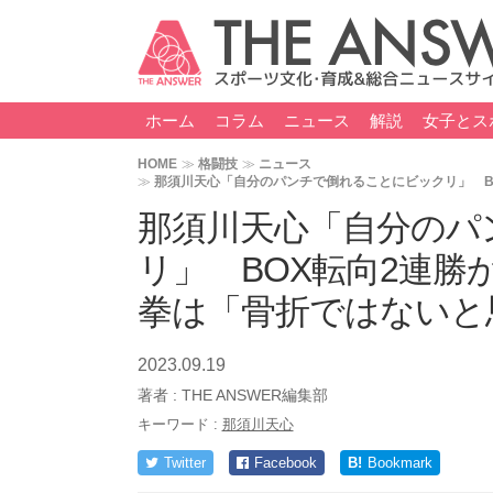
ホーム
コラム
ニュース
解説
女子とス
HOME
格闘技
ニュース
那須川天心「自分のパンチで倒れることにビックリ」 B
那須川天心「自分のパ
リ」 BOX転向2連
拳は「骨折ではないと
2023.09.19
著者 :
THE ANSWER編集部
キーワード :
那須川天心
Twitter
Facebook
B!
Bookmark