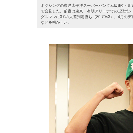
ボクシングの東洋太平洋スーパーバンタム級8位・那
で会見した。前夜は東京・有明アリーナでの123ポン
グスマンに3-0の大差判定勝ち（80-70×3）。4
などを明かした。