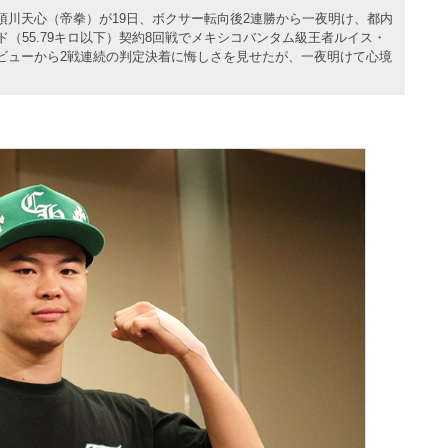
須川天心（帝拳）が19日、ボクサー転向後2連勝から一夜明け、都内
ド（55.79キロ以下）契約8回戦でメキシコバンタム級王者ルイス・
月のデビューから2戦連続の判定決着に悔しさを見せたが、一夜明けて心境