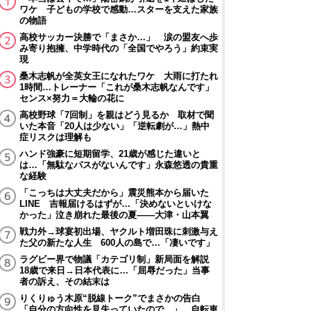
ワケ 子どもの学校で感動…スターを支えた家族
の物語
高校サッカー決勝で「まさか…」 涙の盟友へ歩
み寄り抱擁、中学時代の「全国でやろう」約束実
現
桑木志帆が全英女王になれたワケ 大雨に打たれ
1時間…トレーナー「これが桑木志帆なんです」
センス×努力＝大輪の花に
高校野球「7回制」を親はどう見るか 取材で聞
いた本音「20人は少ない」「逆転劇が…」熱中
症リスクは理解も
ハンド強豪に短期留学、21歳が感じた違いと
は…「無駄なパスがないんです」永森悠透の貴重
な経験
「こっちは大丈夫だから」震災熊本から届いた
LINE 吉報届けるはずが…「決めないといけな
かった」泣き崩れた最後の夏――大津・山本翼
戦力外→球宴初出場、ヤクルト増田珠に刺激与え
た父の新たな人生 600人の島で…「凄いです」
ラグビー界で物議「カテゴリ制」新局面を解説
18歳で来日→日本代表に…「屈辱だった」当事
者の訴え、その結末は
りくりゅう木原“脱線トーク”でまさかの告白
「自分の方向性を見失っていたので…」 自転車