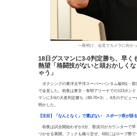
一夜明け、会見でカメラに向か
18日グスマンに3-0判定勝ち、早く
熱望「格闘技がないと頭おかしくな
ゃう」
ボクシングの東洋太平洋スーパーバンタム級8位・那須
で会見した。前夜は東京・有明アリーナでの123ポンド
マンに3-0の大差判定勝ち（80-70×3）。4月のデ
明かした。
【注目】「なんとなく」で選ばない スポーツ医が語
前夜は試合開始わずか1分、那須川がカウンターで早
つかせる展開。フックも織り交ぜ、6回にはロープ際で