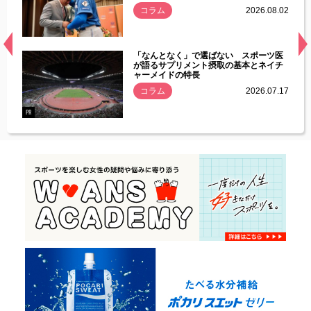
.08.01
コラム
2026.08.02
経異常
「なんとなく」で選ばない スポーツ医
づいた
が語るサプリメント摂取の基本とネイチ
ャーメイドの特長
コラム
2026.07.17
.07.21
PR