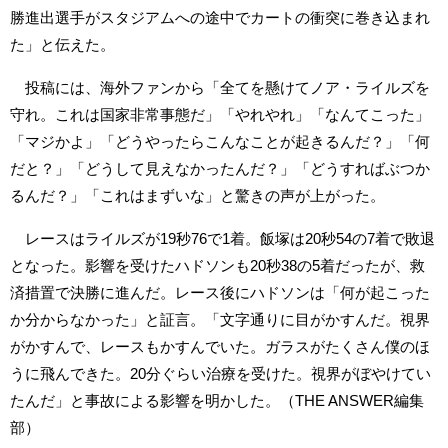
勝進出選手がスタジアムへの途中でカートの衝突に巻き込まれ
た」と伝えた。
投稿には、海外ファンから「全てを懸けてノア・ライルズを
守れ。これは国家非常事態だ」「やれやれ」「なんてこった」
「マジかよ」「どうやったらこんなことが起きるんだ？」「何
だと？」「どうして見えなかったんだ？」「どうすればぶつか
るんだ？」「これはまずいな」と驚きの声が上がった。
レースはライルズが19秒76で1着。飯塚は20秒54の7着で敗退
となった。影響を受けたハドソンも20秒38の5着だったが、救
済措置で決勝に進んだ。レース後にハドソンは「何が起こった
か分からなかった」と証言。「文字通りに目がかすんだ。視界
がかすんで、レースもかすんでいた。ガラスがたくさん僕のほ
うに飛んできた。20分ぐらい治療を受けた。視界がぼやけてい
たんだ」と事故による影響を明かした。（THE ANSWER編集
部）