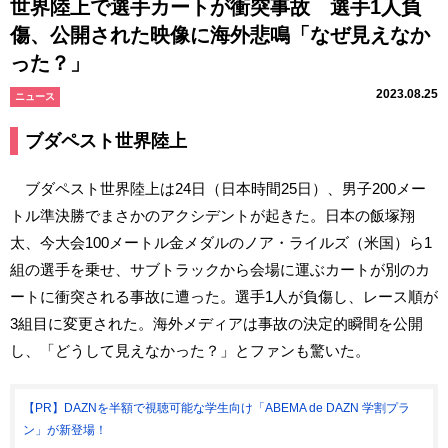
世界陸上で選手カートが衝突事故 選手1人負
傷、公開された映像に海外悲鳴「なぜ見えなか
った？」
2023.08.25
ニュース
ブダペスト世界陸上
ブダペスト世界陸上は24日（日本時間25日）、男子200メー
トル準決勝でまさかのアクシデントが起きた。日本の飯塚翔
太、今大会100メートル金メダルのノア・ライルズ（米国）ら1
組の選手を乗せ、サブトラックから会場に運ぶカートが別のカ
ートに衝突される事故に遭った。選手1人が負傷し、レース順が
3組目に変更された。海外メディアは事故の決定的瞬間を公開
し、「どうして見えなかった？」とファンも驚いた。
【PR】DAZNを半額で視聴可能な学生向け「ABEMA de DAZN 学割プラ
ン」が新登場！