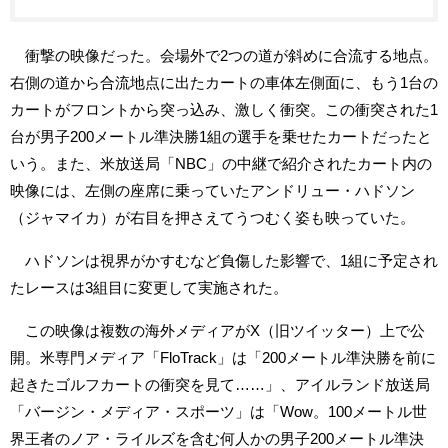
衝撃の映像だった。会場外で2つの道が斜めに合流する地点。
右側の道から合流地点に出たカートの車体左側面に、もう1台の
カートがフロントから突っ込み、激しく衝突。この衝突された1
台が男子200メートル準決勝1組の選手を乗せたカートだったと
いう。また、米放送局「NBC」の中継で紹介されたカート内の
映像には、左側の座席に乗っていたアンドリュー・ハドソン
（ジャマイカ）が右目を押さえてうつむく姿も映っていた。
ハドソンは視界がかすむなど負傷した影響で、1組に予定され
たレースは3組目に変更して実施された。
この映像は複数の海外メディアがX（旧ツイッター）上で公
開。米専門メディア「FloTrack」は「200メートル準決勝を前に
起きたゴルフカートの衝突を見て……」、アイルランド放送局
「バージン・メディア・スポーツ」は「Wow。100メートル世
界王者のノア・ライルズを含む何人かの男子200メートル準決