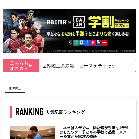
こちらも
世界陸上の最新ニュースをチェック
▶︎
オススメ
世界陸上
RANKING
人気記事ランキング
じた違
「本当は去年で…」陽岱鋼が引退を1年延
す」永
ばしたワケ 子どもの学校で感動…スタ
ーを支えた家族の物語