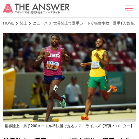
MENU
HOME
陸上
ニュース
世界陸上で選手カートが衝突事故 選手1人負傷、
世界陸上・男子200メートル準決勝で走るノア・ライルズ【写真：ロイター】