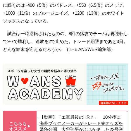
に続くのは+400（5倍）のパドレス、+550（6.5倍）のメッツ、
+1000（11倍）のブルージェイズ、+1200（13倍）のホワイト
ソックスとなっている。
試合は一時逆転されたものの、8回の猛攻でチームは再逆転し
て9-7で勝利し、連敗を2で止めた。トレード期限まであと3日。
どんな結末を迎えるだろうか。（THE ANSWER編集部）
【動画】「エ軍最後のHR？」 10分後に
海外ブックメーカーがトレード先オッズを
こちらも
▶︎
オススメ
緊急公開、大谷翔平がぶちかました22号逆