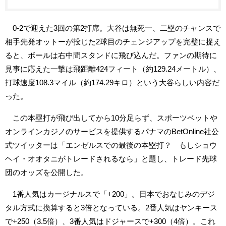
0-2で迎えた3回の第2打席。大谷は無死一、二塁のチャンスで
相手先発オットーが投じた2球目のチェンジアップを完璧に捉え
ると、ボールは右中間スタンドに飛び込んだ。ファンの期待に
見事に応えた一撃は飛距離424フィート（約129.24メートル）、
打球速度108.3マイル（約174.29キロ）という大谷らしい内容だ
った。
この本塁打が飛び出してから10分足らず、スポーツベットや
オンラインカジノのサービスを提供するパナマのBetOnline社公
式ツイッターは「エンゼルスでの最後の本塁打？ もしショウ
ヘイ・オオタニがトレードされるなら」と題し、トレード先球
団のオッズを公開した。
1番人気はカージナルスで「+200」。日本でおなじみのデジ
タル方式に換算すると3倍となっている。2番人気はヤンキース
で+250（3.5倍）、3番人気はドジャースで+300（4倍）。これ