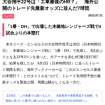
大谷翔平22号は「エ軍最後のHR？」 海外公
開のトレード先最新オッズに並んだ7球団
2022.07.31
ニュース
「1番・DH」で出場した本拠地レンジャーズ戦で4
試合ぶりの本塁打
米大リーグ・エンゼルスの大谷翔平投手は30日（日本時間31
日）、本拠地レンジャーズ戦に「1番・DH」で先発し、4試合ぶ
りとなる22号3ランを放った。大アーチを含む4打数1安打3打
点。結果を残したが、8月2日（日本時間3日）に迫ったトレー
ド期限を前に、海外ブックメーカーは「これがエンゼルス最後
の本塁打？」とのタイトルをつけて、トレード先球団予想の最
新オッズを緊急公開。周囲は騒がしくなる一方だ。
【注目】「この体重でも跳べるんだ」 月経異常や骨密度低下を経験、引
退後に気づいた数字に縛られない体作り（W-ANS ACADEMYへ）