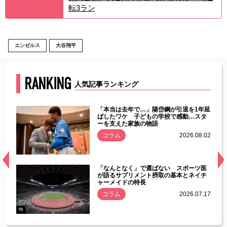
転3ラン
エンゼルス
大谷翔平
RANKING
人気記事ランキング
じた違
「本当は去年で…」陽岱鋼が引退を1年延
す」永
ばしたワケ 子どもの学校で感動…スタ
ーを支えた家族の物語
.08.01
コラム
2026.08.02
経異常
「なんとなく」で選ばない スポーツ医
づいた
が語るサプリメント摂取の基本とネイチ
ャーメイドの特長
コラム
2026.07.17
.07.21
PR