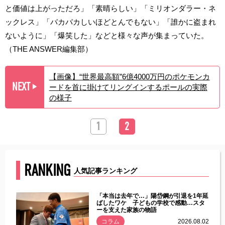
と価値は上がっただろ」「素晴らしい」「ミリオンダラー・ネ
ックレス」「バカバカしいほどとんでもない」「誰かに盗まれ
ないように」「爆笑した」などと様々な声が集まっていた。
（THE ANSWER編集部）
【画像】“世界最高額”6億4000万円のポケモンカ
NEXT
ードを首に掛けてリングインするポールの実際
▶︎
の様子
1
2
RANKING
人気記事ランキング
じた違
「本当は去年で…」陽岱鋼が引退を1年延
す」永
ばしたワケ 子どもの学校で感動…スタ
ーを支えた家族の物語
.08.01
コラム
2026.08.02