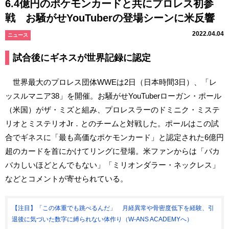
6.4億円のポケモンカードと共にプロレス初参
戦 お騒がせYouTuberの登場シーンに米反響
2022.04.04
ニュース
試合後にギネスが世界記録に認定
世界最大のプロレス団体WWEは2日（日本時間3日）、「レ
ッスルマニア38」を開催。お騒がせYouTuberローガン・ポール
（米国）がザ・ミズと組み、プロレスラーのドミニク・ミステ
リオとミステリオJr．とのチームと対戦した。ポールはこの試
合でギネスに「最も高価なポケモンカード」と認定された6億円
超のカードを首にかけてリングに登場。米ファンからは「バカ
バカしいほどとんでもない」「ミリオンダラー・ネックレス」
などとコメントが寄せられている。
【注目】「この体重でも跳べるんだ」 月経異常や骨密度低下を経験、引
退後に気づいた数字に縛られない体作り（W-ANS ACADEMYへ）