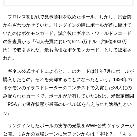
プロレス初挑戦で見事勝利を収めたポール。しかし、試合前
からざわつかせていた。リングインの際にポールが首に掛けて
いたのはポケモンカード。試合後にギネス・ワールドレコード
の審査員から「個人売買において527.5万ドル（約6億4000万
円）で取引された、最も高価なポケモンカード」として認定さ
れた。
ギネス公式サイトによると、このカードは昨年7月にポールが
購入したもの。それを売却することになったという。1998年の
ポケモンのイラストレーターのコンテストで入賞した39人にの
み配られたカードで、ポールが所有していた1枚は、米鑑定機関
「PSA」で保存状態が最高のレベル10を与えられた逸品だとい
う。
リングインしたポールの実際の光景をWWE公式ツイッターが
公開。まさかの登場シーンに米ファンからは「本物？」「もっ