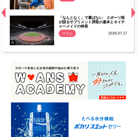
経異常
「なんとなく」で選ばない スポーツ医
づいた
が語るサプリメント摂取の基本とネイチ
ャーメイドの特長
コラム
2026.07.17
.07.21
PR