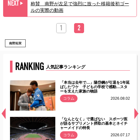
NEXT
称賛 南野が左足で強烈に放った移籍後初ゴー
▶︎
ルの実際の動画
1
2
南野拓実
RANKING
人気記事ランキング
じた違
「本当は去年で…」陽岱鋼が引退を1年延
す」永
ばしたワケ 子どもの学校で感動…スタ
ーを支えた家族の物語
.08.01
コラム
2026.08.02
経異常
「なんとなく」で選ばない スポーツ医
づいた
が語るサプリメント摂取の基本とネイチ
ャーメイドの特長
コラム
2026.07.17
.07.21