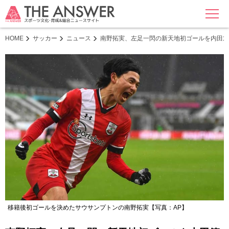
MENU
HOME
サッカー
ニュース
南野拓実、左足一閃の新天地初ゴールを内田篤
移籍後初ゴールを決めたサウサンプトンの南野拓実【写真：AP】