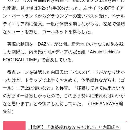
リバプールから期限付き移籍し、初のスタメン出場を果たし
た南野。見せ場は0-2の前半30分だった。左サイドのDFライア
ン・バートランドからグラウンダーの速いパスを受け、ペナル
ティエリア内に侵入。一度は体勢を崩しながらも、左足で強烈
なシュートを放ち、ゴールネットを揺らした。
実際の動画を「DAZN」が公開。新天地でいきなり結果を残
した南野に、内田氏は同メディアの冠番組「Atsuto Uchida’s
FOOTBALL TIME」で言及している。
得点シーンを確認した内田氏は「パススピードがかなり速か
ったけど、トラップで上手くおさめて、体勢崩れながらも（ゴ
ール）ニア上は凄いなと」と称賛。「移籍してきて結果という
のがまず一番欲しかったので、このまま勢いに乗れればいいか
なと思います」と今後にも期待していた。（THE ANSWER編
集部）
【動画】「体勢崩れながらも凄い」と内田氏も