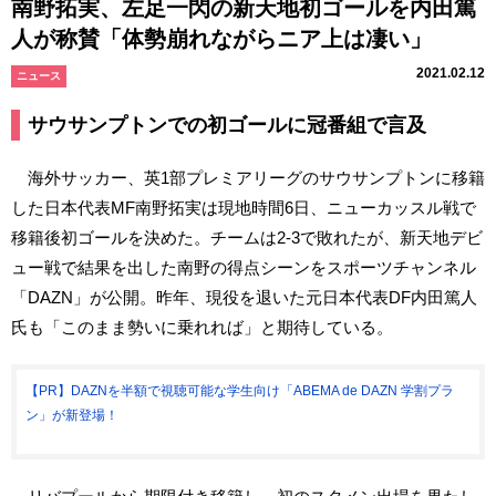
南野拓実、左足一閃の新天地初ゴールを内田篤
人が称賛「体勢崩れながらニア上は凄い」
2021.02.12
ニュース
サウサンプトンでの初ゴールに冠番組で言及
海外サッカー、英1部プレミアリーグのサウサンプトンに移籍
した日本代表MF南野拓実は現地時間6日、ニューカッスル戦で
移籍後初ゴールを決めた。チームは2-3で敗れたが、新天地デビ
ュー戦で結果を出した南野の得点シーンをスポーツチャンネル
「DAZN」が公開。昨年、現役を退いた元日本代表DF内田篤人
氏も「このまま勢いに乗れれば」と期待している。
【PR】DAZNを半額で視聴可能な学生向け「ABEMA de DAZN 学割プラ
ン」が新登場！