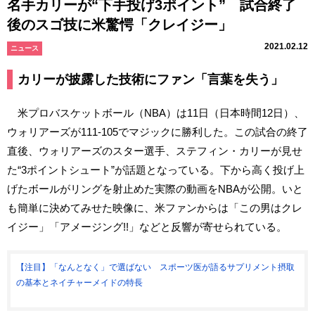
名手カリーが“下手投げ3ポイント” 試合終了
後のスゴ技に米驚愕「クレイジー」
2021.02.12
ニュース
カリーが披露した技術にファン「言葉を失う」
米プロバスケットボール（NBA）は11日（日本時間12日）、
ウォリアーズが111-105でマジックに勝利した。この試合の終了
直後、ウォリアーズのスター選手、ステフィン・カリーが見せ
た“3ポイントシュート”が話題となっている。下から高く投げ上
げたボールがリングを射止めた実際の動画をNBAが公開。いと
も簡単に決めてみせた映像に、米ファンからは「この男はクレ
イジー」「アメージング!!」などと反響が寄せられている。
【注目】「なんとなく」で選ばない スポーツ医が語るサプリメント摂取
の基本とネイチャーメイドの特長