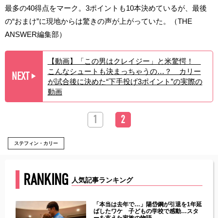
最多の40得点をマーク。3ポイントも10本決めているが、最後
の“おまけ”に現地からは驚きの声が上がっていた。（THE
ANSWER編集部）
【動画】「この男はクレイジー」と米驚愕！
こんなシュートも決まっちゃうの…？ カリー
NEXT
▶︎
が試合後に決めた“下手投げ3ポイント”の実際の
動画
1
2
ステフィン・カリー
RANKING
人気記事ランキング
じた違
「本当は去年で…」陽岱鋼が引退を1年延
す」永
ばしたワケ 子どもの学校で感動…スタ
ーを支えた家族の物語