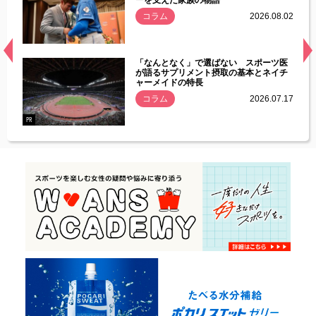
.08.01
コラム
2026.08.02
経異常
「なんとなく」で選ばない スポーツ医
づいた
が語るサプリメント摂取の基本とネイチ
ャーメイドの特長
コラム
2026.07.17
.07.21
PR