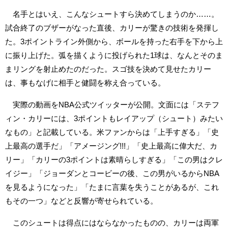
名手とはいえ、こんなシュートすら決めてしまうのか……。
試合終了のブザーがなった直後、カリーが驚きの技術を発揮し
た。3ポイントライン外側から、ボールを持った右手を下から上
に振り上げた。弧を描くように投げられた1球は、なんとそのま
まリングを射止めたのだった。スゴ技を決めて見せたカリー
は、事もなげに相手と健闘を称え合っている。
実際の動画をNBA公式ツイッターが公開。文面には「ステフ
ィン・カリーには、3ポイントもレイアップ（シュート）みたい
なもの」と記載している。米ファンからは「上手すぎる」「史
上最高の選手だ」「アメージング!!!」「史上最高に偉大だ、カ
リー」「カリーの3ポイントは素晴らしすぎる」「この男はクレ
イジー」「ジョーダンとコービーの後、この男がいるからNBA
を見るようになった」「たまに言葉を失うことがあるが、これ
もその一つ」などと反響が寄せられている。
このシュートは得点にはならなかったものの、カリーは両軍