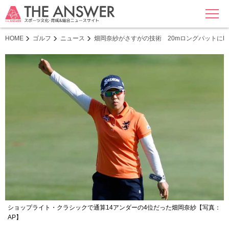
MENU
HOME
ゴルフ
ニュース
畑岡奈紗がさすがの技術 20mロングパットにL
ショップライト・クラシックで通算14アンダーの4位だった畑岡奈紗【写真：
AP】