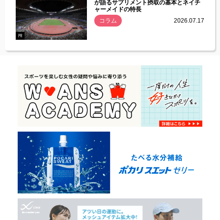
づいた
が語るサプリメント摂取の基本とネイチ
ャーメイドの特長
コラム
2026.07.17
.07.21
PR