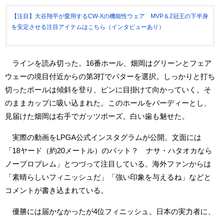
【注目】大谷翔平が愛用するCW-Xの機能性ウェア MVP＆2冠王の下半身
を安定させる注目アイテムはこちら（インタビューあり）
ラインを読み切った。16番ホール、畑岡はグリーンとフェア
ウェーの境目付近からの第3打でパターを選択。しっかりと打ち
切ったボールは傾斜を登り、ピンに目掛けて向かっていく。そ
のままカップに吸い込まれた。このホールをバーディーとし、
見届けた畑岡は右手でガッツポーズ。白い歯も魅せた。
実際の動画をLPGA公式インスタグラムが公開。文面には
「18ヤード（約20メートル）のパット？ ナサ・ハタオカなら
ノープロブレム」とつづって注目している。海外ファンからは
「素晴らしいフィニッシュだ」「強い印象を与えるね」などと
コメントが書き込まれている。
優勝には届かなかったが4位フィニッシュ。日本の実力者に、