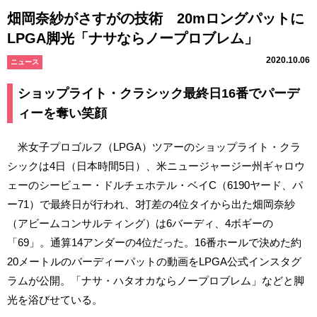
畑岡奈紗がさすがの技術 20mロングパットに
LPGA脚光「ナサならノープロブレム」
2020.10.06
ニュース
ショップライト・クラシック最終日16番でパーデ
ィーを奪い笑顔
米女子プロゴルフ（LPGA）ツアーのショップライト・クラ
シックは4日（日本時間5日）、米ニュージャージー州ギャロウ
ェーのシービュー・ドルチェホテル・ベイC（6190ヤード、パ
ー71）で最終日が行われ、3打差の4位タイから出た畑岡奈紗
（アビームコンサルティング）は6バーディ、4ボギーの
「69」。通算14アンダーの4位だった。16番ホールで決めた約
20メートルのバーディーパットの動画をLPGA公式インスタグ
ラムが公開。「ナサ・ハタオカならノープロブレム」などと脚
光を浴びせている。