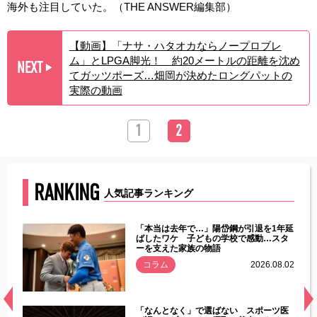
海外も注目していた。（THE ANSWER編集部）
【動画】「ナサ・ハタオカならノープロブレ
ム」とLPGA脚光！ 約20メートルの距離を沈め
NEXT
▶︎
てガッツポーズ…畑岡が決めたロングパットの
実際の動画
1
2
RANKING
人気記事ランキング
じた違
「本当は去年で…」陽岱鋼が引退を1年延
す」永
ばしたワケ 子どもの学校で感動…スタ
ーを支えた家族の物語
.08.01
コラム
2026.08.02
経異常
「なんとなく」で選ばない スポーツ医