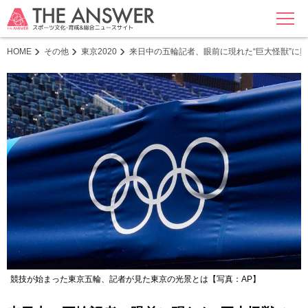
MENU
HOME
その他
東京2020
来日中の五輪記者、眼前に現れた“巨大怪獣”に
競技が始まった東京五輪、記者が見た東京の光景とは【写真：AP】