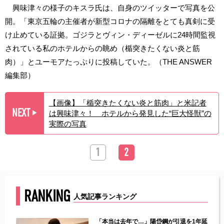
興味津々の様子のキスラ氏は、自身のツイッターで写真を公
開。「東京五輪の主催者が新型コロナの隔離をとても真剣に受
け止めている証拠。ゴジラとヴィン・ディーゼルに24時間監視
されている私のホテルからの眺め（楯突きたくない炎と筋
肉）」とユーモアたっぷりに投稿していた。（THE ANSWER
編集部）
【画像】「楯突きたくない炎と筋肉」と米記者
NEXT
は興味津々！ ホテルから発見した“巨大怪獣”の
▶︎
実際の写真
1
2
RANKING
人気記事ランキング
じた違
「本当は去年で…」陽岱鋼が引退を1年延