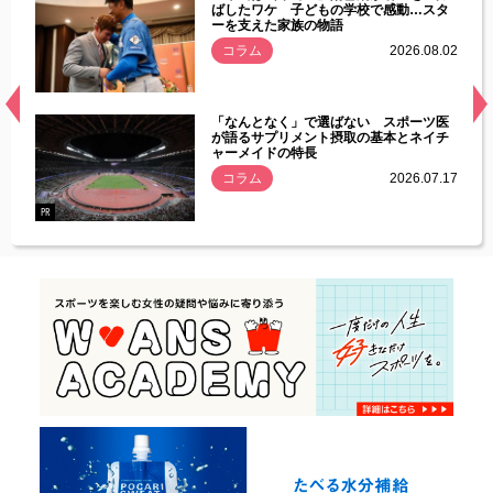
す」永
ばしたワケ 子どもの学校で感動…スタ
ーを支えた家族の物語
.08.01
コラム
2026.08.02
経異常
「なんとなく」で選ばない スポーツ医
づいた
が語るサプリメント摂取の基本とネイチ
ャーメイドの特長
コラム
2026.07.17
.07.21
PR