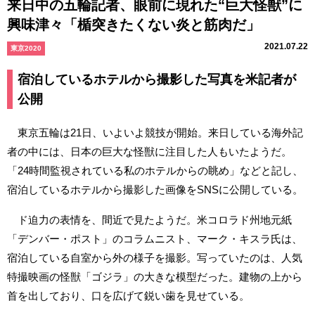
来日中の五輪記者、眼前に現れた“巨大怪獣”に
興味津々「楯突きたくない炎と筋肉だ」
2021.07.22
東京2020
宿泊しているホテルから撮影した写真を米記者が
公開
東京五輪は21日、いよいよ競技が開始。来日している海外記
者の中には、日本の巨大な怪獣に注目した人もいたようだ。
「24時間監視されている私のホテルからの眺め」などと記し、
宿泊しているホテルから撮影した画像をSNSに公開している。
ド迫力の表情を、間近で見たようだ。米コロラド州地元紙
「デンバー・ポスト」のコラムニスト、マーク・キスラ氏は、
宿泊している自室から外の様子を撮影。写っていたのは、人気
特撮映画の怪獣「ゴジラ」の大きな模型だった。建物の上から
首を出しており、口を広げて鋭い歯を見せている。