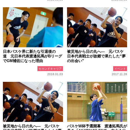
日本バスケ界に新たな引退後の
被災地から日の丸へ― 元バスケ
道 元日本代表渡邉拓馬がBリーグ
日本代表戦士が故郷で果たした“夢
でGM補佐になった理由
の出会い”
セカンドキャリア
イベント
2018.01.03
2017.11.28
被災地から日の丸へ― 元バスケ
バスケW杯予選開幕 渡邉拓馬氏が