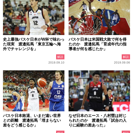
史上最強バスケ日本がW杯で味わっ
バスケ日本は米国戦大敗で何を得
た現実 渡邉拓馬「東京五輪へ海
たのか 渡邉拓馬「育成年代の指
外でチャレンジを」
導者が何を感じたか」
解説
解説
2019.09.10
2019.09.06
バスケ日本敗退、いまだ遠い世界
なぜ日本のエース・八村塁は封じ
との距離 渡邉拓馬「埋まらない
られたのか 渡邉拓馬「試合の入
差をどう感じるか」
りに経験の差あった」