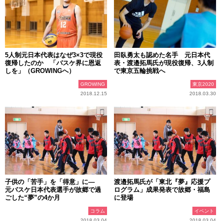
5人制元日本代表はなぜ3×3で現役
田臥勇太も認めた名手 元日本代
復帰したのか 「バスケ界に恩返
表・渡邉拓馬氏が現役復帰、3人制
しを」（GROWINGへ）
で東京五輪挑戦へ
GROWING
東京2020
2018.12.15
2018.03.30
子供の「苦手」を「得意」に―
渡邉拓馬氏が「東北『夢』応援プ
元バスケ日本代表選手が故郷で過
ログラム」成果発表で故郷・福島
ごした“夢”の4か月
に登場
コラム
イベント
2018.03.04
2018.03.04