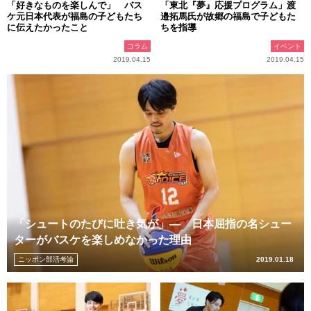
「好きなものを楽しんで」 バス
「東北『夢』応援プログラム」渡
ケ元日本代表が福島の子どもたち
邉拓馬氏が故郷の福島で子どもた
に伝えたかったこと
ちを指導
コラム
イベント
2019.04.15
2019.04.15
「シュートのたびに吐き気が」― 日本屈指の名シュー
ターがバスケを楽しめなかった理由
ニッポン部活考論
2019.01.18