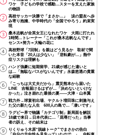
ワケ 子どもの学校で感動…スターを支えた家族
の物語
高校サッカー決勝で「まさか…」 涙の盟友へ歩
み寄り抱擁、中学時代の「全国でやろう」約束実
現
桑木志帆が全英女王になれたワケ 大雨に打たれ
1時間…トレーナー「これが桑木志帆なんです」
センス×努力＝大輪の花に
高校野球「7回制」を親はどう見るか 取材で聞
いた本音「20人は少ない」「逆転劇が…」熱中
症リスクは理解も
ハンド強豪に短期留学、21歳が感じた違いと
は…「無駄なパスがないんです」永森悠透の貴重
な経験
「こっちは大丈夫だから」震災熊本から届いた
LINE 吉報届けるはずが…「決めないといけな
かった」泣き崩れた最後の夏――大津・山本翼
戦力外→球宴初出場、ヤクルト増田珠に刺激与え
た父の新たな人生 600人の島で…「凄いです」
ラグビー界で物議「カテゴリ制」新局面を解説
18歳で来日→日本代表に…「屈辱だった」当事
者の訴え、その結末は
りくりゅう木原“脱線トーク”でまさかの告白
「自分の方向性を見失っていたので…」 自転車