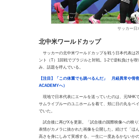
サッカー日
北中米ワールドカップ
サッカーの北中米ワールドカップを戦う日本代表は29
ント（T）1回戦でブラジルと対戦。1-2で逆転負けを
み、話題を呼んでいる。
【注目】「この体重でも跳べるんだ」 月経異常や骨密
ACADEMYへ）
現地で日本代表にエールを送っていたのは、元NHK
サムライブルーのユニホームを着て、頬に日の丸をペイ
でいた。
試合後に再びXを更新。「試合後の国際映像への映り
表情がカメラに抜かれた画像を公開した。続けて「ほ
高さを身にしみて実感する、一生に一度あるかないか