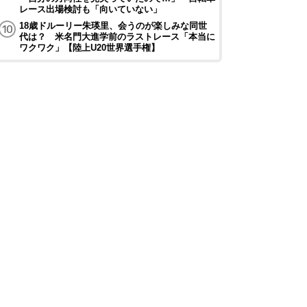
レース出場検討も「向いていない」
18歳ドルーリー朱瑛里、会うのが楽しみな同世
代は？ 米名門大進学前のラストレース「本当に
ワクワク」【陸上U20世界選手権】