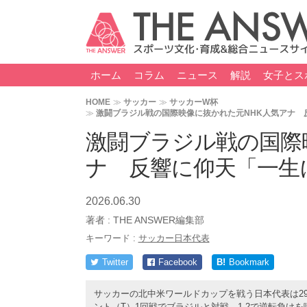
ホーム
コラム
ニュース
解説
女子とス
HOME
サッカー
サッカーW杯
激闘ブラジル戦の国際映像に抜かれた元NHK人気アナ 
激闘ブラジル戦の国際
ナ 反響に仰天「一生
2026.06.30
著者 :
THE ANSWER編集部
キーワード :
サッカー日本代表
Twitter
Facebook
B!
Bookmark
サッカーの北中米ワールドカップを戦う日本代表は2
ント（T）1回戦でブラジルと対戦。1-2で逆転負け