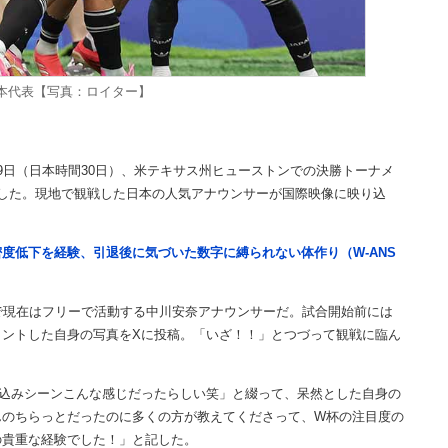
本代表【写真：ロイター】
日（日本時間30日）、米テキサス州ヒューストンでの決勝トーナメ
喫した。現地で観戦した日本の人気アナウンサーが国際映像に映り込
度低下を経験、引退後に気づいた数字に縛られない体作り（W-ANS
で現在はフリーで活動する中川安奈アナウンサーだ。試合開始前には
ントした自身の写真をXに投稿。「いざ！！」とつづって観戦に臨ん
込みシーンこんな感じだったらしい笑」と綴って、呆然とした自身の
んのちらっとだったのに多くの方が教えてくださって、W杯の注目度の
の貴重な経験でした！」と記した。