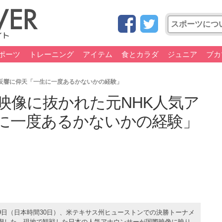
ポーツ
トレーニング
アイテム
食とカラダ
ジュニア
ブカ
反響に仰天「一生に一度あるかないかの経験」
映像に抜かれた元NHK人気ア
に一度あるかないかの経験」
9日（日本時間30日）、米テキサス州ヒューストンでの決勝トーナメ
を喫した。現地で観戦した日本の人気アナウンサーが国際映像に映り