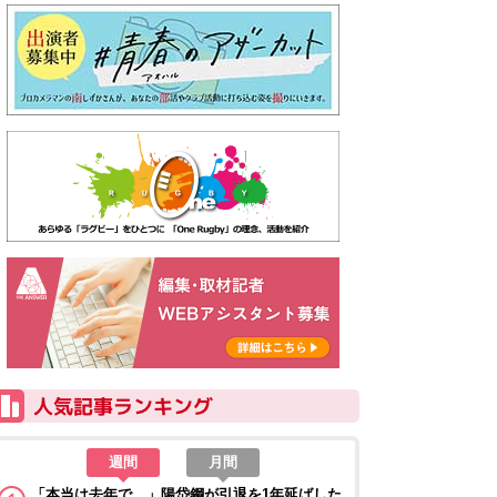
週間
月間
「本当は去年で…」陽岱鋼が引退を1年延ばした