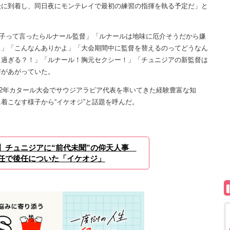
後に到着し、同日夜にモンテレイで最初の練習の指揮を執る予定だ」と
子って言ったらルナール監督」「ルナールは地味に厄介そうだから嫌
…」「こんなんありかよ」「大会期間中に監督を替えるのってどうなん
し過ぎる？！」「ルナール！胸元セクシー！」「チュニジアの新監督は
声があがっていた。
22年カタール大会でサウジアラビア代表を率いてきた経験豊富な知
着こなす様子から“イケオジ”と話題を呼んだ。
】チュニジアに“前代未聞”の仰天人事
任で後任についた「イケオジ」