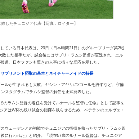
と大敗したチュニジア代表【写真：ロイター】
ている日本代表は、20日（日本時間21日）のグループリーグ第2戦
と大敗した相手だが、試合後にはサブリ・ラムシ監督が更迭され、エル
が報道。日本ファンも驚きの人事に様々な反応を示した。
るサプリメント摂取の基本とネイチャーメイドの特長
ールが生まれるも大敗。ヤシン・アヤリに2ゴールを許すなど、守備
インスタグラムでラムシ監督の解任を正式発表した。
でのラムシ監督の退任を受けてルナールを監督に任命」として記事を
ニジアはW杯の残り試合の指揮を執らせるため、ベテランのエルヴェ・
スウェーデンとの初戦でチュニジアの指揮を執ったサブリ・ラムシ監
後に行われた」と紹介。「現在57歳のルナール監督は、チュニジア