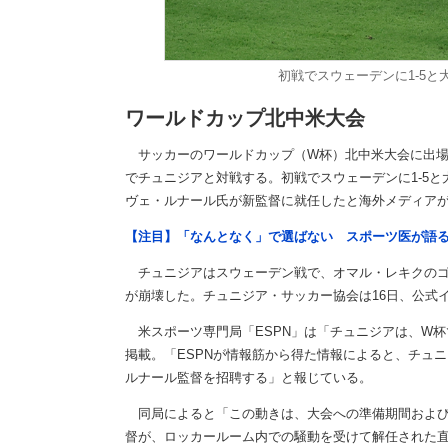
初戦でスウェーデンに1-5
ワールドカップ北中米大会
サッカーのワールドカップ（W杯）北中米大会に出場し
でチュニジアと対戦する。初戦でスウェーデンに1-5
ヴェ・ルナール氏が新監督に就任したと海外メディア
【注目】「なんとなく」で選ばない スポーツ医が語
チュニジアはスウェーデン戦で、オマル・レキクのゴ
が崩壊した。チュニジア・サッカー協会は16日、公式
米スポーツ専門局「ESPN」は「チュニジアは、W杯
掲載。「ESPNが情報筋から得た情報によると、チュ
ルナール監督を招聘する」と報じている。
同局によると「この動きは、大会への準備期間および
督が、ロッカールーム内での騒動を受けて解任された直