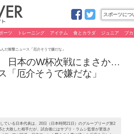
ポーツ
トレーニング
アイテム
食とカラダ
ジュニア
ブカ
込んだ衝撃ニュース「厄介そうで嫌だな」
 日本のW杯次戦にまさか…
ス「厄介そうで嫌だな」
ている日本代表は、20日（日本時間21日）のグループリーグ第2
-5と大敗した相手だが、試合後にはサブリ・ラムシ監督が更迭さ