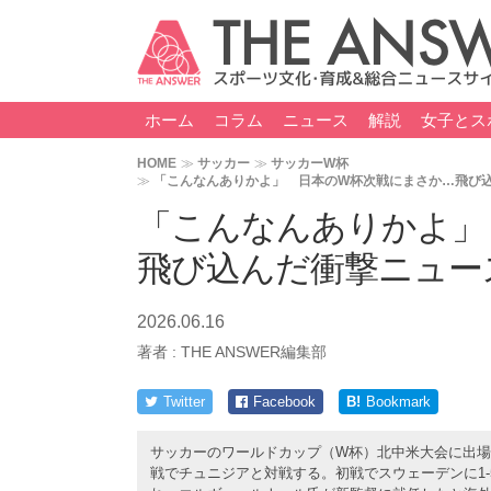
ホーム
コラム
ニュース
解説
女子とス
HOME
サッカー
サッカーW杯
「こんなんありかよ」 日本のW杯次戦にまさか…飛び
「こんなんありかよ」
飛び込んだ衝撃ニュー
2026.06.16
著者 :
THE ANSWER編集部
Twitter
Facebook
B!
Bookmark
サッカーのワールドカップ（W杯）北中米大会に出場し
戦でチュニジアと対戦する。初戦でスウェーデンに1