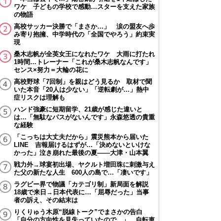
ワケ 子どもの学校で感動…スターを支えた家族
の物語
高校サッカー決勝で「まさか…」 涙の盟友へ歩
み寄り抱擁、中学時代の「全国でやろう」約束実
現
桑木志帆が全英女王になれたワケ 大雨に打たれ
1時間…トレーナー「これが桑木志帆なんです」
センス×努力＝大輪の花に
高校野球「7回制」を親はどう見るか 取材で聞
いた本音「20人は少ない」「逆転劇が…」熱中
症リスクは理解も
ハンド強豪に短期留学、21歳が感じた違いと
は…「無駄なパスがないんです」永森悠透の貴重
な経験
「こっちは大丈夫だから」震災熊本から届いた
LINE 吉報届けるはずが…「決めないといけな
かった」泣き崩れた最後の夏――大津・山本翼
戦力外→球宴初出場、ヤクルト増田珠に刺激与え
た父の新たな人生 600人の島で…「凄いです」
ラグビー界で物議「カテゴリ制」新局面を解説
18歳で来日→日本代表に…「屈辱だった」当事
者の訴え、その結末は
りくりゅう木原“脱線トーク”でまさかの告白
「自分の方向性を見失っていたので…」 自転車