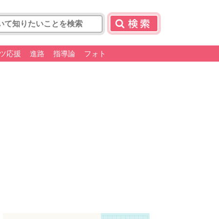
ツ応援
進路
指導論
フォト