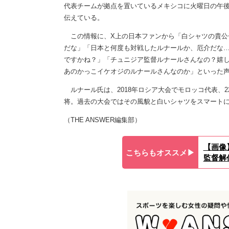
代表チームが拠点を置いているメキシコに火曜日の午
伝えている。
この情報に、X上の日本ファンから「白シャツの貴公
だな」「日本と何度も対戦したルナールか、厄介だな
ですかね？」「チュニジア監督ルナールさんなの？嬉
あのかっこイケオジのルナールさんなのか」といった
ルナール氏は、2018年ロシア大会でモロッコ代表、
将。過去の大会ではその風貌と白いシャツをスマートに
（THE ANSWER編集部）
【画像
こちらもオススメ▶︎
監督解