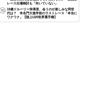
レース出場検討も「向いていない」
18歳ドルーリー朱瑛里、会うのが楽しみな同世
代は？ 米名門大進学前のラストレース「本当に
ワクワク」【陸上U20世界選手権】